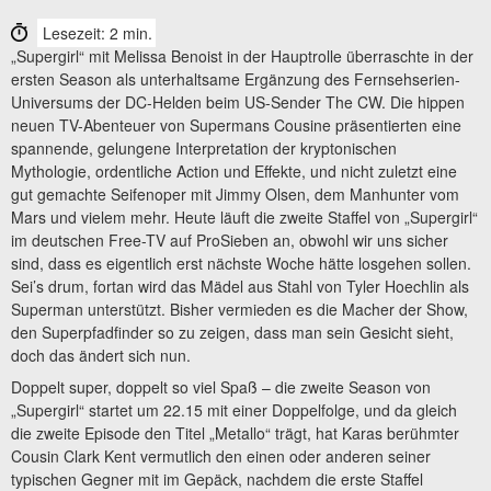
Lesezeit: 2 min.
„Supergirl“ mit Melissa Benoist in der Hauptrolle überraschte in der
ersten Season als unterhaltsame Ergänzung des Fernsehserien-
Universums der DC-Helden beim US-Sender The CW. Die hippen
neuen TV-Abenteuer von Supermans Cousine präsentierten eine
spannende, gelungene Interpretation der kryptonischen
Mythologie, ordentliche Action und Effekte, und nicht zuletzt eine
gut gemachte Seifenoper mit Jimmy Olsen, dem Manhunter vom
Mars und vielem mehr. Heute läuft die zweite Staffel von „Supergirl“
im deutschen Free-TV auf ProSieben an, obwohl wir uns sicher
sind, dass es eigentlich erst nächste Woche hätte losgehen sollen.
Sei’s drum, fortan wird das Mädel aus Stahl von Tyler Hoechlin als
Superman unterstützt. Bisher vermieden es die Macher der Show,
den Superpfadfinder so zu zeigen, dass man sein Gesicht sieht,
doch das ändert sich nun.
Doppelt super, doppelt so viel Spaß – die zweite Season von
„Supergirl“ startet um 22.15 mit einer Doppelfolge, und da gleich
die zweite Episode den Titel „Metallo“ trägt, hat Karas berühmter
Cousin Clark Kent vermutlich den einen oder anderen seiner
typischen Gegner mit im Gepäck, nachdem die erste Staffel