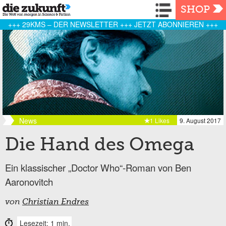
Navigation
SHOP
+++ 29KMS – DER NEWSLETTER +++ JETZT ABONNIEREN +++
News
1 Likes
9. August 2017
Die Hand des Omega
Ein klassischer „Doctor Who“-Roman von Ben
Aaronovitch
von
Christian Endres
Lesezeit: 1 min.