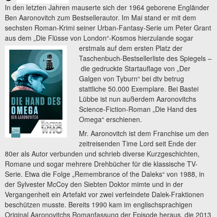
In den letzten Jahren mauserte sich der 1964 geborene Engländer
Ben Aaronovitch zum Bestsellerautor. Im Mai stand er mit dem
sechsten Roman-Krimi seiner Urban-Fantasy-Serie um Peter Grant
aus dem „Die Flüsse von London“-Kosmos hierzulande sogar
erstmals auf
dem ersten Platz der
Taschenbuch-Bestsellerliste des Spiegels –
die gedruckte Startauflage von „Der
Galgen von Tyburn“ bei dtv betrug
stattliche 50.000 Exemplare. Bei Bastei
Lübbe ist nun außerdem Aaronovitchs
Science-Fiction-Roman „Die Hand des
Omega“ erschienen.
Mr. Aaronovitch ist dem Franchise um den
zeitreisenden Time Lord seit Ende der
80er als Autor verbunden und schrieb diverse Kurzgeschichten,
Romane und sogar mehrere Drehbücher für die klassische TV-
Serie. Etwa die Folge „Remembrance of the Daleks“ von 1988, in
der Sylvester McCoy den Siebten Doktor mimte und in der
Vergangenheit ein Artefakt vor zwei verfeindete Dalek-Fraktionen
beschützen musste. Bereits 1990 kam im englischsprachigen
Original Aaronovitchs Romanfassung der Episode heraus, die 2013