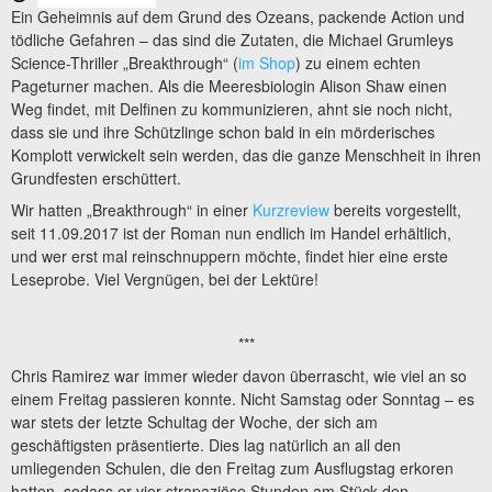
Ein Geheimnis auf dem Grund des Ozeans, packende Action und
tödliche Gefahren – das sind die Zutaten, die Michael Grumleys
Science-Thriller „Breakthrough“ (
im Shop
) zu einem echten
Pageturner machen. Als die Meeresbiologin Alison Shaw einen
Weg findet, mit Delfinen zu kommunizieren, ahnt sie noch nicht,
dass sie und ihre Schützlinge schon bald in ein mörderisches
Komplott verwickelt sein werden, das die ganze Menschheit in ihren
Grundfesten erschüttert.
Wir hatten „Breakthrough“ in einer
Kurzreview
bereits vorgestellt,
seit 11.09.2017 ist der Roman nun endlich im Handel erhältlich,
und wer erst mal reinschnuppern möchte, findet hier eine erste
Leseprobe. Viel Vergnügen, bei der Lektüre!
***
Chris Ramirez war immer wieder davon überrascht, wie viel an so
einem Freitag passieren konnte. Nicht Samstag oder Sonntag – es
war stets der letzte Schultag der Woche, der sich am
geschäftigsten präsentierte. Dies lag natürlich an all den
umliegenden Schulen, die den Freitag zum Ausflugstag erkoren
hatten, sodass er vier strapaziöse Stunden am Stück den