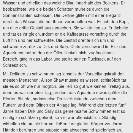
Wasser und erhellten das weiche Blau innerhalb des Beckens. Er
beobachtete, wie die beiden Schatten mühelos durch die
Sonnenstrahlen schossen. Die Delfine glitten mit einer Eleganz
durch das Wasser, die nur ihnen vorbehalten war. Er hob den Kopf,
um eine dritte Gestalt auszumachen. Sie winkte ihm zu. Er lächelte
und tat es ihr gleich, indem er die Kaffeetasse vorsichtig durch die
Luft hin und her schwenkte. Die Gestalt drehte sich um und
schwamm zurück zu Dirk und Sally. Chris verschwand im Flur des
Aquariums, betrat den der Öffentlichkeit nicht zugänglichen
Bereich, ging in das Labor und stellte seinen Rucksack auf den
Schreibtisch.
Mit Delfinen zu schwimmen lag jenseits der Vorstellungskraft der
meisten Menschen. Alison Shaw musste es wissen, schließlich tat
sie es so oft wie nur möglich. Sie ließ so gut wie keinen Freitag aus,
denn es war der eine Tag, an dem das Aquarium etwas später die
Pforten öffnete, sodass eine Dreiviertelstunde zwischen dem
Füttern und dem Öffnen der Anlage lag. Während der letzten fünf
Jahre haben Dirk und Sally das gemeinsame Schwimmen erst so
richtig zu schätzen gelernt, so viel war offensichtlich. Ständig
wirbelten sie um sie herum, ließen ihre glatten Körper von ihren
Händen berühren und stupsten sie abwechselnd spielerisch an,