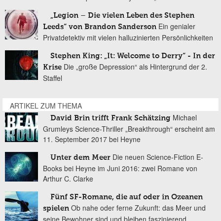
„Legion – Die vielen Leben des Stephen
Ein genialer
Leeds“ von Brandon Sanderson
Privatdetektiv mit vielen halluzinierten Persönlichkeiten
Stephen King: „It: Welcome to Derry“ - In der
Die „große Depression“ als Hintergrund der 2.
Krise
Staffel
ARTIKEL ZUM THEMA
Michael
David Brin trifft Frank Schätzing
Grumleys Science-Thriller „Breakthrough“ erscheint am
11. September 2017 bei Heyne
Die neuen Science-Fiction E-
Unter dem Meer
Books bei Heyne im Juni 2016: zwei Romane von
Arthur C. Clarke
Fünf SF-Romane, die auf oder in Ozeanen
Ob nahe oder ferne Zukunft: das Meer und
spielen
seine Bewohner sind und bleiben faszinierend