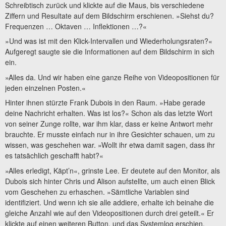
Schreibtisch zurück und klickte auf die Maus, bis verschiedene
Ziffern und Resultate auf dem Bildschirm erschienen. »Siehst du?
Frequenzen … Oktaven … Inflektionen …?«
»Und was ist mit den Klick-Intervallen und Wiederholungsraten?«
Aufgeregt saugte sie die Informationen auf dem Bildschirm in sich
ein.
»Alles da. Und wir haben eine ganze Reihe von Videopositionen für
jeden einzelnen Posten.«
Hinter ihnen stürzte Frank Dubois in den Raum. »Habe gerade
deine Nachricht erhalten. Was ist los?« Schon als das letzte Wort
von seiner Zunge rollte, war ihm klar, dass er keine Antwort mehr
brauchte. Er musste einfach nur in ihre Gesichter schauen, um zu
wissen, was geschehen war. »Wollt ihr etwa damit sagen, dass ihr
es tatsächlich geschafft habt?«
»Alles erledigt, Käpt’n«, grinste Lee. Er deutete auf den Monitor, als
Dubois sich hinter Chris und Alison aufstellte, um auch einen Blick
vom Geschehen zu erhaschen. »Sämtliche Variablen sind
identifiziert. Und wenn ich sie alle addiere, erhalte ich beinahe die
gleiche Anzahl wie auf den Videopositionen durch drei geteilt.« Er
klickte auf einen weiteren Button, und das Systemlog erschien.