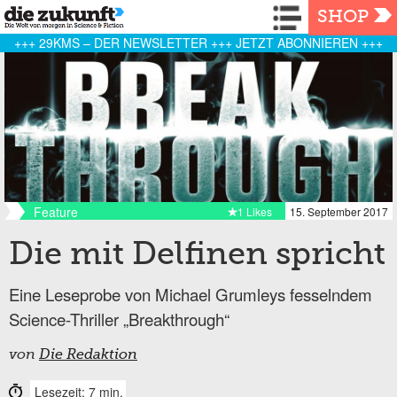
Navigation
SHOP
+++ 29KMS – DER NEWSLETTER +++ JETZT ABONNIEREN +++
Feature
1 Likes
15. September 2017
Die mit Delfinen spricht
Eine Leseprobe von Michael Grumleys fesselndem
Science-Thriller „Breakthrough“
von
Die Redaktion
Lesezeit: 7 min.