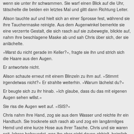
wenn sie unter ihr schwammen. Sie warf einen Blick auf die Uhr,
tätschelte die beiden ein letztes Mal und glitt dann Richtung Leiter.
Alison tauchte auf und hielt sich an einer Sprosse fest, während sie
ihre Tauchermaske reinigte. Aus dem Augenwinkel bemerkte sie
eine verzerrte Gestalt, die sich rasch auf sie zubewegte, blickte auf,
nahm ihre beschlagene Maske ab und sah Chris über sich, der sie
anlächelte.
»Warst du nicht gerade im Keller?«, fragte sie ihn und strich sich
die Haare aus den Augen.
Er antwortete nicht.
Alison schaute erneut mit einem Blinzeln zu ihm auf. »Stimmt
irgendetwas nicht?« Er strahlte weiterhin. »Warum lächelst du?«
Er beugte sich zu ihr hinab. »Ich glaube, dass du das mit eigenen
Augen sehen willst.«
Sie riss die Augen weit auf. »ISIS?«
Chris nahm ihre Hand, zog sie aus dem Wasser und reichte ihr ein
Handtuch. Sie trocknete sich rasch ab und zog ein langärmliges
Hemd und eine kurze Hose aus ihrer Tasche. Chris und sie waren
seit Jahren befreundet, was ihn aber nicht davon abhielt, heimlich