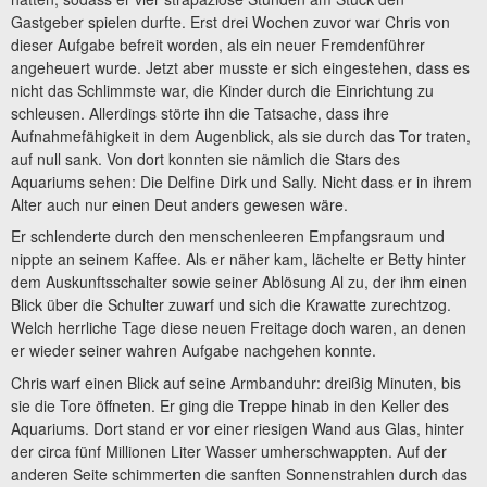
Gastgeber spielen durfte. Erst drei Wochen zuvor war Chris von
dieser Aufgabe befreit worden, als ein neuer Fremdenführer
angeheuert wurde. Jetzt aber musste er sich eingestehen, dass es
nicht das Schlimmste war, die Kinder durch die Einrichtung zu
schleusen. Allerdings störte ihn die Tatsache, dass ihre
Aufnahmefähigkeit in dem Augenblick, als sie durch das Tor traten,
auf null sank. Von dort konnten sie nämlich die Stars des
Aquariums sehen: Die Delfine Dirk und Sally. Nicht dass er in ihrem
Alter auch nur einen Deut anders gewesen wäre.
Er schlenderte durch den menschenleeren Empfangsraum und
nippte an seinem Kaffee. Als er näher kam, lächelte er Betty hinter
dem Auskunftsschalter sowie seiner Ablösung Al zu, der ihm einen
Blick über die Schulter zuwarf und sich die Krawatte zurechtzog.
Welch herrliche Tage diese neuen Freitage doch waren, an denen
er wieder seiner wahren Aufgabe nachgehen konnte.
Chris warf einen Blick auf seine Armbanduhr: dreißig Minuten, bis
sie die Tore öffneten. Er ging die Treppe hinab in den Keller des
Aquariums. Dort stand er vor einer riesigen Wand aus Glas, hinter
der circa fünf Millionen Liter Wasser umherschwappten. Auf der
anderen Seite schimmerten die sanften Sonnenstrahlen durch das