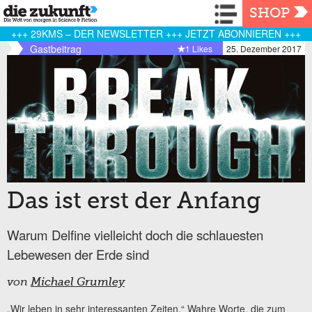
Navigation
SHOP
+++ 29KMS – DER NEWSLETTER +++ JETZT ABONNIEREN +++
Gastbeitrag
1 Likes
25. Dezember 2017
Das ist erst der Anfang
Warum Delfine vielleicht doch die schlauesten
Lebewesen der Erde sind
von
Michael Grumley
„Wir leben in sehr interessanten Zeiten.“ Wahre Worte, die zum