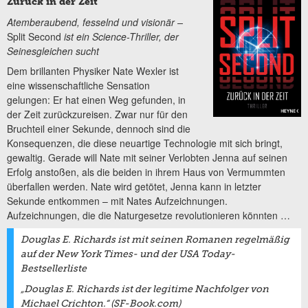
Zurück in der Zeit
Atemberaubend, fesselnd und visionär –
Split Second
ist ein Science-Thriller, der
Seinesgleichen sucht
Dem brillanten Physiker Nate Wexler ist
eine wissenschaftliche Sensation
gelungen: Er hat einen Weg gefunden, in
der Zeit zurückzureisen. Zwar nur für den
Bruchteil einer Sekunde, dennoch sind die
Konsequenzen, die diese neuartige Technologie mit sich bringt,
gewaltig. Gerade will Nate mit seiner Verlobten Jenna auf seinen
Erfolg anstoßen, als die beiden in ihrem Haus von Vermummten
überfallen werden. Nate wird getötet, Jenna kann in letzter
Sekunde entkommen – mit Nates Aufzeichnungen.
Aufzeichnungen, die die Naturgesetze revolutionieren könnten …
Douglas E. Richards ist mit seinen Romanen regelmäßig
auf der
New York Times
- und der
USA Today
-
Bestsellerliste
„Douglas E. Richards ist der legitime Nachfolger von
Michael Crichton.“ (SF-Book.com)