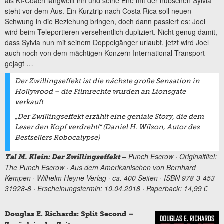
als KI-Coach langweilt ihn und seine Ehe mit der hübschen Sylvia
steht vor dem Aus. Ein Kurztrip nach Costa Rica soll neuen
Schwung in die Beziehung bringen, doch dann passiert es: Joel
wird beim Teleportieren versehentlich dupliziert. Nicht genug damit,
dass Sylvia nun mit seinem Doppelgänger urlaubt, jetzt wird Joel
auch noch von dem mächtigen Konzern International Transport
gejagt …
Der Zwillingseffekt
ist die nächste große Sensation in
Hollywood – die Filmrechte wurden an Lionsgate
verkauft
„
Der Zwillingseffekt
erzählt eine geniale Story, die dem
Leser den Kopf verdreht!“ (Daniel H. Wilson, Autor des
Bestsellers Robocalypse)
– Punch Escrow · Originaltitel:
Tal M. Klein: Der Zwillingseffekt
The Punch Escrow · Aus dem Amerikanischen von Bernhard
Kempen · Wilhelm Heyne Verlag · ca. 400 Seiten · ISBN 978-3-453-
31928-8 · Erscheinungstermin: 10.04.2018 · Paperback: 14,99 €
Douglas E. Richards: Split Second –