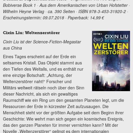
Bobiverse Book 1 · Aus dem Amerikanischen von Urban Hofstetter ·
Wilhelm Heyne Verlag · ca. 390 Seiten · ISBN 978-3-453-31920-2 ·
Erscheinungstermin: 09.07.2018 · Paperback: 14,99 €
Cixin Liu: Weltenzerstörer
Cixin Liu ist der Science-Fiction-Megastar
aus China
Eines Tages erscheint auf der Erde ein
seltsames Kristall. Das Objekt stammt aus
den Tiefen des Weltalls, und es enthält nur
eine einzige Botschaft: „Achtung, der
Weltenzerstörer naht!“ Forscher und
Militärs weltweit rätseln noch über den Sinn
dieser Nachricht, als sich ein gewaltiges
Raumschiff wie ein Ring um den gesamten Planeten legt, um die
Ressourcen der Erde in kürzester Zeit aufzusaugen. Die
Menschheit steht vor der größten Aufgabe seit dem Beginn ihrer
Geschichte: Wie wehrt man sich gegen ein kosmisches Ereignis,
das den ganzen Planeten für immer vernichten kann? Mit der
Novelle „Weltenzerstörer“ gelingt es dem internationalen