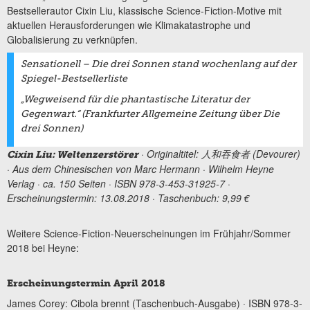
Bestsellerautor Cixin Liu, klassische Science-Fiction-Motive mit
aktuellen Herausforderungen wie Klimakatastrophe und
Globalisierung zu verknüpfen.
Sensationell –
Die drei Sonnen
stand wochenlang auf der
Spiegel-Bestsellerliste
„Wegweisend für die phantastische Literatur der
Gegenwart.“ (Frankfurter Allgemeine Zeitung über Die
drei Sonnen)
· Originaltitel:
人和吞食者 (Devourer)
Cixin Liu: Weltenzerstörer
· Aus dem Chinesischen von Marc Hermann · Wilhelm Heyne
Verlag · ca. 150 Seiten · ISBN 978-3-453-31925-7 ·
Erscheinungstermin: 13.08.2018 · Taschenbuch: 9,99 €
Weitere Science-Fiction-Neuerscheinungen im Frühjahr/Sommer
2018 bei Heyne:
Erscheinungstermin April 2018
James Corey: Cibola brennt (Taschenbuch-Ausgabe) · ISBN 978-3-