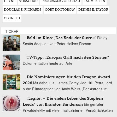
HEYNE
VORSCHAU
PROGRAMMVORSCHAU
TAL M. KLEIN
DOUGLAS E. RICHARDS
CORY DOCTOROW
DENNIS E. TAYLOR
CIXIN LIU
TICKER
Ridley
Bald im Kino: „Das Ende der Sterne“
Scotts Adaption von Peter Hellers Roman
TV-Tipp: „Europas Griff nach den Sternen“
Dokumentation heute auf Arte
Die Nominierungen für den Dragon Award
Mit dabei u.a. James Corey, Joe Hill, Petra Lord
2026
& die Filmadaption von Andy Weirs „Der Astronaut“
„Legion – Die vielen Leben des Stephen
Ein genialer
Leeds“ von Brandon Sanderson
Privatdetektiv mit vielen halluzinierten Persönlichkeiten