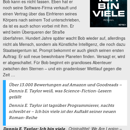
Bob kann es nicht fassen. Eben hat er
noch seine Software-Firma verkauft und
einen Vertrag über das Einfrieren seines
Körpers nach seinem Tod unterschrieben,
da ist es auch schon vorbei mit ihm. Er
wird beim Überqueren der Straße
überfahren. Hundert Jahre später wacht Bob wieder auf, allerdings
nicht als Mensch, sondern als Künstliche Intelligenz, die noch dazu
Staatseigentum ist. Prompt bekommt er auch gleich seinen ersten
Auftrag: Er soll neue bewohnbare Planeten finden. Versagt er, wird
er abgeschaltet. Für Bob beginnt ein grandioses Abenteuer
zwischen den Sternen – und ein gnadenloser Wettlauf gegen die
Zeit …
Über 13.000 Bewertungen auf Amazon und Goodreads –
Dennis E. Taylor weiß, was Science-Fiction-Lesern
gefällt
Dennis E. Taylor ist tagsüber Programmierer, nachts
schreibt er –
Ich bin viele
ist der Auftakt seiner neuen
Roman-Reihe
· Originaltitel: We Are Legion –
Dennis E. Taylor: Ich bin viele