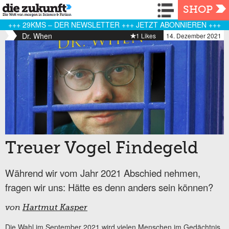
Navigation
SHOP
+++ 29KMS – DER NEWSLETTER +++ JETZT ABONNIEREN +++
Dr. When
1 Likes
14. Dezember 2021
Treuer Vogel Findegeld
Während wir vom Jahr 2021 Abschied nehmen,
fragen wir uns: Hätte es denn anders sein können?
von
Hartmut Kasper
Die Wahl im September 2021 wird vielen Menschen im Gedächtnis