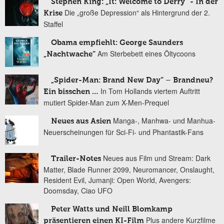
Stephen King: „It: Welcome to Derry“ - In der
Die „große Depression“ als Hintergrund der 2.
Krise
Staffel
Obama empfiehlt: George Saunders
Am Sterbebett eines Öltycoons
„Nachtwache“
„Spider-Man: Brand New Day“ – Brandneu?
In Tom Hollands viertem Auftritt
Ein bisschen …
mutiert Spider-Man zum X-Men-Prequel
Manga-, Manhwa- und Manhua-
Neues aus Asien
Neuerscheinungen für Sci-Fi- und Phantastik-Fans
Neues aus Film und Stream: Dark
Trailer-Notes
Matter, Blade Runner 2099, Neuromancer, Onslaught,
Resident Evil, Jumanji: Open World, Avengers:
Doomsday, Ciao UFO
Peter Watts und Neill Blomkamp
Plus andere Kurzfilme
präsentieren einen KI-Film