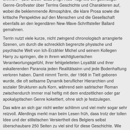
Genre-Großvater über Terrins Geschichte und Charakteren auf,
wobei die beklemmende Atmosphäre, die klare Prosa sowie die
kritische Perspektive auf den Menschen und die Gesellschaft
ebenfalls an den legendären New-Wave-Schriftsteller Ballard
gemahnen.
Terrin nutzt viele kurze, nicht zwingend chronologisch arrangierte
Szenen, um durch die schrecklich begrenzte physische und
psychische Welt von Ich-Erzähler Michel und seinem Kollegen
Harry zu springen, die in ihrem wichtigtuerischen
Verantwortungsgefühl, ihrer fehlgeleiteten Loyalität und ihrer
eskalierenden Paranoia jeden Realitätssinn und jede Bodenhaftung
verloren haben. Damit nimmt Terrin, der 1968 in Tielt geboren
wurde, die oft seltsame Dynamik beruflicher Hierarchien und
sozialer Strukturen aufs Korn, während sein satirischer Roman
zwischendurch immer mal heftig mit dem endzeitlichen oder gar
apokalyptischen Genre kokettiert, ohne sich je festzulegen.
Das wäre an sich gar nicht weiter schlimm und viel mehr sogar sehr
reizvoll. Allerdings merkt man beim Lesen früh, dass trotz der tollen
Idee und der stilistischen Versiertheit des Belgiers selbst
überschaubare 250 Seiten zu viel sind für diese Geschichte. Wie