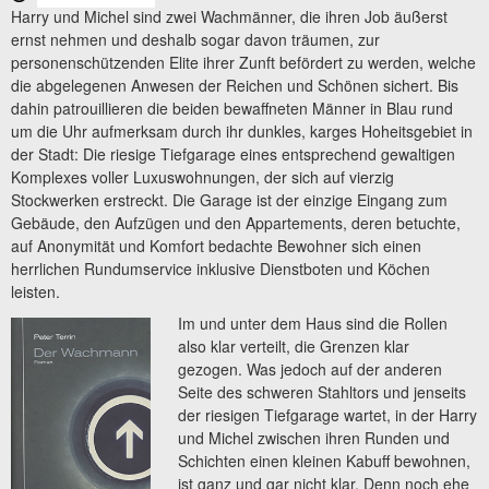
Harry und Michel sind zwei Wachmänner, die ihren Job äußerst
ernst nehmen und deshalb sogar davon träumen, zur
personenschützenden Elite ihrer Zunft befördert zu werden, welche
die abgelegenen Anwesen der Reichen und Schönen sichert. Bis
dahin patrouillieren die beiden bewaffneten Männer in Blau rund
um die Uhr aufmerksam durch ihr dunkles, karges Hoheitsgebiet in
der Stadt: Die riesige Tiefgarage eines entsprechend gewaltigen
Komplexes voller Luxuswohnungen, der sich auf vierzig
Stockwerken erstreckt. Die Garage ist der einzige Eingang zum
Gebäude, den Aufzügen und den Appartements, deren betuchte,
auf Anonymität und Komfort bedachte Bewohner sich einen
herrlichen Rundumservice inklusive Dienstboten und Köchen
leisten.
Im und unter dem Haus sind die Rollen
also klar verteilt, die Grenzen klar
gezogen. Was jedoch auf der anderen
Seite des schweren Stahltors und jenseits
der riesigen Tiefgarage wartet, in der Harry
und Michel zwischen ihren Runden und
Schichten einen kleinen Kabuff bewohnen,
ist ganz und gar nicht klar. Denn noch ehe