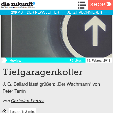
Navigation
SHOP
+++ 29KMS – DER NEWSLETTER +++ JETZT ABONNIEREN +++
Review
2 Likes
19. Februar 2018
Tiefgaragenkoller
J. G. Ballard lässt grüßen: „Der Wachmann“ von
Peter Terrin
von
Christian Endres
Lesezeit: 3 min.