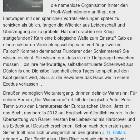
die namenlose Organisation hinter den
Profi-Wachmännern anfängt, den
Lastwagen mit den spärlichen Vorratslieferungen später zu
schicken als üblich, fangen die Wächter aus Leidenschaft und
Überzeugung an zu grübeln: Hat dort draußen ein Krieg
stattgefunden? Kam eine biologische Waffe zum Einsatz? Gab es
einen nuklearen Vernichtungsschlag samt verhängnisvollem
Fallout? Kommen demnächst Plünderer oder Schlimmeres? Sie
wissen es nicht. Sie wissen nur, dass sie die Tiefgarage bewachen
müssen – bis ihre merkwürdige, selbstkonstruierte Scheinwelt aus
Düsternis und Dienstbeflissenheit eines Tages komplett auf den
Kopf gestellt wird, als u. a. die Bewohner das Haus wie in einem
Exodus verlassen …
Draußen womöglich Weltuntergang, drinnen definitiv Wahnsinn: Für
seinen Roman „Der Wachmann“ erhielt der belgische Autor Peter
Terrin 2010 den Literaturpreis der Europäischen Union. Jetzt ist
das Buch, das bereits 2012 auf Englisch veröffentlicht wurde, in der
Übersetzung von Rainer Kersten bei Liebeskind als Hardcover und
als E-Book auf Deutsch erschienen. Schon nach den ersten paar
Seiten fühlt man sich unweigerlich an den großen
J. G. Ballard
erinnert – „Der Block“ alias „High Rise“ ragt wie ein gutmütiger