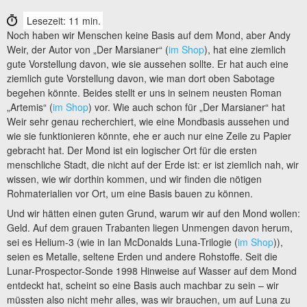
Lesezeit: 11 min.
Noch haben wir Menschen keine Basis auf dem Mond, aber Andy
Weir, der Autor von „Der Marsianer“ (
im Shop
), hat eine ziemlich
gute Vorstellung davon, wie sie aussehen sollte. Er hat auch eine
ziemlich gute Vorstellung davon, wie man dort oben Sabotage
begehen könnte. Beides stellt er uns in seinem neusten Roman
„Artemis“ (
im Shop
) vor. Wie auch schon für „Der Marsianer“ hat
Weir sehr genau recherchiert, wie eine Mondbasis aussehen und
wie sie funktionieren könnte, ehe er auch nur eine Zeile zu Papier
gebracht hat. Der Mond ist ein logischer Ort für die ersten
menschliche Stadt, die nicht auf der Erde ist: er ist ziemlich nah, wir
wissen, wie wir dorthin kommen, und wir finden die nötigen
Rohmaterialien vor Ort, um eine Basis bauen zu können.
Und wir hätten einen guten Grund, warum wir auf den Mond wollen:
Geld. Auf dem grauen Trabanten liegen Unmengen davon herum,
sei es Helium-3 (wie in Ian McDonalds Luna-Trilogie (
im Shop
)),
seien es Metalle, seltene Erden und andere Rohstoffe. Seit die
Lunar-Prospector-Sonde 1998 Hinweise auf Wasser auf dem Mond
entdeckt hat, scheint so eine Basis auch machbar zu sein – wir
müssten also nicht mehr alles, was wir brauchen, um auf Luna zu