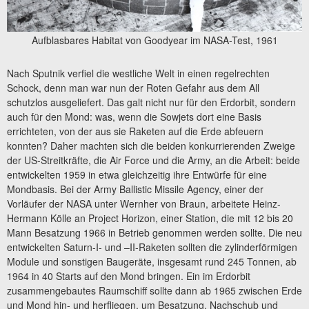
Aufblasbares Habitat von Goodyear im NASA-Test, 1961
Nach Sputnik verfiel die westliche Welt in einen regelrechten
Schock, denn man war nun der Roten Gefahr aus dem All
schutzlos ausgeliefert. Das galt nicht nur für den Erdorbit, sondern
auch für den Mond: was, wenn die Sowjets dort eine Basis
errichteten, von der aus sie Raketen auf die Erde abfeuern
konnten? Daher machten sich die beiden konkurrierenden Zweige
der US-Streitkräfte, die Air Force und die Army, an die Arbeit: beide
entwickelten 1959 in etwa gleichzeitig ihre Entwürfe für eine
Mondbasis. Bei der Army Ballistic Missile Agency, einer der
Vorläufer der NASA unter Wernher von Braun, arbeitete Heinz-
Hermann Kölle an Project Horizon, einer Station, die mit 12 bis 20
Mann Besatzung 1966 in Betrieb genommen werden sollte. Die neu
entwickelten Saturn-I- und –II-Raketen sollten die zylinderförmigen
Module und sonstigen Baugeräte, insgesamt rund 245 Tonnen, ab
1964 in 40 Starts auf den Mond bringen. Ein im Erdorbit
zusammengebautes Raumschiff sollte dann ab 1965 zwischen Erde
und Mond hin- und herfliegen, um Besatzung, Nachschub und