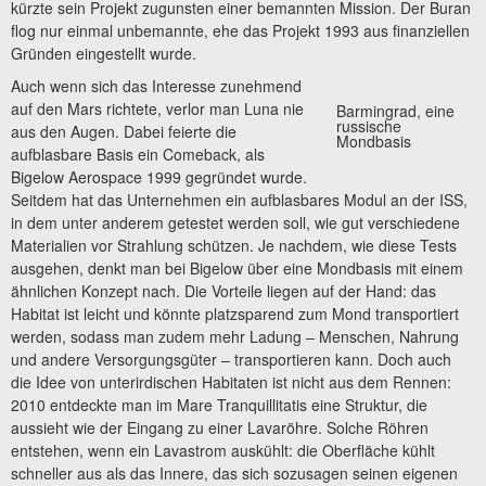
kürzte sein Projekt zugunsten einer bemannten Mission. Der Buran
flog nur einmal unbemannte, ehe das Projekt 1993 aus finanziellen
Gründen eingestellt wurde.
Auch wenn sich das Interesse zunehmend
auf den Mars richtete, verlor man Luna nie
Barmingrad, eine
russische
aus den Augen. Dabei feierte die
Mondbasis
aufblasbare Basis ein Comeback, als
Bigelow Aerospace 1999 gegründet wurde.
Seitdem hat das Unternehmen ein aufblasbares Modul an der ISS,
in dem unter anderem getestet werden soll, wie gut verschiedene
Materialien vor Strahlung schützen. Je nachdem, wie diese Tests
ausgehen, denkt man bei Bigelow über eine Mondbasis mit einem
ähnlichen Konzept nach. Die Vorteile liegen auf der Hand: das
Habitat ist leicht und könnte platzsparend zum Mond transportiert
werden, sodass man zudem mehr Ladung – Menschen, Nahrung
und andere Versorgungsgüter – transportieren kann. Doch auch
die Idee von unterirdischen Habitaten ist nicht aus dem Rennen:
2010 entdeckte man im Mare Tranquillitatis eine Struktur, die
aussieht wie der Eingang zu einer Lavaröhre. Solche Röhren
entstehen, wenn ein Lavastrom auskühlt: die Oberfläche kühlt
schneller aus als das Innere, das sich sozusagen seinen eigenen