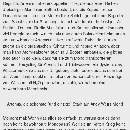
Regolith. Artemis hat eine doppelte Hülle, die aus einer Reihen
dreieckiger Aluminiumplatten besteht, die die Kuppel formen.
Danach kommt eine ein Meter dicke Schicht gemahlener Regolith
zum Schutz vor der Strahlung, danach wieder die dreieckigen Alu-
Platten. Da man für die Aluminium- und Sauerstoffproduktion sehr
viel Energie braucht – mehr, als man durch Solarzellen bekommen
könnte – braucht Artemis ein Kernkraftwerk. Dabei denkt man
zuerst an die gigantischen Kühltürme und riesige Anlagen, aber
man kann Atomreaktoren auch in U-Booten einbauen, die gibt es
also auch in so klein, dass wir sie zum Mond transportieren
können. Recycling für Atemluft und Trinkwasser; ein System, das
Wassermoleküle aus der Umgebung zieht, oder das aus dem bei
der Aluminiumproduktion anfallenden Sauerstoff durch Hinzufügen
von Wasserstoff H
O produziert, et voilà, wir haben eine
2
bewohnbare Mondbasis.
Artemis, die schönste (und einzige) Stadt auf Andy Weirs Mond
Moment mal: Wenn das alles so einfach ist, warum gibt es dann
noch keine bewohnbare Mondbasis? Weil sie im Kalten Krieg keine
militärische Bedeutung hatte. Bei allem Jubel über die Leistung der