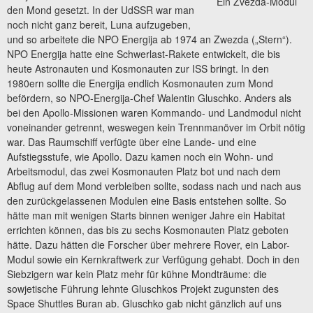
Ein Zvezda-Modul
den Mond gesetzt. In der UdSSR war man
noch nicht ganz bereit, Luna aufzugeben,
und so arbeitete die NPO Energija ab 1974 an Zwezda („Stern“).
NPO Energija hatte eine Schwerlast-Rakete entwickelt, die bis
heute Astronauten und Kosmonauten zur ISS bringt. In den
1980ern sollte die Energija endlich Kosmonauten zum Mond
befördern, so NPO-Energija-Chef Walentin Gluschko. Anders als
bei den Apollo-Missionen waren Kommando- und Landmodul nicht
voneinander getrennt, weswegen kein Trennmanöver im Orbit nötig
war. Das Raumschiff verfügte über eine Lande- und eine
Aufstiegsstufe, wie Apollo. Dazu kamen noch ein Wohn- und
Arbeitsmodul, das zwei Kosmonauten Platz bot und nach dem
Abflug auf dem Mond verbleiben sollte, sodass nach und nach aus
den zurückgelassenen Modulen eine Basis entstehen sollte. So
hätte man mit wenigen Starts binnen weniger Jahre ein Habitat
errichten können, das bis zu sechs Kosmonauten Platz geboten
hätte. Dazu hätten die Forscher über mehrere Rover, ein Labor-
Modul sowie ein Kernkraftwerk zur Verfügung gehabt. Doch in den
Siebzigern war kein Platz mehr für kühne Mondträume: die
sowjetische Führung lehnte Gluschkos Projekt zugunsten des
Space Shuttles Buran ab. Gluschko gab nicht gänzlich auf uns