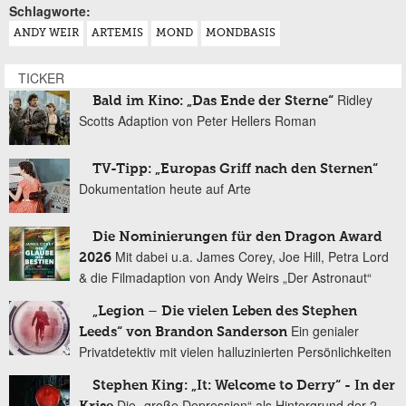
Schlagworte:
ANDY WEIR
ARTEMIS
MOND
MONDBASIS
TICKER
Ridley
Bald im Kino: „Das Ende der Sterne“
Scotts Adaption von Peter Hellers Roman
TV-Tipp: „Europas Griff nach den Sternen“
Dokumentation heute auf Arte
Die Nominierungen für den Dragon Award
Mit dabei u.a. James Corey, Joe Hill, Petra Lord
2026
& die Filmadaption von Andy Weirs „Der Astronaut“
„Legion – Die vielen Leben des Stephen
Ein genialer
Leeds“ von Brandon Sanderson
Privatdetektiv mit vielen halluzinierten Persönlichkeiten
Stephen King: „It: Welcome to Derry“ - In der
Die „große Depression“ als Hintergrund der 2.