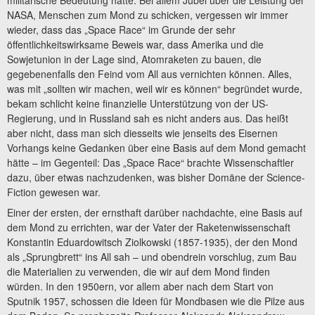
NASA, Menschen zum Mond zu schicken, vergessen wir immer
wieder, dass das „Space Race“ im Grunde der sehr
öffentlichkeitswirksame Beweis war, dass Amerika und die
Sowjetunion in der Lage sind, Atomraketen zu bauen, die
gegebenenfalls den Feind vom All aus vernichten können. Alles,
was mit „sollten wir machen, weil wir es können“ begründet wurde,
bekam schlicht keine finanzielle Unterstützung von der US-
Regierung, und in Russland sah es nicht anders aus. Das heißt
aber nicht, dass man sich diesseits wie jenseits des Eisernen
Vorhangs keine Gedanken über eine Basis auf dem Mond gemacht
hätte – im Gegenteil: Das „Space Race“ brachte Wissenschaftler
dazu, über etwas nachzudenken, was bisher Domäne der Science-
Fiction gewesen war.
Einer der ersten, der ernsthaft darüber nachdachte, eine Basis auf
dem Mond zu errichten, war der Vater der Raketenwissenschaft
Konstantin Eduardowitsch Ziolkowski (1857-1935), der den Mond
als „Sprungbrett“ ins All sah – und obendrein vorschlug, zum Bau
die Materialien zu verwenden, die wir auf dem Mond finden
würden. In den 1950ern, vor allem aber nach dem Start von
Sputnik 1957, schossen die Ideen für Mondbasen wie die Pilze aus