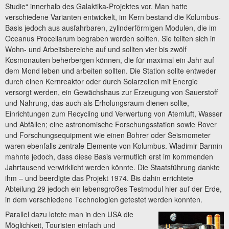
Studie“ innerhalb des Galaktika-Projektes vor. Man hatte
verschiedene Varianten entwickelt, im Kern bestand die Kolumbus-
Basis jedoch aus ausfahrbaren, zylinderförmigen Modulen, die im
Oceanus Procellarum begraben werden sollten. Sie teilten sich in
Wohn- und Arbeitsbereiche auf und sollten vier bis zwölf
Kosmonauten beherbergen können, die für maximal ein Jahr auf
dem Mond leben und arbeiten sollten. Die Station sollte entweder
durch einen Kernreaktor oder durch Solarzellen mit Energie
versorgt werden, ein Gewächshaus zur Erzeugung von Sauerstoff
und Nahrung, das auch als Erholungsraum dienen sollte,
Einrichtungen zum Recycling und Verwertung von Atemluft, Wasser
und Abfällen; eine astronomische Forschungsstation sowie Rover
und Forschungsequipment wie einen Bohrer oder Seismometer
waren ebenfalls zentrale Elemente von Kolumbus. Wladimir Barmin
mahnte jedoch, dass diese Basis vermutlich erst im kommenden
Jahrtausend verwirklicht werden könnte. Die Staatsführung dankte
ihm – und beerdigte das Projekt 1974. Bis dahin errichtete
Abteilung 29 jedoch ein lebensgroßes Testmodul hier auf der Erde,
in dem verschiedene Technologien getestet werden konnten.
Parallel dazu lotete man in den USA die
Möglichkeit, Touristen einfach und