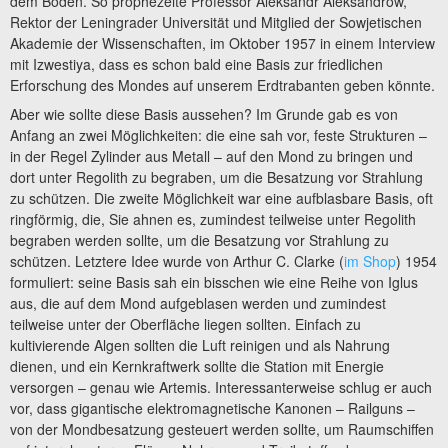
dem Boden. So prophezeite Professor Aleksandr Aleksandrow,
Rektor der Leningrader Universität und Mitglied der Sowjetischen
Akademie der Wissenschaften, im Oktober 1957 in einem Interview
mit Izwestiya, dass es schon bald eine Basis zur friedlichen
Erforschung des Mondes auf unserem Erdtrabanten geben könnte.
Aber wie sollte diese Basis aussehen? Im Grunde gab es von
Anfang an zwei Möglichkeiten: die eine sah vor, feste Strukturen –
in der Regel Zylinder aus Metall – auf den Mond zu bringen und
dort unter Regolith zu begraben, um die Besatzung vor Strahlung
zu schützen. Die zweite Möglichkeit war eine aufblasbare Basis, oft
ringförmig, die, Sie ahnen es, zumindest teilweise unter Regolith
begraben werden sollte, um die Besatzung vor Strahlung zu
schützen. Letztere Idee wurde von Arthur C. Clarke (
im Shop
) 1954
formuliert: seine Basis sah ein bisschen wie eine Reihe von Iglus
aus, die auf dem Mond aufgeblasen werden und zumindest
teilweise unter der Oberfläche liegen sollten. Einfach zu
kultivierende Algen sollten die Luft reinigen und als Nahrung
dienen, und ein Kernkraftwerk sollte die Station mit Energie
versorgen – genau wie Artemis. Interessanterweise schlug er auch
vor, dass gigantische elektromagnetische Kanonen – Railguns –
von der Mondbesatzung gesteuert werden sollte, um Raumschiffen