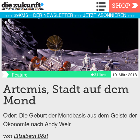
Navigation
SHOP
+++ 29KMS – DER NEWSLETTER +++ JETZT ABONNIEREN +++
Feature
3 Likes
19. März 2018
Artemis, Stadt auf dem
Mond
Oder: Die Geburt der Mondbasis aus dem Geiste der
Ökonomie nach Andy Weir
von
Elisabeth Bösl