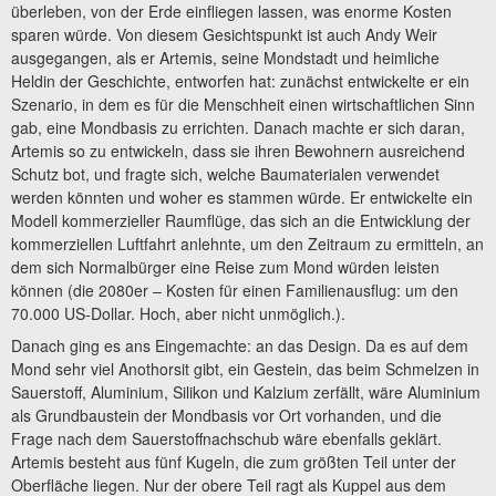
überleben, von der Erde einfliegen lassen, was enorme Kosten
sparen würde. Von diesem Gesichtspunkt ist auch Andy Weir
ausgegangen, als er Artemis, seine Mondstadt und heimliche
Heldin der Geschichte, entworfen hat: zunächst entwickelte er ein
Szenario, in dem es für die Menschheit einen wirtschaftlichen Sinn
gab, eine Mondbasis zu errichten. Danach machte er sich daran,
Artemis so zu entwickeln, dass sie ihren Bewohnern ausreichend
Schutz bot, und fragte sich, welche Baumaterialen verwendet
werden könnten und woher es stammen würde. Er entwickelte ein
Modell kommerzieller Raumflüge, das sich an die Entwicklung der
kommerziellen Luftfahrt anlehnte, um den Zeitraum zu ermitteln, an
dem sich Normalbürger eine Reise zum Mond würden leisten
können (die 2080er – Kosten für einen Familienausflug: um den
70.000 US-Dollar. Hoch, aber nicht unmöglich.).
Danach ging es ans Eingemachte: an das Design. Da es auf dem
Mond sehr viel Anothorsit gibt, ein Gestein, das beim Schmelzen in
Sauerstoff, Aluminium, Silikon und Kalzium zerfällt, wäre Aluminium
als Grundbaustein der Mondbasis vor Ort vorhanden, und die
Frage nach dem Sauerstoffnachschub wäre ebenfalls geklärt.
Artemis besteht aus fünf Kugeln, die zum größten Teil unter der
Oberfläche liegen. Nur der obere Teil ragt als Kuppel aus dem