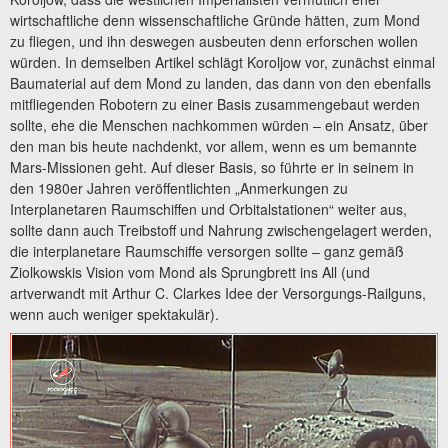
wirtschaftliche denn wissenschaftliche Gründe hätten, zum Mond
zu fliegen, und ihn deswegen ausbeuten denn erforschen wollen
würden. In demselben Artikel schlägt Koroljow vor, zunächst einmal
Baumaterial auf dem Mond zu landen, das dann von den ebenfalls
mitfliegenden Robotern zu einer Basis zusammengebaut werden
sollte, ehe die Menschen nachkommen würden – ein Ansatz, über
den man bis heute nachdenkt, vor allem, wenn es um bemannte
Mars-Missionen geht. Auf dieser Basis, so führte er in seinem in
den 1980er Jahren veröffentlichten „Anmerkungen zu
Interplanetaren Raumschiffen und Orbitalstationen“ weiter aus,
sollte dann auch Treibstoff und Nahrung zwischengelagert werden,
die interplanetare Raumschiffe versorgen sollte – ganz gemäß
Ziolkowskis Vision vom Mond als Sprungbrett ins All (und
artverwandt mit Arthur C. Clarkes Idee der Versorgungs-Railguns,
wenn auch weniger spektakulär).