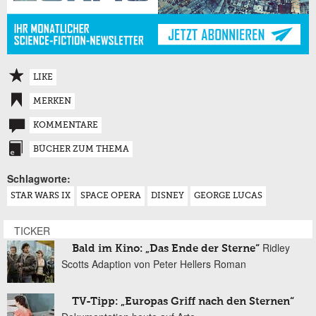
LIKE
MERKEN
KOMMENTARE
BÜCHER ZUM THEMA
Schlagworte:
STAR WARS IX
SPACE OPERA
DISNEY
GEORGE LUCAS
TICKER
Ridley
Bald im Kino: „Das Ende der Sterne“
Scotts Adaption von Peter Hellers Roman
TV-Tipp: „Europas Griff nach den Sternen“