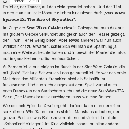
Lesezeit: 2 min.
Da ist er, der Teaser, auf den viele gewartet haben. Und der Titel,
in den man nun viele Monate etliches hineinlesen darf: „
Star Wars
“.
Episode IX: The Rise of Skywalker
Im Zuge der
in Chicago hat man das nun
Star Wars Celebration
mit großem Getöse verkündet und gleich auch den Teaser gezeigt,
der – nun – eher wenig bietet. Aber etwas anderes war nun auch
wirklich nicht zu erwarten, schließlich will man die Spannung ja
noch eine Weile aufrechterhalten und in bewährter Manier die Infos
nur in ganz kleinen Portionen rausrücken.
Außerdem ist ja nun einiges im Busch in der Star-Wars-Galaxis, die
mit „Solo“ Richtung Schwarzes Loch getaumelt ist. Es war das erste
Mal, dass das Milliarden-Franchise nicht als Selbstläufer
funktionierte. Und nun steht einiges auf dem Spiel, zumal auch
noch Disney+ in den Starlöchern steht und die erste Star-Wars-TV-
Serie „The Mandalorian“ einschlagen muss wie eine Bombe.
Wie es nach Episode IX weitergeht, darüber kann man derzeit nur
spekulieren. Wird/Kann man es sich im Maushaus erlauben, der
ganzen Sache etwas Ruhe zu verordnen und vielleicht mal ein
„Sabbatical“ einlegen? Im Kino vielleicht schon, an allen anderen