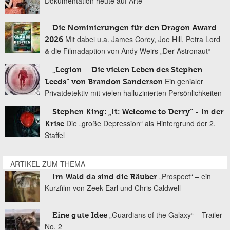
Dokumentation heute auf Arte
Die Nominierungen für den Dragon Award
Mit dabei u.a. James Corey, Joe Hill, Petra Lord
2026
& die Filmadaption von Andy Weirs „Der Astronaut“
„Legion – Die vielen Leben des Stephen
Ein genialer
Leeds“ von Brandon Sanderson
Privatdetektiv mit vielen halluzinierten Persönlichkeiten
Stephen King: „It: Welcome to Derry“ - In der
Die „große Depression“ als Hintergrund der 2.
Krise
Staffel
ARTIKEL ZUM THEMA
„Prospect“ – ein
Im Wald da sind die Räuber
Kurzfilm von Zeek Earl und Chris Caldwell
„Guardians of the Galaxy“ – Trailer
Eine gute Idee
No. 2