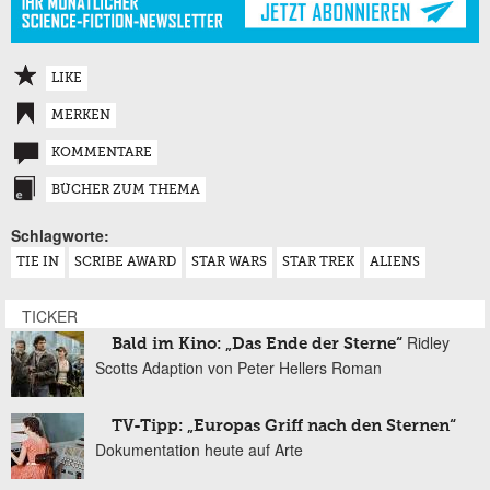
LIKE
MERKEN
KOMMENTARE
BÜCHER ZUM THEMA
Schlagworte:
TIE IN
SCRIBE AWARD
STAR WARS
STAR TREK
ALIENS
TICKER
Ridley
Bald im Kino: „Das Ende der Sterne“
Scotts Adaption von Peter Hellers Roman
TV-Tipp: „Europas Griff nach den Sternen“
Dokumentation heute auf Arte