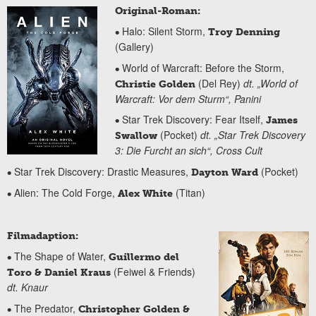
Original-Roman:
Halo: Silent Storm,
•
Troy Denning
(Gallery)
World of Warcraft: Before the Storm,
•
(Del Rey)
dt. „World of
Christie Golden
Warcraft: Vor dem Sturm“, Panini
Star Trek Discovery: Fear Itself,
•
James
(Pocket)
dt. „Star Trek Discovery
Swallow
3: Die Furcht an sich“, Cross Cult
Star Trek Discovery: Drastic Measures,
(Pocket)
•
Dayton Ward
Alien: The Cold Forge,
(Titan)
•
Alex White
Filmadaption:
The Shape of Water,
•
Guillermo del
(Feiwel & Friends)
Toro & Daniel Kraus
dt. Knaur
The Predator,
•
Christopher Golden &