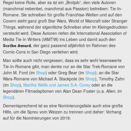
Regel keine Rolle, aber es ist ein „Brotjob“, den viele Autoren
(manchmal nebenbei, manchmal aus Passion) betreiben: Tie-In-
Romane. Sie schreiben für große Franchise-Welten und auf den
Covern steht ganz groß Star Wars, World of Warcraft oder Stranger
Things, während der eigentliche Schreiber eher im Kleingedruckten
versteckt wird. Diese Autoren riefen die International Association of
Media Tie-In Writers (IAMTW) ins Leben und damit auch den
, der ganz passend alljährlich im Rahmen des
Scribe Award
Comic-Cons in San Diego verliehen wird.
Man sollte auch nicht vergessen, dass es sehr wohl lesenswerte
Tie-In-Romane gibt, man denke nur an die Star Trek-Romane von
John M. Ford (im
Shop
) oder Greg Bear (im
Shop
), an die Star
Wars-Romane von Michael A. Stackpole (im
Shop
), Timothy Zahn
(im
Shop
),
Martha Wells und James S.A. Corey
oder an die
legendären Filmadaptionen von Alan Dean Foster (u.a.
Alien
, im
Shop
).
Dementsprechend ist so eine Nominierungsliste auch eine große
Hilfe, um die Spreu vom Weizen zu trennen und daher: Vorhang
auf für die Nominierungen von 2019: