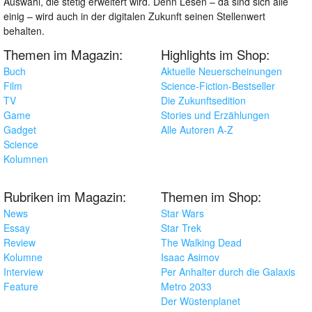
Auswahl, die stetig erweitert wird. Denn Lesen – da sind sich alle
einig – wird auch in der digitalen Zukunft seinen Stellenwert
behalten.
Themen im Magazin:
Highlights im Shop:
Buch
Aktuelle Neuerscheinungen
Film
Science-Fiction-Bestseller
TV
Die Zukunftsedition
Game
Stories und Erzählungen
Gadget
Alle Autoren A-Z
Science
Kolumnen
Rubriken im Magazin:
Themen im Shop:
News
Star Wars
Essay
Star Trek
Review
The Walking Dead
Kolumne
Isaac Asimov
Interview
Per Anhalter durch die Galaxis
Feature
Metro 2033
Der Wüstenplanet