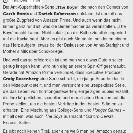
Lesezeit: 1 min.
Die Anti-Superhelden-Serie „
“, die nach den Comics von
The Boys
und
entstand, ist derzeit das
Garth Ennis
Darick Robertson
größte Zugpferd von Amazon Prime. Und auch wenn das nicht
immer ganz rund ist, was die Serienmacher da veranstalten, „The
Boys“ macht Laune. Nicht zuletzt, da die Reihe ziemlich ungeniert
auf die Kacke haut. Aber es gibt auch Momente, bei denen einem
das Herz aufgeht, etwas bei der Diskussion von Annie/Starlight und
Mother’s Milk über Schokoriegel.
Und weil das so erfolgreich ist und man von etwas Gutem selten
genug kriegen kann, wird nun eilig an einem Spin-Off geschraubt.
Gerade hat Amazon Prime verkündet, dass Executive Producer
eine Serie schreibt, die junge Superhelden in
Craig Rosenberg
den Mittelpunkt stellt, und man verspricht eine „respektlose Serie,
die das Leben von hormongesteuerten, ehrgeizigen Supies erzählt,
die ihre körperlichen, sexuellen und moralischen Grenzen auf die
Probe stellen, um die besten Verträge in den besten Städten zu
erhalten. Eine Mischung aus College-Serie und
Hunger Games
–
mit all dem, was auch
The Boys
ausmacht.“ Sprich: Gewalt,
Exzess, Satire.
Es gibt noch keinen Titel, aber eins weiß man bei Amazon genau: