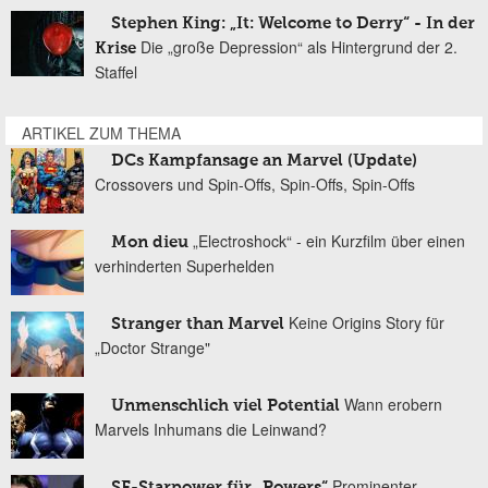
Stephen King: „It: Welcome to Derry“ - In der
Die „große Depression“ als Hintergrund der 2.
Krise
Staffel
ARTIKEL ZUM THEMA
DCs Kampfansage an Marvel (Update)
Crossovers und Spin-Offs, Spin-Offs, Spin-Offs
„Electroshock“ - ein Kurzfilm über einen
Mon dieu
verhinderten Superhelden
Keine Origins Story für
Stranger than Marvel
„Doctor Strange"
Wann erobern
Unmenschlich viel Potential
Marvels Inhumans die Leinwand?
Prominenter
SF-Starpower für „Powers“