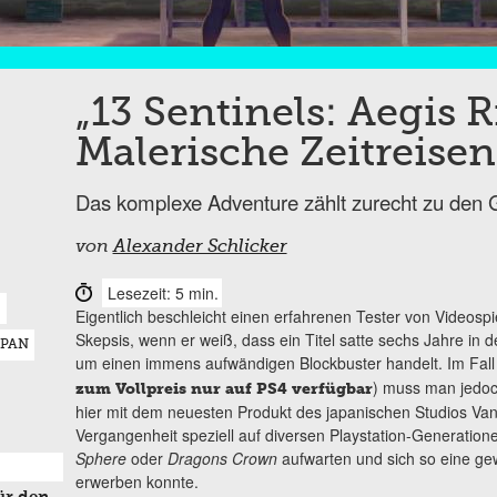
„13 Sentinels: Aegis 
Malerische Zeitreisen
Das komplexe Adventure zählt zurecht zu den 
von
Alexander Schlicker
Lesezeit: 5 min.
E
Eigentlich beschleicht einen erfahrenen Tester von Videospi
Skepsis, wenn er weiß, dass ein Titel satte sechs Jahre in d
APAN
um einen immens aufwändigen Blockbuster handelt. Im Fal
) muss man jedoc
zum Vollpreis nur auf PS4 verfügbar
hier mit dem neuesten Produkt des japanischen Studios Vani
Vergangenheit speziell auf diversen Playstation-Generatio
Sphere
oder
Dragons Crown
aufwarten und sich so eine ge
erwerben konnte.