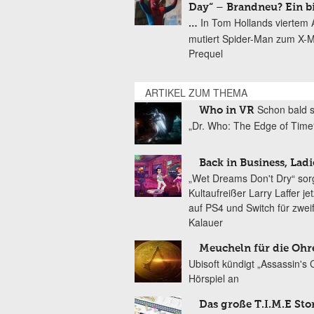
Day“ – Brandneu? Ein b
In Tom Hollands viertem Au
…
mutiert Spider-Man zum X-
Prequel
ARTIKEL ZUM THEMA
Schon bald s
Who in VR
„Dr. Who: The Edge of Time
Back in Business, Ladi
„Wet Dreams Don't Dry“ sor
Kultaufreißer Larry Laffer je
auf PS4 und Switch für zweif
Kalauer
Meucheln für die Ohr
Ubisoft kündigt „Assassin's 
Hörspiel an
Das große T.I.M.E Sto