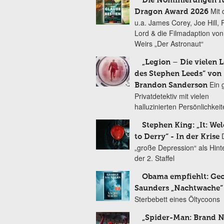
Die Nominierungen f
Mit 
Dragon Award 2026
u.a. James Corey, Joe Hill, 
Lord & die Filmadaption vo
Weirs „Der Astronaut“
„Legion – Die vielen 
des Stephen Leeds“ von
Ein 
Brandon Sanderson
Privatdetektiv mit vielen
halluzinierten Persönlichkei
Stephen King: „It: We
to Derry“ - In der Krise
„große Depression“ als Hint
der 2. Staffel
Obama empfiehlt: Ge
Saunders „Nachtwache“
Sterbebett eines Öltycoons
„Spider-Man: Brand 