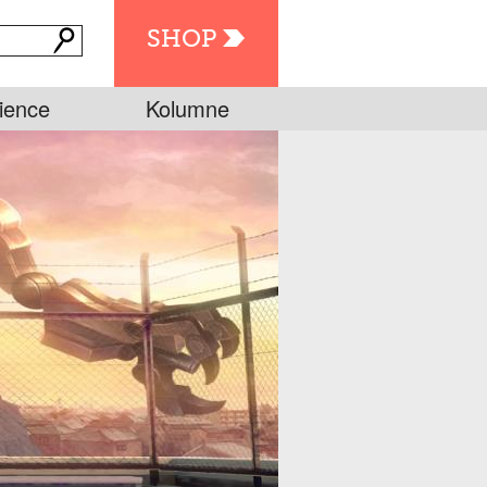
SHOP
ience
Kolumne