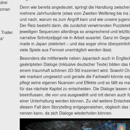
drei
Denn wie bereits angedeutet, springt die Handlung zwisch
 Roman
mehrere Jahrhunderte (etwa vom Zweiten Weltkrieg bis ins 2
und nach, warum es zum Angriff kam und wie unsere jugend
Der Reiz besteht darin, die zunächst verwirrenden Puzzlet
jeweiligen Sequenzen allerdings so ansprechend und letztlic
 Trailer
narrative Schnitzeljagd nie in Arbeit ausartet. Ganz im Gege
la“
made in Japan zelebriert – und das sogar ohne überpeinliche
viele Spiele aus Fernost unerträglich werden lässt.
Besonders die mittlerweile neben Japanisch auch in Englis
geskripteten Dialoge (inklusive deutscher Texte) bilden das
einem traumhaft schönen 2D-Stil inszeniert wird. Sowohl C
wie markant umgesetzt und gerade die Farbwahl könnte expr
pflegt seine eigenen Nuancen und Effekte und so fällt es ma
für das nächste Kapitel zu entscheiden. Die Dialoge lassen s
beeinflussen, die von uns ausgewählt und mit denen auch
einer Unterhaltung werden können. Zu viel weitere Entscheid
diesem Fall dem Storytelling entgegenstehen, obgleich das
nerven kann, da sich Dialoge wiederholen können.