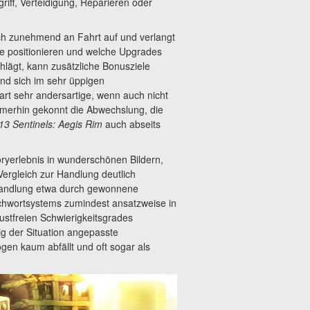
riff, Verteidigung, Reparieren oder
doch zunehmend an Fahrt auf und verlangt
e positionieren und welche Upgrades
hlägt, kann zusätzliche Bonusziele
nd sich im sehr üppigen
rt sehr andersartige, wenn auch nicht
immerhin gekonnt die Abwechslung, die
13 Sentinels: Aegis Rim
auch abseits
toryerlebnis in wunderschönen Bildern,
ergleich zur Handlung deutlich
e Handlung etwa durch gewonnene
tichwortsystems zumindest ansatzweise in
ustfreien Schwierigkeitsgrades
ig der Situation angepasste
en kaum abfällt und oft sogar als