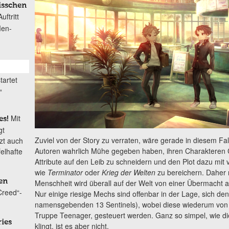
isschen
ftritt
Men-
tartet
“
Mit
es!
gt
Zuviel von der Story zu verraten, wäre gerade in diesem Fall
tzt auch
Autoren wahrlich Mühe gegeben haben, ihren Charakteren C
elhafte
Attribute auf den Leib zu schneidern und den Plot dazu mit 
wie
Terminator
oder
Krieg der Welten
zu bereichern. Daher 
en
Menschheit wird überall auf der Welt von einer Übermacht at
Creed“-
Nur einige riesige Mechs sind offenbar in der Lage, sich de
namensgebenden 13 Sentinels), wobei diese wiederum von 
Truppe Teenager, gesteuert werden. Ganz so simpel, wie di
ries
klingt, ist es aber nicht.