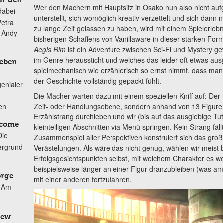
ür den
Wer den Machern mit Hauptsitz in Osako nun also nicht au
dabei
unterstellt, sich womöglich kreativ verzettelt und sich dann
Petra
zu lange Zeit gelassen zu haben, wird mit einem Spielerlebn
n Andy
bisherigen Schaffens von Vanillaware in dieser starken For
Aegis Rim
ist ein Adventure zwischen Sci-Fi und Mystery 
im Genre heraussticht und welches das leider oft etwas ausg
Leben
spielmechanisch wie erzählerisch so ernst nimmt, dass man 
der Geschichte vollständig gepackt fühlt.
genialer
Die Macher warten dazu mit einem speziellen Kniff auf: Der Pl
Zeit- oder Handlungsebene, sondern anhand von 13 Figuren, 
ten
Erzählstrang durchleben und wir (bis auf das ausgiebige Tut
lcome
kleinteiligen Abschnitten via Menü springen. Kein Strang fällt
Die
Zusammenspiel aller Perspektiven konstruiert sich das große
ergrund
Verästelungen. Als wäre das nicht genug, wählen wir meist 
Erfolgsgesichtspunkten selbst, mit welchem Charakter es we
beispielsweise länger an einer Figur dranzubleiben (was am e
orge
mit einer anderen fortzufahren.
Am
New