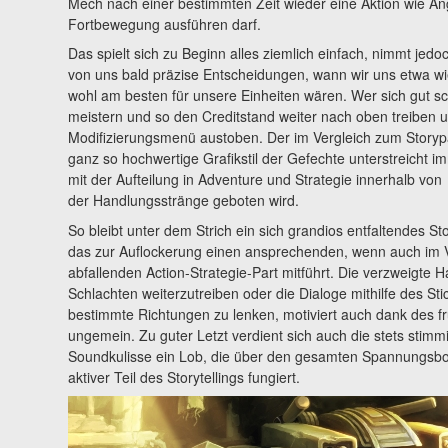
Mech nach einer bestimmten Zeit wieder eine Aktion wie Ang
Fortbewegung ausführen darf.
Das spielt sich zu Beginn alles ziemlich einfach, nimmt je
von uns bald präzise Entscheidungen, wann wir uns etwa wi
wohl am besten für unsere Einheiten wären. Wer sich gut sc
meistern und so den Creditstand weiter nach oben treiben u
Modifizierungsmenü austoben. Der im Vergleich zum Storypa
ganz so hochwertige Grafikstil der Gefechte unterstreicht 
mit der Aufteilung in Adventure und Strategie innerhalb von
der Handlungsstränge geboten wird.
So bleibt unter dem Strich ein sich grandios entfaltendes S
das zur Auflockerung einen ansprechenden, wenn auch im V
abfallenden Action-Strategie-Part mitführt. Die verzweigt
Schlachten weiterzutreiben oder die Dialoge mithilfe des S
bestimmte Richtungen zu lenken, motiviert auch dank des fr
ungemein. Zu guter Letzt verdient sich auch die stets stimm
Soundkulisse ein Lob, die über den gesamten Spannungsbog
aktiver Teil des Storytellings fungiert.