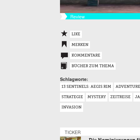
Review
LIKE
MERKEN
KOMMENTARE
BÜCHER ZUM THEMA
Schlagworte:
13 SENTINELS: AEGIS RIM
ADVENTUR
STRATEGIE
MYSTERY
ZEITREISE
J
INVASION
TICKER