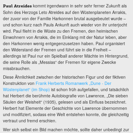
kommt irgendwann in sehr sehr ferner Zukunft als
Paul Atreides
Sohn des Herzogs Leto Atreides auf den Wüstenplaneten Arrakis,
der zuvor von der Familie Harkonnen brutal ausgebeutet wurde –
und schon kurz nach Pauls Ankunft auch wieder von ihr unterjocht
wird. Paul flieht in die Wüste zu den Fremen, den heimischen
Einwohnern von Arrakis, die im Einklang mit der Natur leben, aber
den Harkonnen wenig entgegenzusetzen haben. Paul organisiert
den Widerstand der Fremen und führt sie in die Freiheit –
allerdings ist Paul nur ein Spielball anderer Mächte im Hintergrund,
die seine Rolle als „Messias“ der Fremen für eigene Zwecke
missbrauchen.
Diese Ähnlichkeit zwischen der historischen Figur und der fiktiven
Konstruktion von
Frank Herberts Romanwerk „Dune - Der
Wüstenplanet“ (im Shop)
ist schon früh aufgefallen, und tatsächlich
hat Herbert die berühmte Autobiografie von Lawrence, „Die sieben
Säulen der Weisheit“ (1935), gelesen und als Einfluss bezeichnet.
Herbert hat Elemente der Geschichte von Lawrence übernommen
und modifiziert, sodass eine Welt entstehen konnte, die gleichzeitig
vertraut und fremd erschien.
Wer sich selbst ein Bild machen möchte, sollte daher unbedingt zur