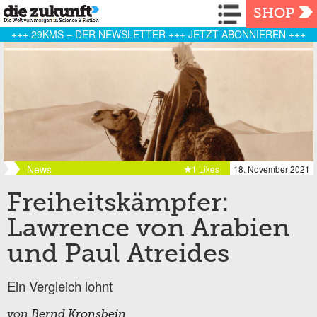
Navigation
SHOP
+++ 29KMS – DER NEWSLETTER +++ JETZT ABONNIEREN +++
News
1 Likes
18. November 2021
Freiheitskämpfer:
Lawrence von Arabien
und Paul Atreides
Ein Vergleich lohnt
von
Bernd Kronsbein