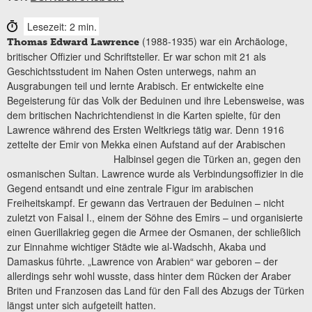
Lesezeit: 2 min.
(1988-1935) war ein Archäologe,
Thomas Edward Lawrence
britischer Offizier und Schriftsteller. Er war schon mit 21 als
Geschichtsstudent im Nahen Osten unterwegs, nahm an
Ausgrabungen teil und lernte Arabisch. Er entwickelte eine
Begeisterung für das Volk der Beduinen und ihre Lebensweise, was
dem britischen Nachrichtendienst in die Karten spielte, für den
Lawrence während des Ersten Weltkriegs tätig war. Denn 1916
zettelte der Emir von Mekka einen Aufstand auf der Arabischen
Halbinsel gegen die
Türken an, gegen den
osmanischen Sultan. Lawrence wurde als Verbindungsoffizier in die
Gegend entsandt und eine zentrale Figur im arabischen
Freiheitskampf. Er gewann das Vertrauen der Beduinen – nicht
zuletzt von Faisal I., einem der Söhne des Emirs – und organisierte
einen Guerillakrieg gegen die Armee der Osmanen, der schließlich
zur Einnahme wichtiger Städte wie al-Wadschh, Akaba und
Damaskus führte. „Lawrence von Arabien“ war geboren – der
allerdings sehr wohl wusste, dass hinter dem Rücken der Araber
Briten und Franzosen das Land für den Fall des Abzugs der Türken
längst unter sich aufgeteilt hatten.