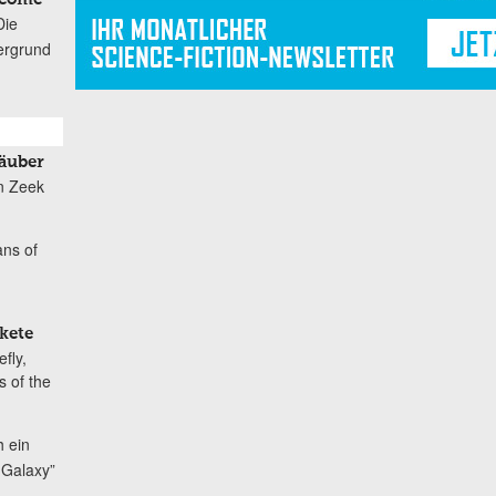
Die
ergrund
Räuber
on Zeek
ans of
kete
fly,
 of the
 ein
e Galaxy”