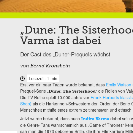
„Dune: The Sisterhood
Varma ist dabei
Der Cast des „Dune“-Prequels wächst
von
Bernd Kronsbein
Lesezeit: 1 min.
Erst vor ein paar Tagen wurde bekannt, dass
Emily Watson 
Prequel-Serie „
“ die Rollen von V
Dune: The Sisterhood
Die TV-Reihe spielt 10.000 Jahre vor
Frank Herberts klass
Shop)
als die Harkonnen-Schwestern den Orden der Bene Ge
Menschheit mithilfe eines extrem zeitintensiven und ethisch 
Jetzt wurde bekannt, dass auch
dabei sein w
Indira Varma
die Genre-Fans wahrscheinlich aus „Game of Thrones“ kennen
sah man die 1973 geborene Britin, die ihre Filmkarriere Mit