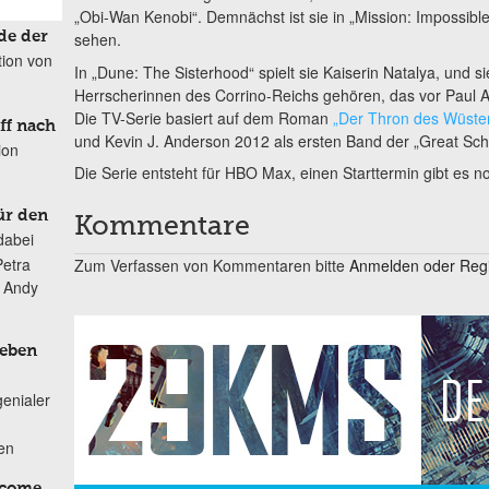
„Obi-Wan Kenobi“. Demnächst ist sie in „Mission: Impossibl
de der
sehen.
tion von
In „Dune: The Sisterhood“ spielt sie Kaiserin Natalya, und s
Herrscherinnen des Corrino-Reichs gehören, das vor Paul At
Die TV-Serie basiert auf dem Roman
„Der Thron des Wüste
ff nach
und Kevin J. Anderson 2012 als ersten Band der „Great Scho
ion
Die Serie entsteht für HBO Max, einen Starttermin gibt es no
ür den
Kommentare
dabei
Petra
Zum Verfassen von Kommentaren bitte
Anmelden oder Regis
n Andy
Leben
genialer
ten
lcome