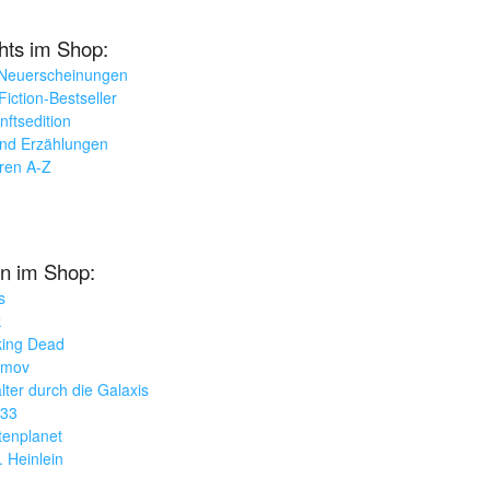
ghts im Shop:
 Neuerscheinungen
iction-Bestseller
nftsedition
und Erzählungen
oren A-Z
n im Shop:
s
k
king Dead
imov
lter durch die Galaxis
033
tenplanet
. Heinlein