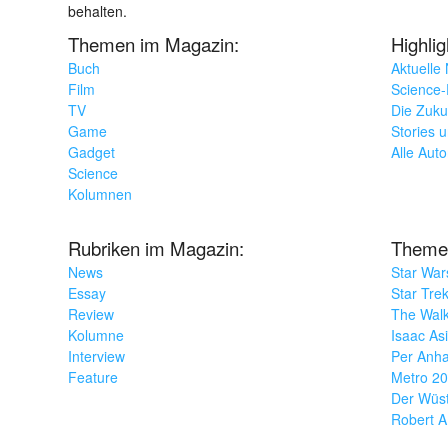
behalten.
Themen im Magazin:
Highli
Buch
Aktuelle
Film
Science-F
TV
Die Zuku
Game
Stories 
Gadget
Alle Aut
Science
Kolumnen
Rubriken im Magazin:
Theme
News
Star War
Essay
Star Tre
Review
The Wal
Kolumne
Isaac As
Interview
Per Anha
Feature
Metro 2
Der Wüs
Robert A