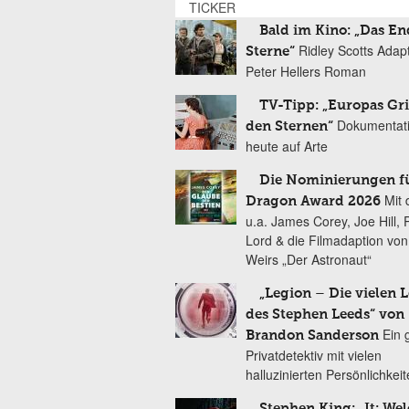
TICKER
Bald im Kino: „Das En
Ridley Scotts Adap
Sterne“
Peter Hellers Roman
TV-Tipp: „Europas Gri
Dokumentat
den Sternen“
heute auf Arte
Die Nominierungen f
Mit 
Dragon Award 2026
u.a. James Corey, Joe Hill, 
Lord & die Filmadaption vo
Weirs „Der Astronaut“
„Legion – Die vielen 
des Stephen Leeds“ von
Ein 
Brandon Sanderson
Privatdetektiv mit vielen
halluzinierten Persönlichkei
Stephen King: „It: We