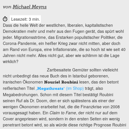
von
Michael Meyns
Lesezeit: 3 min.
Dass die heile Welt der westlichen, liberalen, kapitalistischen
Demokratien mehr und mehr aus den Fugen gerät, das spürt wohl
jeder. Migrationsströme, das Erstarken populistischer Politiker, die
Corona-Pandemie, ein heißer Krieg zwar nicht mitten, aber doch
am Rand von Europa, eine Inflationsrate, die so hoch ist wie seit 40
Jahren nicht mehr. Alles nicht gut, aber wie schlimm ist die Lage
wirklich?
Zartbesaitete Gemüter sollten vielleicht
nicht unbedingt das neue Buch des in Istanbul geborenen,
iranischen Ökonomen
lesen, das den betont
Nouriel Roubini
reißerischen Titel
„
“ (im Shop)
trägt, also
Megathreats
Megabedrohungen. Schon mit diesem Titel bestätigt Roubini
seinen Ruf als Dr. Doom, den er sich spätestens als einer der
wenigen Ökonomen erarbeitet hat, die die Finanzkrise von 2008
vorausgesagt haben. Ein
Claim to Fame
, der nicht nur auf dem
Cover angepriesen wird, sondern in den ersten Seiten ein wenig
penetrant betont wird, so als würde diese richtige Prognose Roubini