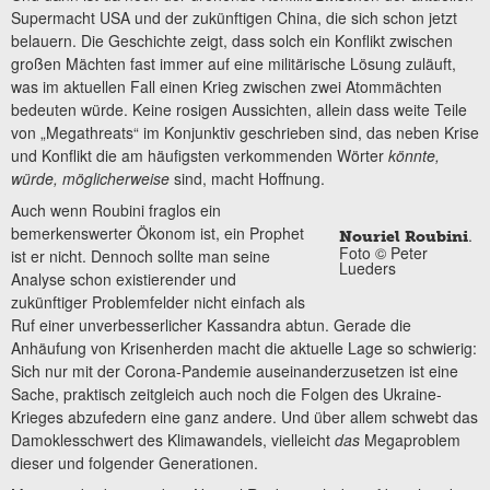
Supermacht USA und der zukünftigen China, die sich schon jetzt
belauern. Die Geschichte zeigt, dass solch ein Konflikt zwischen
großen Mächten fast immer auf eine militärische Lösung zuläuft,
was im aktuellen Fall einen Krieg zwischen zwei Atommächten
bedeuten würde. Keine rosigen Aussichten, allein dass weite Teile
von „Megathreats“ im Konjunktiv geschrieben sind, das neben Krise
und Konflikt die am häufigsten verkommenden Wörter
könnte,
würde, möglicherweise
sind, macht Hoffnung.
Auch wenn Roubini fraglos ein
bemerkenswerter Ökonom ist, ein Prophet
.
Nouriel Roubini
Foto © Peter
ist er nicht. Dennoch sollte man seine
Lueders
Analyse schon existierender und
zukünftiger Problemfelder nicht einfach als
Ruf einer unverbesserlicher Kassandra abtun. Gerade die
Anhäufung von Krisenherden macht die aktuelle Lage so schwierig:
Sich nur mit der Corona-Pandemie auseinanderzusetzen ist eine
Sache, praktisch zeitgleich auch noch die Folgen des Ukraine-
Krieges abzufedern eine ganz andere. Und über allem schwebt das
Damoklesschwert des Klimawandels, vielleicht
das
Megaproblem
dieser und folgender Generationen.