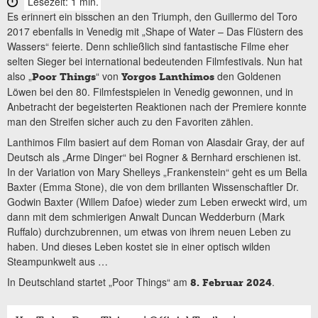
Lesezeit: 1 min.
Es erinnert ein bisschen an den Triumph, den Guillermo del Toro
2017 ebenfalls in Venedig mit „Shape of Water – Das Flüstern des
Wassers“ feierte. Denn schließlich sind fantastische Filme eher
selten Sieger bei international bedeutenden Filmfestivals. Nun hat
also „
“ von
den Goldenen
Poor Things
Yorgos Lanthimos
Löwen bei den 80. Filmfestspielen in Venedig gewonnen, und in
Anbetracht der begeisterten Reaktionen nach der Premiere konnte
man den Streifen sicher auch zu den Favoriten zählen.
Lanthimos Film basiert auf dem Roman von Alasdair Gray, der auf
Deutsch als „Arme Dinger“ bei Rogner & Bernhard erschienen ist.
In der Variation von Mary Shelleys „Frankenstein“ geht es um Bella
Baxter (Emma Stone), die von dem brillanten Wissenschaftler Dr.
Godwin Baxter (Willem Dafoe) wieder zum Leben erweckt wird, um
dann mit dem schmierigen Anwalt Duncan Wedderburn (Mark
Ruffalo) durchzubrennen, um etwas von ihrem neuen Leben zu
haben. Und dieses Leben kostet sie in einer optisch wilden
Steampunkwelt aus …
In Deutschland startet „Poor Things“ am
.
8. Februar 2024