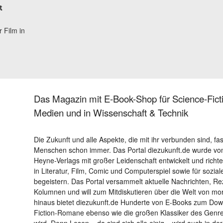
t
 Film in
Das Magazin mit E-Book-Shop für Science-Ficti
Medien und in Wissenschaft & Technik
Die Zukunft und alle Aspekte, die mit ihr verbunden sind, fa
Menschen schon immer. Das Portal diezukunft.de wurde von
Heyne-Verlags mit großer Leidenschaft entwickelt und richtet 
in Literatur, Film, Comic und Computerspiel sowie für sozia
begeistern. Das Portal versammelt aktuelle Nachrichten, R
Kolumnen und will zum Mitdiskutieren über die Welt von m
hinaus bietet diezukunft.de Hunderte von E-Books zum Down
Fiction-Romane ebenso wie die großen Klassiker des Genres 
wird. Denn Lesen – da sind sich alle einig – wird auch in der