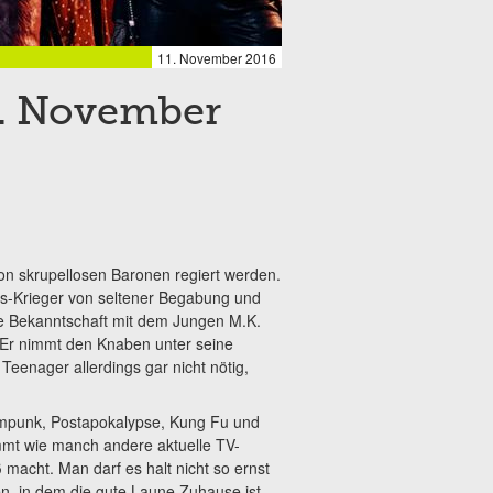
11. November 2016
2. November
 von skrupellosen Baronen regiert werden.
rts-Krieger von seltener Begabung und
die Bekanntschaft mit dem Jungen M.K.
. Er nimmt den Knaben unter seine
 Teenager allerdings gar nicht nötig,
eampunk, Postapokalypse, Kung Fu und
mmt wie manch andere aktuelle TV-
 macht. Man darf es halt nicht so ernst
n, in dem die gute Laune Zuhause ist.