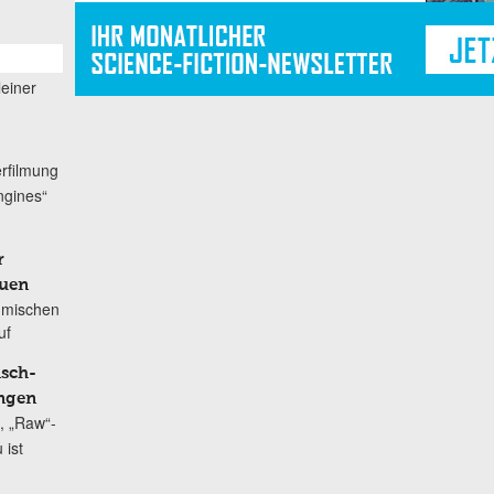
leiner
erfilmung
ngines“
r
auen
 mischen
uf
nsch-
ngen
, „Raw“-
 ist