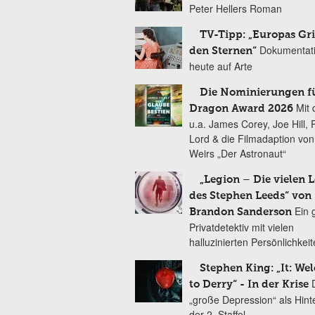
Peter Hellers Roman
TV-Tipp: „Europas Gri
Dokumentat
den Sternen“
heute auf Arte
Die Nominierungen f
Mit 
Dragon Award 2026
u.a. James Corey, Joe Hill, 
Lord & die Filmadaption vo
Weirs „Der Astronaut“
„Legion – Die vielen 
des Stephen Leeds“ von
Ein 
Brandon Sanderson
Privatdetektiv mit vielen
halluzinierten Persönlichkei
Stephen King: „It: We
to Derry“ - In der Krise
„große Depression“ als Hint
der 2. Staffel