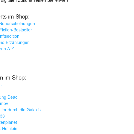
ghts im Shop:
 Neuerscheinungen
iction-Bestseller
nftsedition
und Erzählungen
oren A-Z
n im Shop:
s
k
king Dead
imov
lter durch die Galaxis
033
tenplanet
. Heinlein