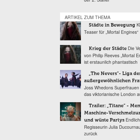
ARTIKEL ZUM THEMA
K
Städte in Bewegung
Teaser für „Mortal Engines“
Die V
Krieg der Städte
von Philip Reeves „Mortal E
ist erstaunlich phantastisch
„The Nevers“- Liga de
außergewöhnlichen Fr
Joss Whedons Superfrauen
das viktorianische London a
Trailer: „Titane“ - Me
Maschine-Verschmelzu
Endlich
und wüste Partys
Regisseurin Julia Ducournau
zurück