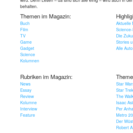
behalten.
Themen im Magazin:
Highli
Buch
Aktuelle
Film
Science-F
TV
Die Zuku
Game
Stories 
Gadget
Alle Aut
Science
Kolumnen
Rubriken im Magazin:
Theme
News
Star War
Essay
Star Tre
Review
The Wal
Kolumne
Isaac As
Interview
Per Anha
Feature
Metro 2
Der Wüs
Robert A