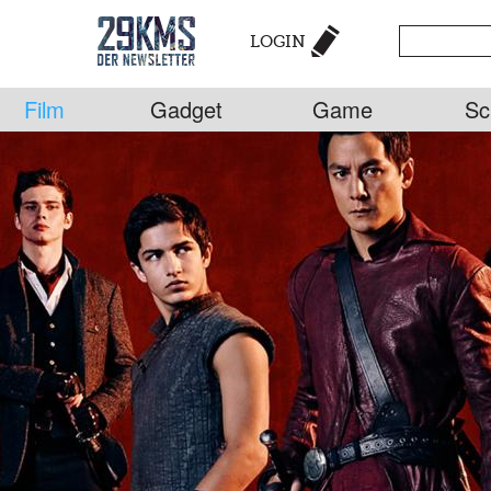
LOGIN
Film
Gadget
Game
Sc