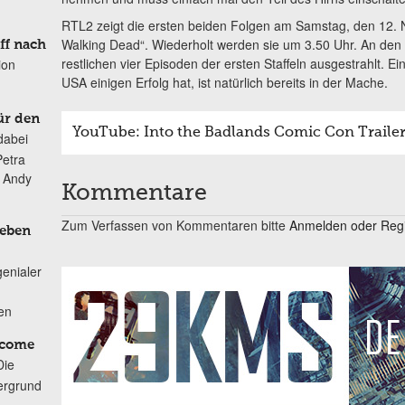
RTL2 zeigt die ersten beiden Folgen am Samstag, den 12. 
Walking Dead“. Wiederholt werden sie um 3.50 Uhr. An de
ff nach
restlichen vier Episoden der ersten Staffeln ausgestrahlt. Ein
ion
USA einigen Erfolg hat, ist natürlich bereits in der Mache.
ür den
YouTube: Into the Badlands Comic Con Traile
dabei
Petra
n Andy
Kommentare
Zum Verfassen von Kommentaren bitte
Anmelden oder Regis
Leben
genialer
ten
lcome
Die
ergrund