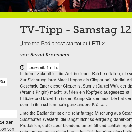
TV-Tipp - Samstag 1
„Into the Badlands“ startet auf RTL2
von
Bernd Kronsbein
Lesezeit: 1 min.
In ferner Zukunft ist die Welt in sieben Reiche erfallen, die
Zur Sicherung ihrer Macht tragen die Clipper bei, Martial-A
PSE
Geschick. Einer dieser Clipper ist Sunny (Daniel Wu), der 
(Aramis Knight) macht, auf den ein Kopfgeld ausgesetzt ist
Fittiche und bildet ihn in den Kampfkünsten aus. Die hat der
denn in ihm schlummern ganz andere Kräfte…
„Into the Badlands“ ist eine sehr farbige Mischung aus St
Südstaaten-Western, die längst nicht so ehrgeizig daherko
de der
Produktion, dafür aber blendend unterhält und schlicht Spaß
tion von
nehmen und muss einfach mal den Teil des Hirns einschalte