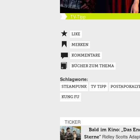
TV-Tipp
LIKE
MERKEN
KOMMENTARE
BÜCHER ZUM THEMA
Schlagworte:
STEAMPUNK
TV TIPP
POSTAPOKALY
KUNG FU
TICKER
Bald im Kino: „Das En
Ridley Scotts Adap
Sterne“