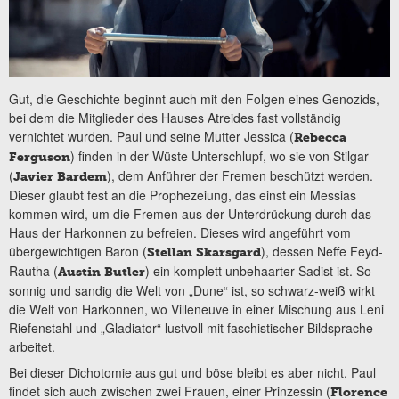
Gut, die Geschichte beginnt auch mit den Folgen eines Genozids,
bei dem die Mitglieder des Hauses Atreides fast vollständig
vernichtet wurden. Paul und seine Mutter Jessica (
Rebecca
) finden in der Wüste Unterschlupf, wo sie von Stilgar
Ferguson
(
), dem Anführer der Fremen beschützt werden.
Javier Bardem
Dieser glaubt fest an die Prophezeiung, das einst ein Messias
kommen wird, um die Fremen aus der Unterdrückung durch das
Haus der Harkonnen zu befreien. Dieses wird angeführt vom
übergewichtigen Baron (
), dessen Neffe Feyd-
Stellan Skarsgard
Rautha (
) ein komplett unbehaarter Sadist ist. So
Austin Butler
sonnig und sandig die Welt von „Dune“ ist, so schwarz-weiß wirkt
die Welt von Harkonnen, wo Villeneuve in einer Mischung aus Leni
Riefenstahl und „Gladiator“ lustvoll mit faschistischer Bildsprache
arbeitet.
Bei dieser Dichotomie aus gut und böse bleibt es aber nicht, Paul
findet sich auch zwischen zwei Frauen, einer Prinzessin (
Florence