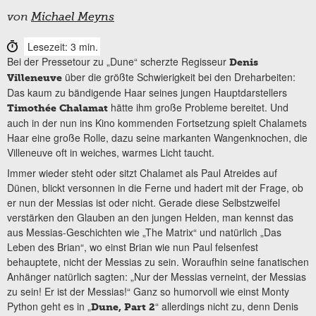
von
Michael Meyns
Lesezeit: 3 min.
Bei der Pressetour zu „Dune“ scherzte Regisseur
Denis
über die größte Schwierigkeit bei den Dreharbeiten:
Villeneuve
Das kaum zu bändigende Haar seines jungen Hauptdarstellers
hätte ihm große Probleme bereitet. Und
Timothée Chalamat
auch in der nun ins Kino kommenden Fortsetzung spielt Chalamets
Haar eine große Rolle, dazu seine markanten Wangenknochen, die
Villeneuve oft in weiches, warmes Licht taucht.
Immer wieder steht oder sitzt Chalamet als Paul Atreides auf
Dünen, blickt versonnen in die Ferne und hadert mit der Frage, ob
er nun der Messias ist oder nicht. Gerade diese Selbstzweifel
verstärken den Glauben an den jungen Helden, man kennst das
aus Messias-Geschichten wie „The Matrix“ und natürlich „Das
Leben des Brian“, wo einst Brian wie nun Paul felsenfest
behauptete, nicht der Messias zu sein. Woraufhin seine fanatischen
Anhänger natürlich sagten: „Nur der Messias verneint, der Messias
zu sein! Er ist der Messias!“ Ganz so humorvoll wie einst Monty
Python geht es in „
“ allerdings nicht zu, denn Denis
Dune, Part 2