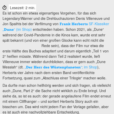
Lesezeit: 2 min.
Es ist schon ein etwas eigenartiges Vorgehen, für das sich
Legendary/Warner und die Drehbuchautoren Denis Villeneuve und
Jon Spaihts bei der Verfilmung von
SF-Klassiker
Frank Herberts
„
“ (im Shop)
entschieden haben. Schon 2021, als „Dune“
Dune
während der Covid-Pandemie in die Kinos kam, wurde erst sehr
spät bekannt (und von einer großen Glocke kann echt nicht die
Rede sein),
dass der Film nur etwa die
erste Hälfte des Buches adaptiert und darum eigentlich „Teil 1 von
2“ heißen müsste. Während dann Teil 2 realisiert wurde, ließ
Villeneuve immer wieder durchblicken, dass er gern auch „Dune
Messiah“ (dt.
„
“; im Shop
),
Der Herr des Wüstenplaneten
Herberts vier Jahre nach dem ersten Band veröffentlichte
Fortsetzung, quasi zum „Abschluss einer Trilogie“ machen wolle.
Da durfte man schon hellhörig werden und sich fragen, ob vielleicht
auch „Dune, Part 2“ die Sache nicht wirklich zu Ende bringt. Und
siehe da, so ist es auch: der gerade angelaufene Film endet erneut
mit einem Cliffhanger – und sortiert Herberts Story auch ein
bisschen um. Das wird nicht jedem Fan der Vorlage gefallen, aber
es ist auch eine nachvollziehbare Entscheidung.