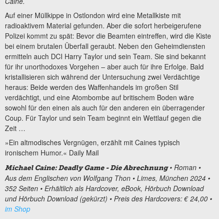
Caine.
Auf einer Müllkippe in Ostlondon wird eine Metallkiste mit
radioaktivem Material gefunden. Aber die sofort herbeigerufene
Polizei kommt zu spät: Bevor die Beamten eintreffen, wird die Kiste
bei einem brutalen Überfall geraubt. Neben den Geheimdiensten
ermitteln auch DCI Harry Taylor und sein Team. Sie sind bekannt
für ihr unorthodoxes Vorgehen – aber auch für ihre Erfolge. Bald
kristallisieren sich während der Untersuchung zwei Verdächtige
heraus: Beide werden des Waffenhandels im großen Stil
verdächtigt, und eine Atombombe auf britischem Boden wäre
sowohl für den einen als auch für den anderen ein überragender
Coup. Für Taylor und sein Team beginnt ein Wettlauf gegen die
Zeit …
»Ein altmodisches Vergnügen, erzählt mit Caines typisch
ironischem Humor.« Daily Mail
• Roman •
Michael Caine: Deadly Game - Die Abrechnung
Aus dem Englischen von Wolfgang Thon • Limes, München 2024 •
352 Seiten • Erhältlich als Hardcover, eBook, Hörbuch Download
und Hörbuch Download (gekürzt) • Preis des Hardcovers: € 24,00 •
im Shop