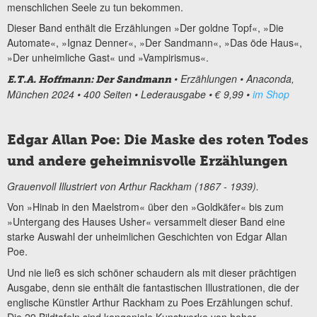
menschlichen Seele zu tun bekommen.
Dieser Band enthält die Erzählungen »Der goldne Topf«, »Die
Automate«, »Ignaz Denner«, »Der Sandmann«, »Das öde Haus«,
»Der unheimliche Gast« und »Vampirismus«.
• Erzählungen • Anaconda,
E.T.A. Hoffmann: Der Sandmann
München 2024 • 400 Seiten • Lederausgabe • € 9,99 •
im Shop
Edgar Allan Poe: Die Maske des roten Todes
und andere geheimnisvolle Erzählungen
Grauenvoll Illustriert von Arthur Rackham (1867 - 1939).
Von »Hinab in den Maelstrom« über den »Goldkäfer« bis zum
»Untergang des Hauses Usher« versammelt dieser Band eine
starke Auswahl der unheimlichen Geschichten von Edgar Allan
Poe.
Und nie ließ es sich schöner schaudern als mit dieser prächtigen
Ausgabe, denn sie enthält die fantastischen Illustrationen, die der
englische Künstler Arthur Rackham zu Poes Erzählungen schuf.
Die 29 Bildtafeln sind kongeniale Kunstwerke von hoher