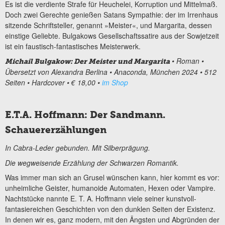
Es ist die verdiente Strafe für Heuchelei, Korruption und Mittelmaß.
Doch zwei Gerechte genießen Satans Sympathie: der im Irrenhaus
sitzende Schriftsteller, genannt »Meister«, und Margarita, dessen
einstige Geliebte. Bulgakows Gesellschaftssatire aus der Sowjetzeit
ist ein faustisch-fantastisches Meisterwerk.
• Roman •
Michail Bulgakow: Der Meister und Margarita
Übersetzt von Alexandra Berlina • Anaconda, München 2024 • 512
Seiten • Hardcover • € 18,00 •
im Shop
E.T.A. Hoffmann: Der Sandmann.
Schauererzählungen
In Cabra-Leder gebunden. Mit Silberprägung.
Die wegweisende Erzählung der Schwarzen Romantik.
Was immer man sich an Grusel wünschen kann, hier kommt es vor:
unheimliche Geister, humanoide Automaten, Hexen oder Vampire.
Nachtstücke nannte E. T. A. Hoffmann viele seiner kunstvoll-
fantasiereichen Geschichten von den dunklen Seiten der Existenz.
In denen wir es, ganz modern, mit den Ängsten und Abgründen der