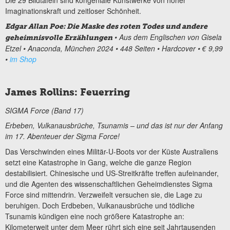
Imaginationskraft und zeitloser Schönheit.
Edgar Allan Poe: Die Maske des roten Todes und andere
• Aus dem Englischen von Gisela
geheimnisvolle Erzählungen
Etzel • Anaconda, München 2024 • 448 Seiten • Hardcover • € 9,99
•
im Shop
James Rollins: Feuerring
SIGMA Force (Band 17)
Erbeben, Vulkanausbrüche, Tsunamis – und das ist nur der Anfang
im 17. Abenteuer der Sigma Force!
Das Verschwinden eines Militär-U-Boots vor der Küste Australiens
setzt eine Katastrophe in Gang, welche die ganze Region
destabilisiert. Chinesische und US-Streitkräfte treffen aufeinander,
und die Agenten des wissenschaftlichen Geheimdienstes Sigma
Force sind mittendrin. Verzweifelt versuchen sie, die Lage zu
beruhigen. Doch Erdbeben, Vulkanausbrüche und tödliche
Tsunamis kündigen eine noch größere Katastrophe an:
Kilometerweit unter dem Meer rührt sich eine seit Jahrtausenden