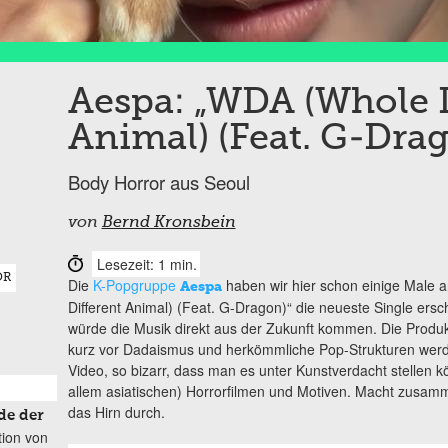
Aespa: „WDA (Whole D
Animal) (Feat. G-Dra
Body Horror aus Seoul
von
Bernd Kronsbein
Lesezeit: 1 min.
OR
Die
K-Popgruppe
haben wir hier schon einige Male an
Aespa
Different Animal) (Feat. G-Dragon)“ die neueste Single ersch
würde die Musik direkt aus der Zukunft kommen. Die Produkti
kurz vor Dadaismus und herkömmliche Pop-Strukturen werden 
Video, so bizarr, dass man es unter Kunstverdacht stellen k
allem asiatischen) Horrorfilmen und Motiven. Macht zusam
das Hirn durch.
de der
tion von