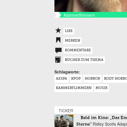
Kammerflimmern
LIKE
MERKEN
KOMMENTARE
BÜCHER ZUM THEMA
Schlagworte:
AESPA
KPOP
HORROR
BODY HORR
KAMMERFLIMMERN
MUSIK
TICKER
Bald im Kino: „Das En
Ridley Scotts Adap
Sterne“