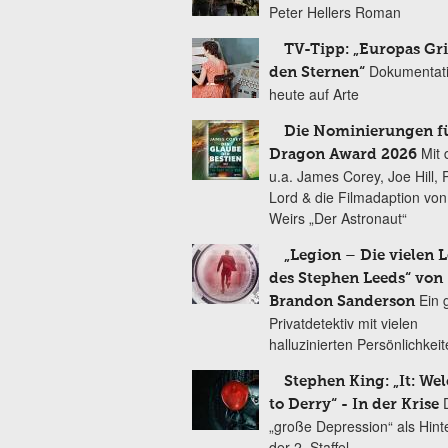
Peter Hellers Roman
TV-Tipp: „Europas Gri
Dokumentat
den Sternen“
heute auf Arte
Die Nominierungen f
Mit 
Dragon Award 2026
u.a. James Corey, Joe Hill, 
Lord & die Filmadaption vo
Weirs „Der Astronaut“
„Legion – Die vielen 
des Stephen Leeds“ von
Ein 
Brandon Sanderson
Privatdetektiv mit vielen
halluzinierten Persönlichkei
Stephen King: „It: We
to Derry“ - In der Krise
„große Depression“ als Hint
der 2. Staffel