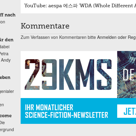
YouTube: aespa 에스파 'WDA (Whole Different 
ff nach
ion
Kommentare
Zum Verfassen von Kommentaren bitte
Anmelden oder Regis
ür den
dabei
Petra
n Andy
Leben
genialer
ten
lcome
Die
ergrund