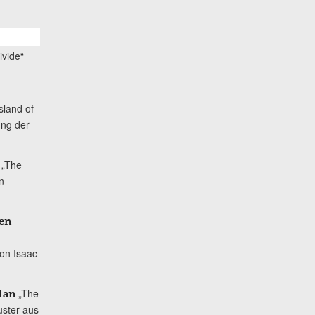
ivide“
Island of
ung der
„The
n
en
von Isaac
„The
Han
uster aus