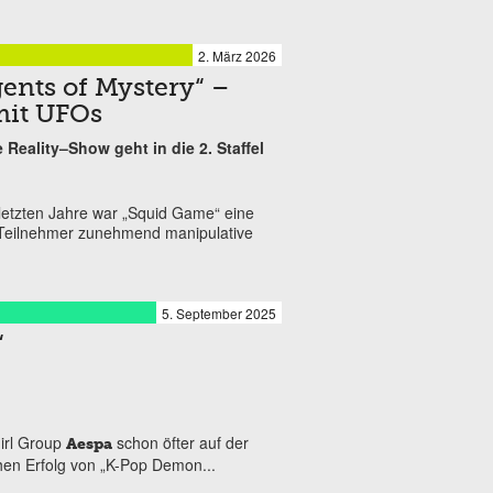
2. März 2026
ents of Mystery“ –
it UFOs
Reality–Show geht in die 2. Staffel
 letzten Jahre war „Squid Game“ eine
er Teilnehmer zunehmend manipulative
5. September 2025
“
irl Group
schon öfter auf der
Aespa
hen Erfolg von „K-Pop Demon...