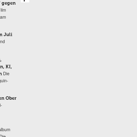
f gegen
Film
r am
 Juli
und
,
, KI,
Die
n
uin-
en Ober
i-
Album
„Die