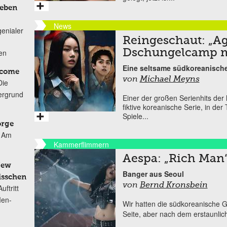
Leben
News
genialer
Reingeschaut: „Ag
Dschungelcamp m
ten
Eine seltsame südkoreanische 
lcome
von
Michael Meyns
Die
ergrund
Einer der großen Serienhits der
fiktive koreanische Serie, in d
Spiele...
orge
Am
Kammerflimmern
Aespa: „Rich Man
New
Banger aus Seoul
isschen
von
Bernd Kronsbein
ftritt
Men-
Wir hatten die südkoreanische G
Seite, aber nach dem erstaunlic