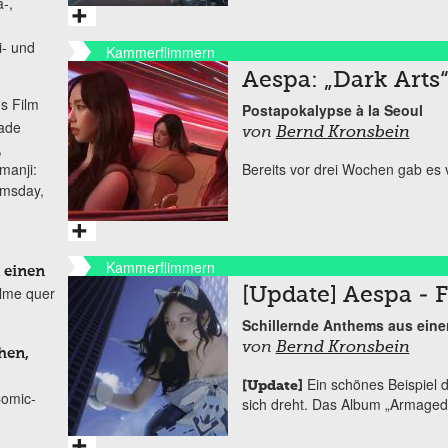
-,
i- und
Kammerflimmern
Aespa: „Dark Arts
s Film
Postapokalypse à la Seoul
lade
von
Bernd Kronsbein
,
manji:
Bereits vor drei Wochen gab es
omsday,
Kammerflimmern
 einen
ilme quer
[Update] Aespa - 
Schillernde Anthems aus eine
von
Bernd Kronsbein
hen,
Ein schönes Beispiel d
[Update]
Comic-
sich dreht. Das Album „Armagedd