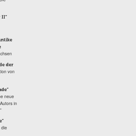
 II“
antike
e
achsen
de der
tion von
ade“
ne neue
Autors in
“
e“
 die