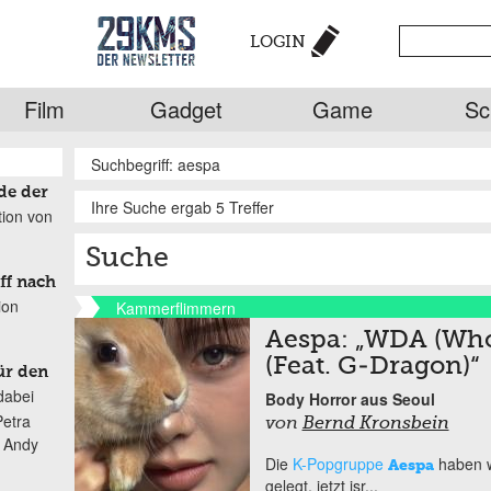
LOGIN
Film
Gadget
Game
Sc
Suchbegriff: aespa
de der
Ihre Suche ergab 5 Treffer
tion von
Suche
ff nach
ion
Kammerflimmern
Aespa: „WDA (Who
(Feat. G-Dragon)“
ür den
dabei
Body Horror aus Seoul
Petra
von
Bernd Kronsbein
n Andy
Die
K-Popgruppe
haben w
Aespa
gelegt, jetzt isr...