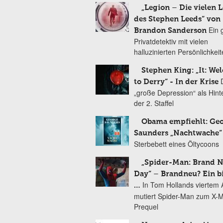
„Legion – Die vielen 
des Stephen Leeds“ von
Ein 
Brandon Sanderson
Privatdetektiv mit vielen
halluzinierten Persönlichkei
Stephen King: „It: We
to Derry“ - In der Krise
„große Depression“ als Hint
der 2. Staffel
Obama empfiehlt: Ge
Saunders „Nachtwache“
Sterbebett eines Öltycoons
„Spider-Man: Brand 
Day“ – Brandneu? Ein b
In Tom Hollands viertem Au
…
mutiert Spider-Man zum X-
Prequel