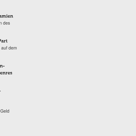
Damien
n des
Part
 auf dem
n-
Genres
-
 Geld