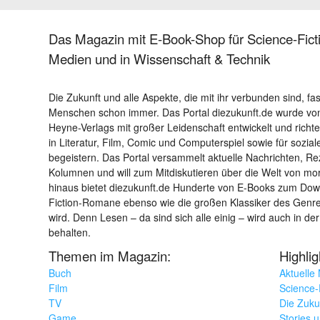
Das Magazin mit E-Book-Shop für Science-Ficti
Medien und in Wissenschaft & Technik
Die Zukunft und alle Aspekte, die mit ihr verbunden sind, fa
Menschen schon immer. Das Portal diezukunft.de wurde von
Heyne-Verlags mit großer Leidenschaft entwickelt und richtet 
in Literatur, Film, Comic und Computerspiel sowie für sozia
begeistern. Das Portal versammelt aktuelle Nachrichten, R
Kolumnen und will zum Mitdiskutieren über die Welt von m
hinaus bietet diezukunft.de Hunderte von E-Books zum Down
Fiction-Romane ebenso wie die großen Klassiker des Genres 
wird. Denn Lesen – da sind sich alle einig – wird auch in der
behalten.
Themen im Magazin:
Highli
Buch
Aktuelle
Film
Science-F
TV
Die Zuku
Game
Stories 