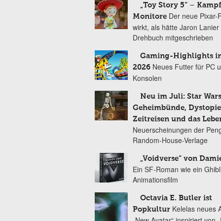
„Toy Story 5“ – Kamp
Der neue Pixar-
Monitore
wirkt, als hätte Jaron Lanie
Drehbuch mitgeschrieben
Gaming-Highlights im
Neues Futter für PC 
2026
Konsolen
Neu im Juli: Star Wars
Geheimbünde, Dystopien
Zeitreisen und das Lebe
Neuerscheinungen der Peng
Random-House-Verlage
„Voidverse“ von Dami
Ein SF-Roman wie ein Ghibl
Animationsfilm
Octavia E. Butler ist
Kelelas neues 
Popkultur
„New Avatar“ inspiriert von 