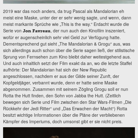
2019 war das noch anders, da trug Pascal als Mandalorian eh
meist eine Maske, unter der er sehr wenig sagte, und wenn, dann
meist markante Sprüche wie „This is the way.“ Erdacht wurde die
Serie von
, der nun auch den Kinofilm inszeniert,
Jon Favreau
wofür er augenscheinlich sehr viel Geld zur Verfügung hatte.
Dementsprechend gut sieht „The Mandalorian & Grogu“ aus, was
sich allerdings auch schon über die Serie sagen ließ, der stilistische
Sprung von Fernsehen zum Kino bleibt daher weitestgehend aus.
Und auch inhaltlich setzt der Film exakt da an, wo die letzte Staffel
aufhörte: Der Mandalorian hat sich der New Republic
angeschlossen, nachdem er aus der Gilde seiner Zunft, der
Kopfgeldjäger, verbannt wurde, denn er hatte seine Maske
abgenommen. Zusammen mit seinem Zögling Grogu soll er nun
Rotta the Hutt finden, den Sohn von Jabba the Hutt. (Zeitlich
bewegen sich Serie und Film zwischen den Star Wars-Filmen „Die
Rückkehr der Jedi Ritter“ und „Das Erwachen der Macht“) Rotta
besitzt wichtige Informationen über die Pläne der verbliebenen
Kämpfer des Imperiums, doch umsonst gibt er sie nicht preis.