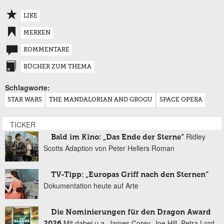
LIKE
MERKEN
KOMMENTARE
BÜCHER ZUM THEMA
Schlagworte:
STAR WARS
THE MANDALORIAN AND GROGU
SPACE OPERA
TICKER
Ridley
Bald im Kino: „Das Ende der Sterne“
Scotts Adaption von Peter Hellers Roman
TV-Tipp: „Europas Griff nach den Sternen“
Dokumentation heute auf Arte
Die Nominierungen für den Dragon Award
Mit dabei u.a. James Corey, Joe Hill, Petra Lord
2026