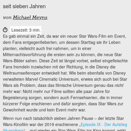
seit sieben Jahren
von
Michael Meyns
Lesezeit: 3 min.
Es gab einmal ein Zeit, da war ein neuer Star Wars-Film ein Event,
dem Fans entgegenfieberten, um dessen Starttag sie ihr Leben
planten, vielleicht auch frei nahmen, um in einer
Mitternachtsvorführung die ersten sein zu können, die neue Star
Wars-Bilder sahen. Diese Zeit ist längst vorbei, selbst eingefleischte
Fans fremdeln inzwischen mit der Richtung, in die Disney die
Weltraumseifenoper entwickelt hat. Wie beim ebenfalls von Disney
verwalteten Marvel Cinematic Universum, erwies sich auch bei Star
Wars als Problem, dass das filmische Universum genau das
nicht
mehr war: Nicht mehr nur Filme sollten alle paar Jahre für
Begeisterung sorgen, sondern auch Fernsehserien, die in immer
kürzerer Folge erschienen und dafür sorgten, dass Star Wars zur
Gewohnheit wurde und kein Event mehr war.
Wenn nun nach tatsächlich sieben Jahren Pause – der letzte Star
Wars-Kinofilm war der 2019 erschienene „
Episode IX - Der Aufstieg
Skywalkers
“ – mal wieder ein Star Wars-Film ins Kino kommt, wirkt