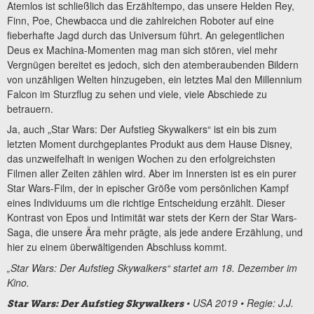
Atemlos ist schließlich das Erzähltempo, das unsere Helden Rey,
Finn, Poe, Chewbacca und die zahlreichen Roboter auf eine
fieberhafte Jagd durch das Universum führt. An gelegentlichen
Deus ex Machina-Momenten mag man sich stören, viel mehr
Vergnügen bereitet es jedoch, sich den atemberaubenden Bildern
von unzähligen Welten hinzugeben, ein letztes Mal den Millennium
Falcon im Sturzflug zu sehen und viele, viele Abschiede zu
betrauern.
Ja, auch „Star Wars: Der Aufstieg Skywalkers“ ist ein bis zum
letzten Moment durchgeplantes Produkt aus dem Hause Disney,
das unzweifelhaft in wenigen Wochen zu den erfolgreichsten
Filmen aller Zeiten zählen wird. Aber im Innersten ist es ein purer
Star Wars-Film, der in epischer Größe vom persönlichen Kampf
eines Individuums um die richtige Entscheidung erzählt. Dieser
Kontrast von Epos und Intimität war stets der Kern der Star Wars-
Saga, die unsere Ära mehr prägte, als jede andere Erzählung, und
hier zu einem überwältigenden Abschluss kommt.
„Star Wars: Der Aufstieg Skywalkers“ startet am 18. Dezember im
Kino.
• USA 2019 • Regie: J.J.
Star Wars: Der Aufstieg Skywalkers