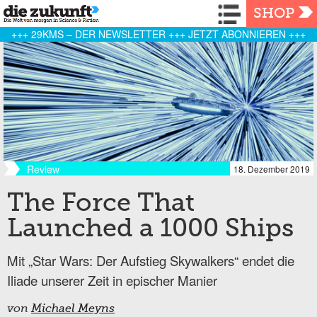
Navigation
SHOP
+++ 29KMS – DER NEWSLETTER +++ JETZT ABONNIEREN +++
Review
18. Dezember 2019
The Force That
Launched a 1000 Ships
Mit „Star Wars: Der Aufstieg Skywalkers“ endet die
Iliade unserer Zeit in epischer Manier
von
Michael Meyns