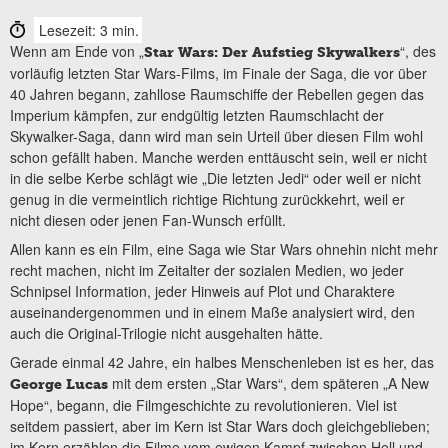
Lesezeit: 3 min.
Wenn am Ende von „
“, des
Star Wars: Der Aufstieg Skywalkers
vorläufig letzten Star Wars-Films, im Finale der Saga, die vor über
40 Jahren begann, zahllose Raumschiffe der Rebellen gegen das
Imperium kämpfen, zur endgültig letzten Raumschlacht der
Skywalker-Saga, dann wird man sein Urteil über diesen Film wohl
schon gefällt haben. Manche werden enttäuscht sein, weil er nicht
in die selbe Kerbe schlägt wie „Die letzten Jedi“ oder weil er nicht
genug in die vermeintlich richtige Richtung zurückkehrt, weil er
nicht diesen oder jenen Fan-Wunsch erfüllt.
Allen kann es ein Film, eine Saga wie Star Wars ohnehin nicht mehr
recht machen, nicht im Zeitalter der sozialen Medien, wo jeder
Schnipsel Information, jeder Hinweis auf Plot und Charaktere
auseinandergenommen und in einem Maße analysiert wird, den
auch die Original-Trilogie nicht ausgehalten hätte.
Gerade einmal 42 Jahre, ein halbes Menschenleben ist es her, das
mit dem ersten „Star Wars“, dem späteren „A New
George Lucas
Hope“, begann, die Filmgeschichte zu revolutionieren. Viel ist
seitdem passiert, aber im Kern ist Star Wars doch gleichgeblieben;
im Kern erzählen die Filme vom ewigen Kampf zwischen Hell und