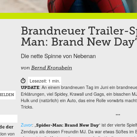
Brandneuer Trailer-S
Man: Brand New Day
Die nette Spinne von Nebenan
von
Bernd Kronsbein
Lesezeit: 1 min.
: An einem brandneuen Tag im Juni ein brandneuer
UPDATE
Erklärungen, viel Spidey, Krawall und Gags, ein bisschen MJ
HELDEN
Hulk und (natürlich) ein Auto, das eine Rolle vorwärts macht
Tricks.
***
Zuvor
: „
“ ist der vierte Spi
Spider-Man: Brand New Day
de der
Zendaya als dessen Freundin MJ. Da war etwas Süßes im En
tion von