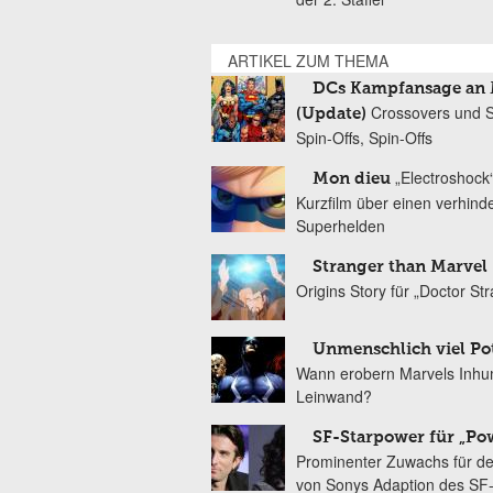
ARTIKEL ZUM THEMA
DCs Kampfansage an 
Crossovers und S
(Update)
Spin-Offs, Spin-Offs
„Electroshock“
Mon dieu
Kurzfilm über einen verhind
Superhelden
Stranger than Marvel
Origins Story für „Doctor St
Unmenschlich viel Pot
Wann erobern Marvels Inhu
Leinwand?
SF-Starpower für „Po
Prominenter Zuwachs für d
von Sonys Adaption des SF