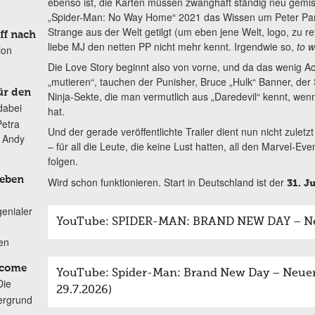
ebenso ist, die Karten müssen zwanghaft ständig neu gemi
„Spider-Man: No Way Home“ 2021 das Wissen um Peter Par
Strange aus der Welt getilgt (um eben jene Welt, logo, zu re
ff nach
liebe MJ den netten PP nicht mehr kennt. Irgendwie so,
to 
ion
Die Love Story beginnt also von vorne, und da das wenig Ac
„mutieren“, tauchen der Punisher, Bruce „Hulk“ Banner, der
ür den
Ninja-Sekte, die man vermutlich aus „Daredevil“ kennt, we
dabei
hat.
Petra
Und der gerade veröffentlichte Trailer dient nun nicht zuletz
n Andy
– für all die Leute, die keine Lust hatten, all den Marvel-Ev
folgen.
Leben
Wird schon funktionieren. Start in Deutschland ist der
31. Ju
genialer
YouTube: SPIDER-MAN: BRAND NEW DAY – New
ten
lcome
YouTube: Spider-Man: Brand New Day – Neuer 
Die
29.7.2026)
ergrund