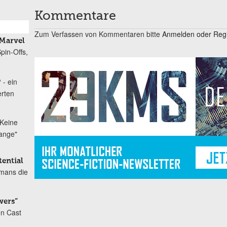
Kommentare
Zum Verfassen von Kommentaren bitte
Anmelden oder Regis
Marvel
pin-Offs,
 - ein
erten
Keine
range"
ential
mans die
wers“
en Cast
-