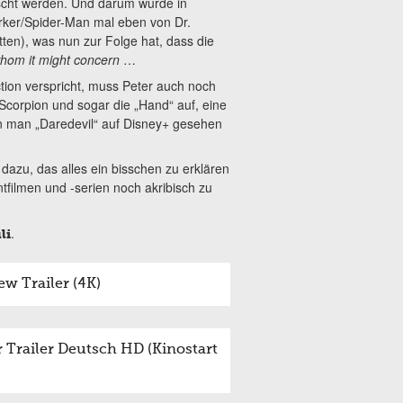
scht werden. Und darum wurde in
ker/Spider-Man mal eben von Dr.
tten), was nun zur Folge hat, dass die
whom it might concern
…
tion verspricht, muss Peter auch noch
 Scorpion und sogar die „Hand“ auf, eine
nn man „Daredevil“ auf Disney+ gesehen
t dazu, das alles ein bisschen zu erklären
entfilmen und -serien noch akribisch zu
.
li
 Trailer (4K)
Trailer Deutsch HD (Kinostart