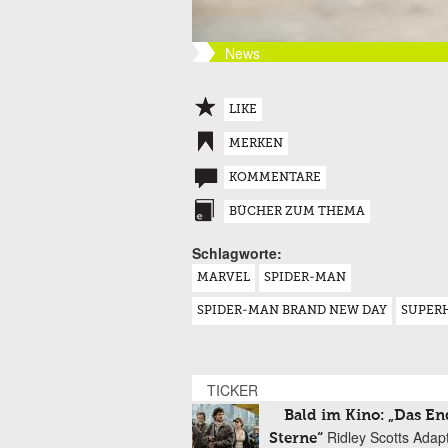
News
LIKE
MERKEN
KOMMENTARE
BÜCHER ZUM THEMA
Schlagworte:
MARVEL
SPIDER-MAN
SPIDER-MAN BRAND NEW DAY
SUPER
TICKER
Bald im Kino: „Das En
Ridley Scotts Adap
Sterne“