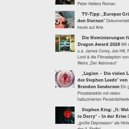
Peter Hellers Roman
TV-Tipp: „Europas Gri
Dokumentat
den Sternen“
heute auf Arte
Die Nominierungen f
Mit 
Dragon Award 2026
u.a. James Corey, Joe Hill, 
Lord & die Filmadaption vo
Weirs „Der Astronaut“
„Legion – Die vielen 
des Stephen Leeds“ von
Ein 
Brandon Sanderson
Privatdetektiv mit vielen
halluzinierten Persönlichkei
Stephen King: „It: We
to Derry“ - In der Krise
„große Depression“ als Hint
der 2. Staffel