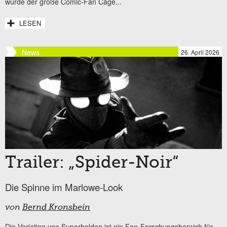
wurde der große Comic-Fan Cage...
LESEN
News
26. April 2026
Trailer: „Spider-Noir“
Die Spinne im Marlowe-Look
von
Bernd Kronsbein
Die Variation von Superhelden ist ein Fan-Forschungsbereich für