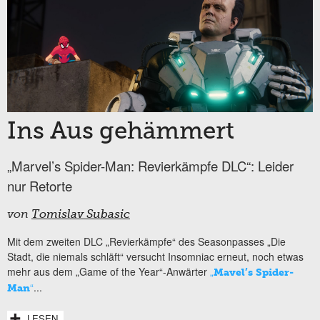
Ins Aus gehämmert
„Marvel’s Spider-Man: Revierkämpfe DLC“: Leider
nur Retorte
von
Tomislav Subasic
Mit dem zweiten DLC „Revierkämpfe“ des Seasonpasses „Die
Stadt, die niemals schläft“ versucht Insomniac erneut, noch etwas
mehr aus dem „Game of the Year“-Anwärter
„
Mavel’s Spider-
“
...
Man
LESEN