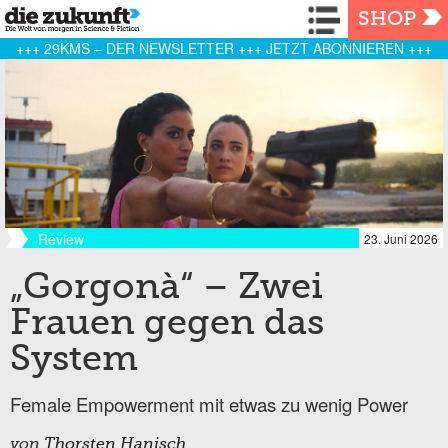
Navigation
SHOP
+++ 29KMS – DER NEWSLETTER +++ JETZT ABONNIEREN +++
Review
23. Juni 2026
„Gorgonà“ – Zwei
Frauen gegen das
System
Female Empowerment mit etwas zu wenig Power
von
Thorsten Hanisch