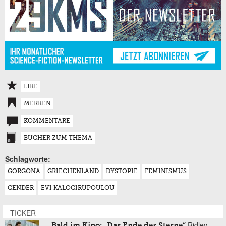
LIKE
MERKEN
KOMMENTARE
BÜCHER ZUM THEMA
Schlagworte:
GORGONA
GRIECHENLAND
DYSTOPIE
FEMINISMUS
GENDER
EVI KALOGIRUPOULOU
TICKER
Ridley
Bald im Kino: „Das Ende der Sterne“