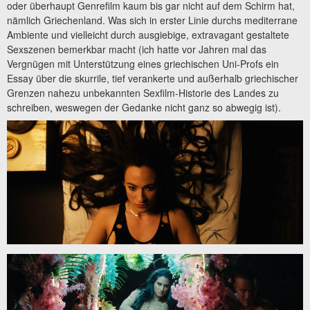
oder überhaupt Genrefilm kaum bis gar nicht auf dem Schirm hat,
nämlich Griechenland. Was sich in erster Linie durchs mediterrane
Ambiente und vielleicht durch ausgiebige, extravagant gestaltete
Sexszenen bemerkbar macht (ich hatte vor Jahren mal das
Vergnügen mit Unterstützung eines griechischen Uni-Profs ein
Essay über die skurrile, tief verankerte und außerhalb griechischer
Grenzen nahezu unbekannten Sexfilm-Historie des Landes zu
schreiben, weswegen der Gedanke nicht ganz so abwegig ist).