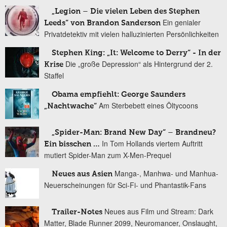
„Legion – Die vielen Leben des Stephen
Ein genialer
Leeds“ von Brandon Sanderson
Privatdetektiv mit vielen halluzinierten Persönlichkeiten
Stephen King: „It: Welcome to Derry“ - In der
Die „große Depression“ als Hintergrund der 2.
Krise
Staffel
Obama empfiehlt: George Saunders
Am Sterbebett eines Öltycoons
„Nachtwache“
„Spider-Man: Brand New Day“ – Brandneu?
In Tom Hollands viertem Auftritt
Ein bisschen …
mutiert Spider-Man zum X-Men-Prequel
Manga-, Manhwa- und Manhua-
Neues aus Asien
Neuerscheinungen für Sci-Fi- und Phantastik-Fans
Neues aus Film und Stream: Dark
Trailer-Notes
Matter, Blade Runner 2099, Neuromancer, Onslaught,