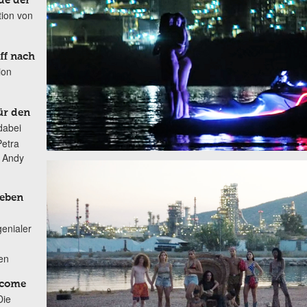
de der
tion von
ff nach
ion
ür den
dabei
Petra
n Andy
Leben
genialer
ten
lcome
Die