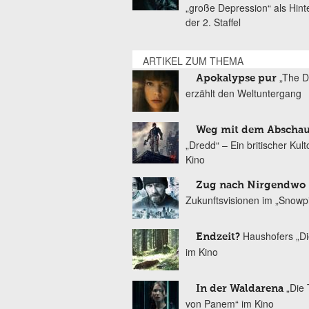
„große Depression“ als Hint
der 2. Staffel
ARTIKEL ZUM THEMA
„The D
Apokalypse pur
erzählt den Weltuntergang
Weg mit dem Abscha
„Dredd“ – Ein britischer Kul
Kino
Zug nach Nirgendwo
Zukunftsvisionen im „Snowp
Haushofers „D
Endzeit?
im Kino
„Die 
In der Waldarena
von Panem“ im Kino