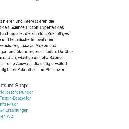
szinieren und interessieren die
 den Science-Fiction-Experten des
sich an alle, die sich für „Zukünftiges“
le und technische Innovationen
ezensionen, Essays, Videos und
orgen und übermorgen einladen. Darüber
load an, wichtige aktuelle Science-
– eine Auswahl, die stetig erweitert
 digitalen Zukunft seinen Stellenwert
ghts im Shop:
 Neuerscheinungen
iction-Bestseller
nftsedition
und Erzählungen
oren A-Z