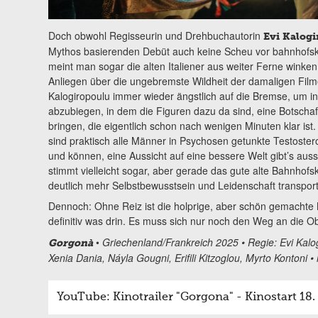
Doch obwohl Regisseurin und Drehbuchautorin
Evi Kalog
Mythos basierenden Debüt auch keine Scheu vor bahnhofskin
meint man sogar die alten Italiener aus weiter Ferne winken z
Anliegen über die ungebremste Wildheit der damaligen Filme 
Kalogiropoulu immer wieder ängstlich auf die Bremse, um in
abzubiegen, in dem die Figuren dazu da sind, eine Botscha
bringen, die eigentlich schon nach wenigen Minuten klar ist
sind praktisch alle Männer in Psychosen getunkte Testoste
und können, eine Aussicht auf eine bessere Welt gibt’s auss
stimmt vielleicht sogar, aber gerade das gute alte Bahnhofsk
deutlich mehr Selbstbewusstsein und Leidenschaft transporti
Dennoch: Ohne Reiz ist die holprige, aber schön gemachte M
definitiv was drin. Es muss sich nur noch den Weg an die O
•
Griechenland/Frankreich 2025 • Regie: Evi Kalogi
Gorgonà
Xenia Dania, Náyla Gougni, Erifili Kitzoglou, Myrto Kontoni 
YouTube: Kinotrailer "Gorgona" - Kinostart 18.