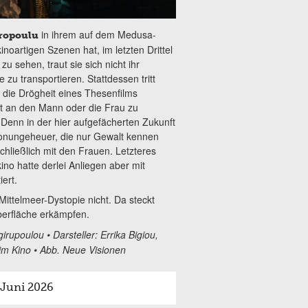
in ihrem auf dem Medusa-
iropoulu
oartigen Szenen hat, im letzten Drittel
u sehen, traut sie sich nicht ihr
zu transportieren. Stattdessen tritt
 die Drögheit eines Thesenfilms
ft an den Mann oder die Frau zu
. Denn in der hier aufgefächerten Zukunft
ronungeheuer, die nur Gewalt kennen
chließlich mit den Frauen. Letzteres
ino hatte derlei Anliegen aber mit
ert.
ittelmeer-Dystopie nicht. Da steckt
berfläche erkämpfen.
rupoulou • Darsteller: Errika Bigiou,
• im Kino • Abb. Neue Visionen
 Juni 2026