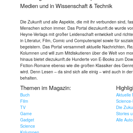
Medien und in Wissenschaft & Technik
Die Zukunft und alle Aspekte, die mit ihr verbunden sind, fa
Menschen schon immer. Das Portal diezukunft.de wurde von
Heyne-Verlags mit großer Leidenschaft entwickelt und richtet 
in Literatur, Film, Comic und Computerspiel sowie für sozia
begeistern. Das Portal versammelt aktuelle Nachrichten, R
Kolumnen und will zum Mitdiskutieren über die Welt von m
hinaus bietet diezukunft.de Hunderte von E-Books zum Down
Fiction-Romane ebenso wie die großen Klassiker des Genres 
wird. Denn Lesen – da sind sich alle einig – wird auch in der
behalten.
Themen im Magazin:
Highli
Buch
Aktuelle
Film
Science-F
TV
Die Zuku
Game
Stories 
Gadget
Alle Aut
Science
Kolumnen