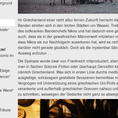
ergrund
Im Griechenland einer nicht allzu fernen Zukunft herrscht
Banden streiten sich in den letzten Städten um Wasser, Trei
ivide“
des todkranken Bandenchefs Nikos und hat dadurch eine gew
auch, dass sie in der gewaltreichen Männerwelt mitziehen 
dass Nikos sie zur Nachfolgerin auserkoren hat, wird es nich
darüber nicht gerade glücklich. Doch als die mysteriöse Säng
um!
Ausweg aufzutun …
tcomic im
Die Dystopie wurde zwar von Frankreich mitproduziert, sta
man in Sachen Science-Fiction oder überhaupt Genrefilm ka
Eisige
nämlich Griechenland. Was sich in erster Linie durchs medit
iercer“
ausgiebige, extravagant gestaltete Sexszenen bemerkbar ma
Vergnügen mit Unterstützung eines griechischen Uni-Profs ein
verankerte und außerhalb griechischer Grenzen nahezu unb
ie Wand“
zu schreiben, weswegen der Gedanke nicht ganz so abwegig
Tribute