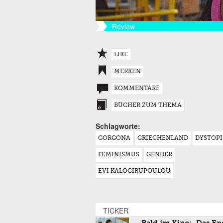
Review
LIKE
MERKEN
KOMMENTARE
BÜCHER ZUM THEMA
Schlagworte:
GORGONA
GRIECHENLAND
DYSTOPI
FEMINISMUS
GENDER
EVI KALOGIRUPOULOU
TICKER