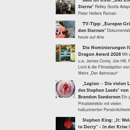
Bald im Kino: „Das En
Ridley Scotts Adap
Sterne“
Peter Hellers Roman
TV-Tipp: „Europas Gri
Dokumentat
den Sternen“
heute auf Arte
Die Nominierungen f
Mit 
Dragon Award 2026
u.a. James Corey, Joe Hill, 
Lord & die Filmadaption vo
Weirs „Der Astronaut“
„Legion – Die vielen 
des Stephen Leeds“ von
Ein 
Brandon Sanderson
Privatdetektiv mit vielen
halluzinierten Persönlichkei
Stephen King: „It: We
to Derry“ - In der Krise