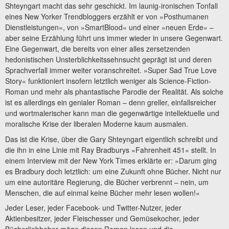
Shteyngart macht das sehr geschickt. Im launig-ironischen Tonfall
eines New Yorker Trendbloggers erzählt er von »Posthumanen
Dienstleistungen«, von »SmartBlood« und einer »neuen Erde« –
aber seine Erzählung führt uns immer wieder in unsere Gegenwart.
Eine Gegenwart, die bereits von einer alles zersetzenden
hedonistischen Unsterblichkeitssehnsucht geprägt ist und deren
Sprachverfall immer weiter voranschreitet. »Super Sad True Love
Story« funktioniert insofern letztlich weniger als Science-Fiction-
Roman und mehr als phantastische Parodie der Realität. Als solche
ist es allerdings ein genialer Roman – denn greller, einfallsreicher
und wortmalerischer kann man die gegenwärtige intel­lektuelle und
moralische Krise der liberalen Moderne kaum ausmalen.
Das ist die Krise, über die Gary Shteyngart eigentlich schreibt und
die ihn in eine Linie mit Ray Bradburys »Fahrenheit 451« stellt. In
einem Interview mit der New York Times erklärte er: »Darum ging
es Bradbury doch letztlich: um eine Zukunft ohne Bücher. Nicht nur
um eine autoritäre Regierung, die Bücher verbrennt – nein, um
Menschen, die auf einmal keine Bücher mehr lesen wollen!«
Jeder Leser, jeder Facebook- und Twitter-Nutzer, jeder
Aktienbesitzer, jeder Fleischesser und Gemüsekocher, jeder
Bücherliebhaber möge diesen Roman lesen und die