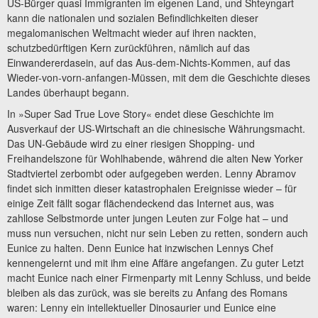
US-Bürger quasi Immigranten im eigenen Land, und Shteyngart
kann die nationalen und sozialen Befindlichkeiten dieser
megalomanischen Weltmacht wieder auf ihren nackten,
schutzbedürftigen Kern zurückführen, nämlich auf das
Einwandererdasein, auf das Aus-dem-Nichts-Kommen, auf das
Wieder-von-vorn-anfangen-Müssen, mit dem die Geschichte dieses
Landes überhaupt begann.
In »Super Sad True Love Story« endet diese Geschichte im
Ausverkauf der US-Wirtschaft an die chinesische Währungsmacht.
Das UN-Gebäude wird zu einer riesigen Shopping- und
Freihandelszone für Wohlhabende, während die alten New Yorker
Stadtviertel zerbombt oder aufgegeben werden. Lenny Abramov
findet sich inmitten dieser katastrophalen Ereignisse wieder – für
einige Zeit fällt sogar flächendeckend das Internet aus, was
zahllose Selbstmorde unter jungen Leuten zur Folge hat – und
muss nun versuchen, nicht nur sein Leben zu retten, sondern auch
Eunice zu halten. Denn Eunice hat inzwischen Lennys Chef
kennengelernt und mit ihm eine Affäre angefangen. Zu guter Letzt
macht Eunice nach einer Firmenparty mit Lenny Schluss, und beide
bleiben als das zurück, was sie bereits zu Anfang des Romans
waren: Lenny ein intellektueller Dinosaurier und Eunice eine