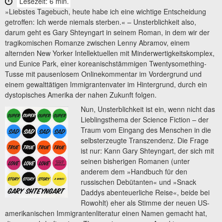
Lesezeit: 6 min.
»Liebstes Tagebuch, heute habe ich eine wichtige Entscheidung
getroffen: Ich werde niemals sterben.« – Unsterblichkeit also,
darum geht es Gary Shteyngart in seinem Roman, in dem wir der
tragikomischen Romanze zwischen Lenny Abramov, einem
alternden New Yorker Intellektuellen mit Minderwertigkeitskomplex,
und Eunice Park, einer koreanischstämmigen Twentysomething-
Tusse mit pausenlosem Online­kommentar im Vordergrund und
einem gewalttätigen Immigrantenvater im Hintergrund, durch ein
dystopisches Amerika der nahen Zukunft folgen.
Nun, Unsterblichkeit ist ein, wenn nicht das
Lieblingsthema der Science Fiction – der
Traum vom Eingang des Menschen in die
selbsterzeugte Transzendenz. Die Frage
ist nur: Kann Gary Shteyngart, der sich mit
seinen bisherigen Romanen (unter
anderem dem »Handbuch für den
russischen Debütanten« und »Snack
Daddys abenteuerliche Reise«, beide bei
Rowohlt) eher als Stimme der neuen US-
amerikanischen Immigrantenliteratur einen Namen gemacht hat,