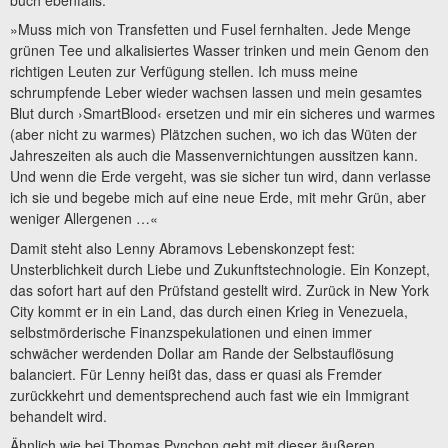
buch ebenfalls:
»Muss mich von Transfetten und Fusel fernhalten. Jede Menge
grünen Tee und alkalisiertes Wasser trinken und mein Genom den
richtigen Leuten zur Verfügung stellen. Ich muss meine
schrumpfende Leber wieder wachsen lassen und mein gesamtes
Blut durch ›SmartBlood‹ ersetzen und mir ein sicheres und warmes
(aber nicht zu warmes) Plätzchen suchen, wo ich das Wüten der
Jahreszeiten als auch die Massenvernichtungen aussitzen kann.
Und wenn die Erde vergeht, was sie sicher tun wird, dann verlasse
ich sie und begebe mich auf eine neue Erde, mit mehr Grün, aber
weniger Allergenen …«
Damit steht also Lenny Abramovs Lebenskonzept fest:
Unsterblichkeit durch Liebe und Zukunftstechnologie. Ein Konzept,
das sofort hart auf den Prüfstand gestellt wird. Zurück in New York
City kommt er in ein Land, das durch einen Krieg in Venezuela,
selbstmörderische Finanzspekulationen und einen immer
schwächer werdenden Dollar am Rande der Selbstauflösung
balanciert. Für Lenny heißt das, dass er quasi als Fremder
zurückkehrt und dementsprechend auch fast wie ein Immigrant
behandelt wird.
Ähnlich wie bei Thomas Pynchon geht mit dieser äußeren