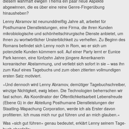
diesem wahrhaft ewigen Thema ein paar neue Aspekte
abgewinnen, die es über eine reine Genre-Fingerübung
hinausheben?
Lenny Abramov ist neununddreißig Jahre alt, arbeitet für
Posthumane Dienstleistungen, eine Firma, die ihren Kunden
mikrobiologische und schönheitschirurgische Dienste anbietet, um
ihnen zu wortwörtlicher Unsterblichkeit zu verhelfen. Zu Beginn des
Romans befindet sich Lenny noch in Rom, wo er sich um
potenzielle Kunden kümmern soll. Auf einer Party lernt er Eunice
Park kennen, eine fünfzehn Jahre jüngere Amerikanerin
koreanischer Abstammung, und verliebt sich sofort in sie – was ihn
zum Kauf eines Tagebuchs und zum oben zitierten vollmundigen
ersten Satz motiviert.
»Und dennoch wird Lenny Abramov, demütiger Tagebuchschreiber,
winzige Nichtigkeit, ewig leben. Die Technologien beherrschen wir
fast schon. Als Koordinator der Öffentlichkeitsarbeit Lebensfreude
(Ebene G) in der Abteilung Posthumane Dienstleistungen der
Staatling-Wapachung Corporation, werde ich als Erster davon
profitieren. Ich muss mich nur gut führen und an mich glauben.«
Was »sich gut führen« genau bedeutet, erklärt Lenny seinem Tage­