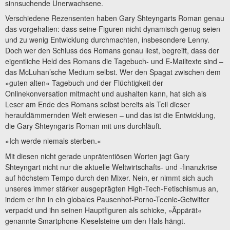
sinnsuchende Unerwachsene.
Verschiedene Rezensenten haben Gary Shteyngarts Roman genau
das vorgehalten: dass seine Figuren nicht dynamisch genug seien
und zu wenig Entwicklung durchmachten, insbesondere Lenny.
Doch wer den Schluss des Romans genau liest, begreift, dass der
eigentliche Held des Romans die Tagebuch- und E-Mailtexte sind –
das McLuhan’sche Medium selbst. Wer den Spagat zwischen dem
»guten alten« Tagebuch und der Flüchtigkeit der
Onlinekonversation mitmacht und aushalten kann, hat sich als
Leser am Ende des Romans selbst bereits als Teil dieser
heraufdämmernden Welt erwiesen – und das ist die Entwicklung,
die Gary Shteyngarts Roman mit uns durchläuft.
»Ich werde niemals sterben.«
Mit diesen nicht gerade unprätentiösen Worten jagt Gary
Shteyngart nicht nur die aktuelle Weltwirtschafts- und -finanzkrise
auf höchstem Tempo durch den Mixer. Nein, er nimmt sich auch
unseres immer stärker ausgeprägten High-Tech-Fetischismus an,
indem er ihn in ein globales Pausenhof-Porno-Teenie-Getwitter
verpackt und ihn seinen Hauptfiguren als schicke, »Äppärät«
genannte Smartphone-Kieselsteine um den Hals hängt.