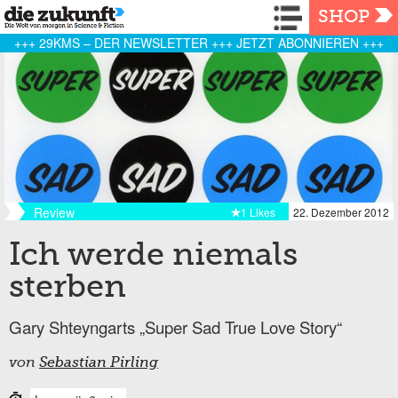
Navigation
SHOP
+++ 29KMS – DER NEWSLETTER +++ JETZT ABONNIEREN +++
Review
1 Likes
22. Dezember 2012
Ich werde niemals
sterben
Gary Shteyngarts „Super Sad True Love Story“
von
Sebastian Pirling