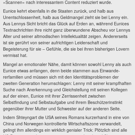
»Scannen« nach interessantem Content reduziert wurde.
Eunice kehrt ebenfalls in die Staaten zurück, und halb aus
Unentschlossenheit, halb aus Geldmangel zieht sie bei Lenny ein.
Aus Lennys Sicht bricht das Glück auf Erden an, während Eunices
Textnachrichten ihre nicht ganz überwundene Abscheu vor Lennys
Alter und seiner altmodischen Intellektualität zeigen. Andererseits
ist sie gerührt von seiner aufrichtigen Leidenschaft und
Begeisterung für sie – Gefühle, die sie bei ihren bisherigen Lovern
vermisst hat.
Mangel an emotionaler Nähe, damit können sowohl Lenny als auch
Eunice etwas anfangen, denn beide stammen aus Einwande­
rerfamilien und müssen sich mit den Identitätsproblemen der
zweiten Generation herumschlagen: Lenny mit seiner krampfhaften
Suche nach Anerkennung und Gleichstellung mit seinen Kollegen
auf der einen, Eunice mit ihrer Zerrissenheit zwischen
Selbstfindung und Selbstaufgabe und ihrem Beschützerinstinkt
gegenüber ihrer Mutter und Schwester auf der anderen Seite.
Indem Shteyngart die USA seines Romans kurzerhand in eine von
China und Norwegen kontrollierte Wirtschaftszone verwandelt,
gelingt ihm allerdings ein wirklich genialer Trick: Plötzlich sind alle