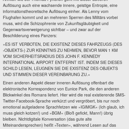
Auflösung auch eine wachsende innere, geistige Entropie, eine
informationstheoretische Auflösung einher. Als Lenny vom
Flughafen kommt und an mehreren Sperren des Militärs vorbei
muss, wird die Schizophrenie von Zukunftsgläubigkeit und
Gegenwartsverweigerung sichtbar – und zwar auf der
Beschilderung eines Panzers:
»ES IST VERBOTEN, DIE EXISTENZ DIESES FAHRZEUGS (DES
›OBJEKTS‹) ZUR KENNTNIS ZU NEHMEN, BEVOR MAN 1 KM
VOM SICHERHEITSRADIUS DES JOHN F. KENNEDY
INTERNATIONAL AIRPORT ENTFERNT IST. INDEM SIE DIESES
SCHILD LESEN, LEUGNEN SIE DIE EXISTENZ DES OBJEKTS
UND STIMMEN DIESER VEREINBARUNG ZU.«
Einen anderen Aspekt dieser inneren Auflösung offenbart die
elektronische Korrespondenz von Eunice Park, die den anderen
Blickwinkel des Romans liefert. Hier wird die real existierende SMS-
Twitter-Facebook-Sprache verkürzt und vergröbert, bis nur noch
emotional aufgeladene Sprachfetzen wie »IGIMGK« (Ich glaub, ich
muss gleich kotzen!) und »BGM« (Bloß gefickt, Mann!) übrig
bleiben. Nichtdigitale Konversation (das gute alte
Miteinandersprechen) heißt »Texten«, während Lesen auf das