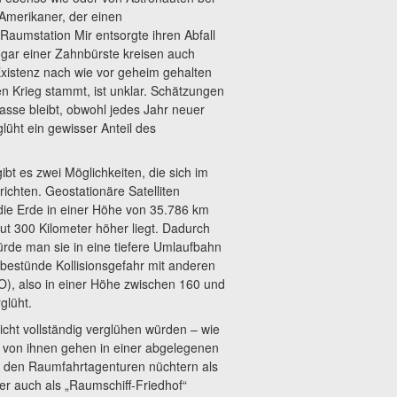
Amerikaner, der einen
aumstation Mir entsorgte ihren Abfall
gar einer Zahnbürste kreisen auch
Existenz nach wie vor geheim gehalten
ten Krieg stammt, ist unklar. Schätzungen
sse bleibt, obwohl jedes Jahr neuer
lüht ein gewisser Anteil des
t es zwei Möglichkeiten, die sich im
ichten. Geostationäre Satelliten
 die Erde in einer Höhe von 35.786 km
ut 300 Kilometer höher liegt. Dadurch
ürde man sie in eine tiefere Umlaufbahn
 bestünde Kollisionsgefahr mit anderen
LEO), also in einer Höhe zwischen 160 und
glüht.
nicht vollständig verglühen würden – wie
 von ihnen gehen in einer abgelegenen
on den Raumfahrtagenturen nüchtern als
er auch als „Raumschiff-Friedhof“