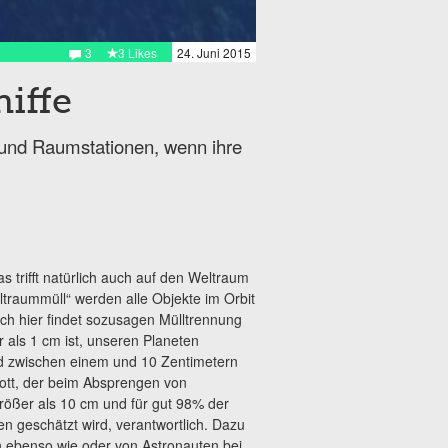
3
3 Likes
24. Juni 2015
iffe
n und Raumstationen, wenn ihre
trifft natürlich auch auf den Weltraum
ltraummüll“ werden alle Objekte im Orbit
ch hier findet sozusagen Mülltrennung
r als 1 cm ist, unseren Planeten
d zwischen einem und 10 Zentimetern
rott, der beim Absprengen von
rößer als 10 cm und für gut 98% der
 geschätzt wird, verantwortlich. Dazu
n ebenso wie oder von Astronauten bei