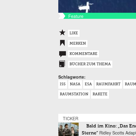
Feature
LIKE
MERKEN
KOMMENTARE
BÜCHER ZUM THEMA
Schlagworte:
ISS
NASA
ESA
RAUMFAHRT
RAUM
RAUMSTATION
RAKETE
TICKER
Bald im Kino: „Das En
Ridley Scotts Adap
Sterne“