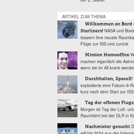
ARTIKEL ZUM THEMA
Willkommen an Bord 
NASA und Boei
Starliners!
teasern ihre neuste Raumka
Flüge zur ISS und zurück
W
Mission Homeoffice
machen eigentlich die Astro
wenn sie im All krank werde
Durchhalten, SpaceX!
explodierte eine Falcon-9-R
kurz nach dem Start zur ISS
Tag der offenen Flug
Morgen ist Tag der Luft- un
Raumfahrt bei der DLR in K
D
Nachmieter gesucht
will bis 2024 aus der Interna