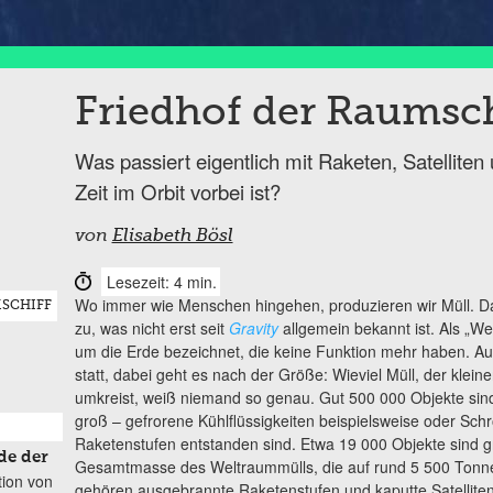
Friedhof der Raumsch
Was passiert eigentlich mit Raketen, Satellite
Zeit im Orbit vorbei ist?
von
Elisabeth Bösl
Lesezeit: 4 min.
Wo immer wie Menschen hingehen, produzieren wir Müll. Das 
SCHIFF
zu, was nicht erst seit
Gravity
allgemein bekannt ist. Als „We
um die Erde bezeichnet, die keine Funktion mehr haben. Au
statt, dabei geht es nach der Größe: Wieviel Müll, der kleine
umkreist, weiß niemand so genau. Gut 500 000 Objekte sin
groß – gefrorene Kühlflüssigkeiten beispielsweise oder Sch
Raketenstufen entstanden sind. Etwa 19 000 Objekte sind g
de der
Gesamtmasse des Weltraummülls, die auf rund 5 500 Tonnen
tion von
gehören ausgebrannte Raketenstufen und kaputte Satellite