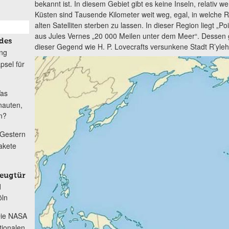
bekannt ist. In diesem Gebiet gibt es keine Inseln, relativ w
Küsten sind Tausende Kilometer weit weg, egal, in welche R
alten Satelliten sterben zu lassen. In dieser Region liegt 
aus Jules Vernes „20 000 Meilen unter dem Meer“. Dessen g
des
dieser Gegend wie H. P. Lovecrafts versunkene Stadt R’yle
ng
psel für
as
nauten,
n?
Gestern
akete
zeugtür
d
öln
ie NASA
tionalen