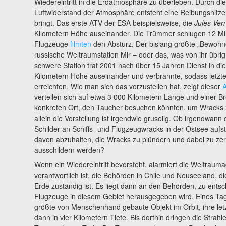
Wiedereintritt in die Erdatmosphäre zu überleben. Durch die
Luftwiderstand der Atmosphäre entsteht eine Reibungshitz
bringt. Das erste ATV der ESA beispielsweise, die
Jules Ver
Kilometern Höhe auseinander. Die Trümmer schlugen 12 Minu
Flugzeuge
filmten
den Absturz. Der bislang größte „Bewohne
russische Weltraumstation Mir – oder das, was von ihr übrig
schwere Station trat 2001 nach über 15 Jahren Dienst in di
Kilometern Höhe auseinander und verbrannte, sodass letzt
erreichten. Wie man sich das vorzustellen hat, zeigt dieser
A
verteilen sich auf etwa 3 000 Kilometern Länge und einer Br
konkreten Ort, den Taucher besuchen könnten, um Wracks zu
allein die Vorstellung ist irgendwie gruselig. Ob irgendwann 
Schilder an Schiffs- und Flugzeugwracks in der Ostsee aufs
davon abzuhalten, die Wracks zu plündern und dabei zu zer
ausschildern werden?
Wenn ein Wiedereintritt bevorsteht, alarmiert die Weltraumag
verantwortlich ist, die Behörden in Chile und Neuseeland, di
Erde zuständig ist. Es liegt dann an den Behörden, zu ents
Flugzeuge in diesem Gebiet herausgegeben wird. Eines Tag
größte von Menschenhand gebaute Objekt im Orbit, ihre letzt
dann in vier Kilometern Tiefe. Bis dorthin dringen die Strah