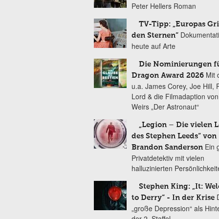
Peter Hellers Roman
TV-Tipp: „Europas Gri
Dokumentat
den Sternen“
heute auf Arte
Die Nominierungen f
Mit 
Dragon Award 2026
u.a. James Corey, Joe Hill, 
Lord & die Filmadaption vo
Weirs „Der Astronaut“
„Legion – Die vielen 
des Stephen Leeds“ von
Ein 
Brandon Sanderson
Privatdetektiv mit vielen
halluzinierten Persönlichkei
Stephen King: „It: We
to Derry“ - In der Krise
„große Depression“ als Hint
der 2. Staffel