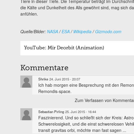
Tiere in dieser Tiefe. Die Temperatur beträgt im Durchschnitt 
die Kälte und Dunkelheit des Alls gewöhnt sind, mag sich da
anfühlen.
Quelle/Bilder:
NASA
/
ESA
/
Wikipedia
/
Gizmodo.com
YouTube: Mir Deorbit (Animation)
Kommentare
Shrike
24. Juni 2015 - 20:07
Ich hab morgen eine Besprechung mit den Remondi
Remondis-space.
Zum Verfassen von Kommentar
Sebastian Pirling
25. Juni 2015 - 16:44
Faszinierend. Und so schließt sich der Kreis: Astr
Schwerelosigkeit, und die einst schwerelosen Vehik
transit gravitas orbi, möchte man fast sagen ...