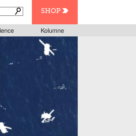
SHOP
ience
Kolumne