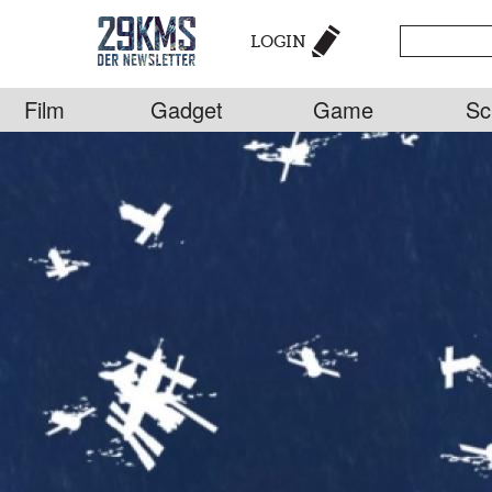
LOGIN
Film
Gadget
Game
Sc