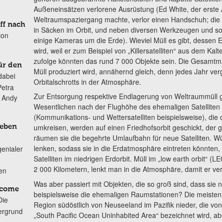
Außeneinsätzen verlorene Ausrüstung (Ed White, der erste 
Weltraumspaziergang machte, verlor einen Handschuh; die R
ff nach
in Säcken im Orbit, und neben diversen Werkzeugen und so
ion
einige Kameras um die Erde). Wieviel Müll es gibt, dessen 
wird, weil er zum Beispiel von „Killersatelliten“ aus dem Kal
zufolge könnten das rund 7 000 Objekte sein. Die Gesamtma
ür den
Müll produziert wird, annähernd gleich, denn jedes Jahr verg
dabei
Orbitalschrotts in der Atmosphäre.
Petra
Zur Entsorgung respektive Endlagerung von Weltraummüll gib
n Andy
Wesentlichen nach der Flughöhe des ehemaligen Satelliten r
(Kommunikations- und Wettersatelliten beispielsweise), die
umkreisen, werden auf einen Friedhofsorbit geschickt, der g
Leben
räumen sie die begehrte Umlaufbahn für neue Satelliten. W
lenken, sodass sie in die Erdatmosphäre eintreten könnten,
genialer
Satelliten im niedrigen Erdorbit. Müll im „low earth orbit“ (
2 000 Kilometern, lenkt man in die Atmosphäre, damit er ver
ten
Was aber passiert mit Objekten, die so groß sind, dass sie 
lcome
beispielsweise die ehemaligen Raumstationen? Die meisten
Die
Region südöstlich von Neuseeland im Pazifik nieder, die v
ergrund
„South Pacific Ocean Uninhabited Area“ bezeichnet wird, ab