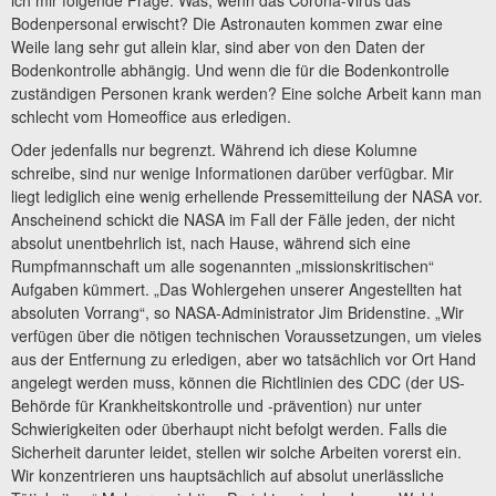
ich mir folgende Frage: Was, wenn das Corona-Virus das
Bodenpersonal erwischt? Die Astronauten kommen zwar eine
Weile lang sehr gut allein klar, sind aber von den Daten der
Bodenkontrolle abhängig. Und wenn die für die Bodenkontrolle
zuständigen Personen krank werden? Eine solche Arbeit kann man
schlecht vom Homeoffice aus erledigen.
Oder jedenfalls nur begrenzt. Während ich diese Kolumne
schreibe, sind nur wenige Informationen darüber verfügbar. Mir
liegt lediglich eine wenig erhellende Pressemitteilung der NASA vor.
Anscheinend schickt die NASA im Fall der Fälle jeden, der nicht
absolut unentbehrlich ist, nach Hause, während sich eine
Rumpfmannschaft um alle sogenannten „missionskritischen“
Aufgaben kümmert. „Das Wohlergehen unserer Angestellten hat
absoluten Vorrang“, so NASA-Administrator Jim Bridenstine. „Wir
verfügen über die nötigen technischen Voraussetzungen, um vieles
aus der Entfernung zu erledigen, aber wo tatsächlich vor Ort Hand
angelegt werden muss, können die Richtlinien des CDC (der US-
Behörde für Krankheitskontrolle und -prävention) nur unter
Schwierigkeiten oder überhaupt nicht befolgt werden. Falls die
Sicherheit darunter leidet, stellen wir solche Arbeiten vorerst ein.
Wir konzentrieren uns hauptsächlich auf absolut unerlässliche