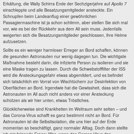
Erkältung, die Wally Schirra Ende der Sechzigerjahre auf
Apollo 7
einschleppte und alle Besatzungsmitglieder ansteckte. Ein
Schnupfen beim Landeanflug einer gewöhnlichen
Passagiermaschine ist ja schon schlimm, aber stellen Sie sich mal
vor, wie es bei der Rückkehr aus dem All sein muss. Jedenfalls
weigerten sich die Besatzungsmitglieder geschlossen, ihre Helme
aufzusetzen.
Sollte es ein weniger harmloser Erreger an Bord schaffen, können
die gesunden Astronauten nur wenig dagegen tun. Die wichtigste
Maßnahme besteht darin, die infizierte Person zu isolieren und sie
eine Maske tragen zu lassen. Durch die Schwebstofffilter der ISS
wird die Ansteckungsgefahr etwas abgemildert, und es befindet
sich tatsächlich ein Vorrat von Wischtüchern zur Desinfektion von
Oberflächen an Bord. Irgendwie hat die Gewissheit, dass sich die
Astronauten im All auch nicht anders vor einer Ansteckung
schützen als wir hier unten, etwas Tröstliches.
Glücklicherweise sind Krankheiten im Weltraum sehr selten – und
das Corona-Virus schafft es ganz bestimmt nicht an Bord. Für
Astronauten ist die Selbstisolation, die uns hier auf der Erde
momentan so beschäftigt, ganz normaler Alltag. Doch dann stellte