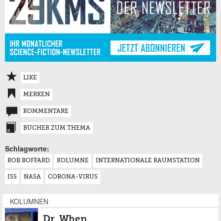
LIKE
MERKEN
KOMMENTARE
BÜCHER ZUM THEMA
Schlagworte:
ROB BOFFARD
KOLUMNE
INTERNATIONALE RAUMSTATION
ISS
NASA
CORONA-VIRUS
KOLUMNEN
Dr. When