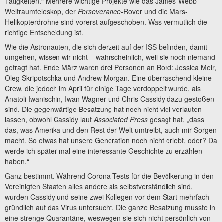
Tätigkeiten.“ Mehrere wichtige Projekte wie das James-Webb-
Weltraumteleskop, der
Perseverance
-Rover und die Mars-
Helikopterdrohne sind vorerst aufgeschoben. Was vermutlich die
richtige Entscheidung ist.
Wie die Astronauten, die sich derzeit auf der ISS befinden, damit
umgehen, wissen wir nicht – wahrscheinlich, weil sie noch niemand
gefragt hat. Ende März waren drei Personen an Bord: Jessica Meir,
Oleg Skripotschka und Andrew Morgan. Eine überraschend kleine
Crew, die jedoch im April für einige Tage verdoppelt wurde, als
Anatoli Iwanischin, Iwan Wagner und Chris Cassidy dazu gestoßen
sind. Die gegenwärtige Besatzung hat noch nicht viel verlauten
lassen, obwohl Cassidy laut
Associated Press
gesagt hat, „dass
das, was Amerika und den Rest der Welt umtreibt, auch mir Sorgen
macht. So etwas hat unsere Generation noch nicht erlebt, oder? Da
werde ich später mal eine interessante Geschichte zu erzählen
haben.“
Ganz bestimmt. Während Corona-Tests für die Bevölkerung in den
Vereinigten Staaten alles andere als selbstverständlich sind,
wurden Cassidy und seine zwei Kollegen vor dem Start mehrfach
gründlich auf das Virus untersucht. Die ganze Besatzung musste in
eine strenge Quarantäne, weswegen sie sich nicht persönlich von