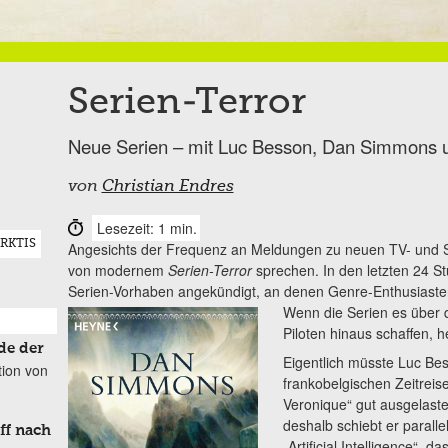
Serien-Terror
Neue Serien – mit Luc Besson, Dan Simmons u
von
Christian Endres
Lesezeit: 1 min.
RKTIS
Angesichts der Frequenz an Meldungen zu neuen TV- und 
von modernem
Serien-Terror
sprechen. In den letzten 24 S
Serien-Vorhaben angekündigt, an denen Genre-Enthusiaste
Wenn die Serien es über 
Piloten hinaus schaffen, 
de der
Eigentlich müsste Luc Be
tion von
frankobelgischen Zeitreis
Veronique“ gut ausgelastet
deshalb schiebt er paralle
ff nach
„Artificial Intelligence“