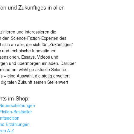
on und Zukünftiges in allen
szinieren und interessieren die
 den Science-Fiction-Experten des
sich an alle, die sich für „Zukünftiges“
le und technische Innovationen
ezensionen, Essays, Videos und
orgen und übermorgen einladen. Darüber
load an, wichtige aktuelle Science-
– eine Auswahl, die stetig erweitert
 digitalen Zukunft seinen Stellenwert
ghts im Shop:
 Neuerscheinungen
iction-Bestseller
nftsedition
und Erzählungen
oren A-Z