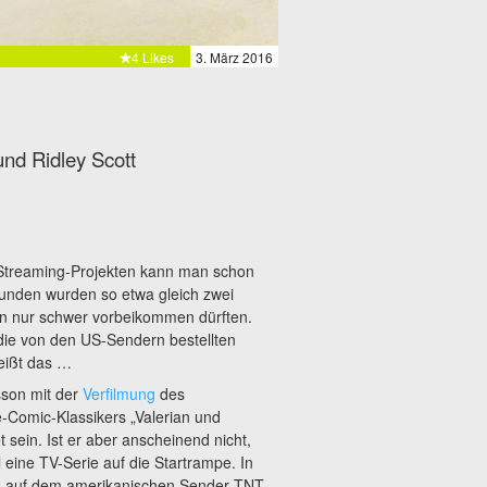
4 Likes
3. März 2016
nd Ridley Scott
Streaming-Projekten kann man schon
tunden wurden so etwa gleich zwei
n nur schwer vorbeikommen dürften.
die von den
US-Sendern bestellten
heißt das …
sson mit der
Verfilmung
des
e-Comic-Klassikers „Valerian und
 sein. Ist er aber anscheinend nicht,
l eine TV-Serie auf die Startrampe. In
, das auf dem amerikanischen Sender TNT