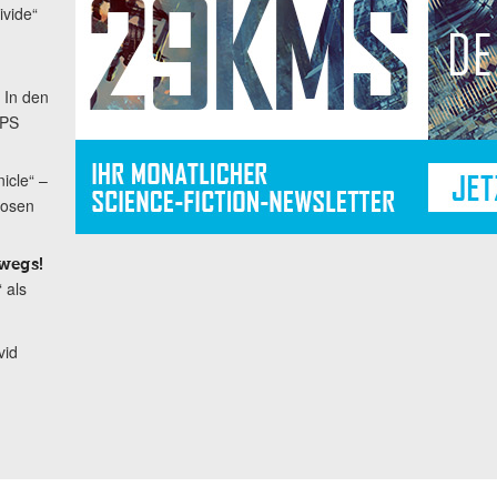
ivide“
 In den
OPS
icle“ –
hosen
wegs!
 als
vid