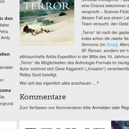
ion
eine Chance bekommen sol
verspricht – Science-Fictio
diesem Fall aus einem Lab
ür den
Team versucht, den Geist 
dabei
Petra
„Terror“ ist nach der gep
n Andy
indes schon die zweite S
Simmons (im
Shop
). Alle
SF-Roman, sondern ein hi
Leben
albtraumhafte Arktis-Expedition in der Mitte des 19. Jahrh
„Terror“ die Möglichkeiten des Anthologie-Formats im heuti
genialer
Autor zeichnet sich Dave Kajganich („Invasion“) verantwortl
Ridley Scott beteiligt.
ten
Wer soll das eigentlich alles anschauen …?
lcome
Kommentare
Die
ergrund
Zum Verfassen von Kommentaren bitte
Anmelden oder Regis