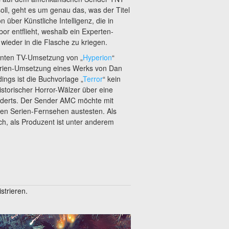
l, geht es um genau das, was der Titel
n über Künstliche Intelligenz, die in
or entflieht, weshalb ein Experten-
wieder in die Flasche zu kriegen.
lanten TV-Umsetzung von „
Hyperion
“
erien-Umsetzung eines Werks von Dan
rdings ist die Buchvorlage „
Terror
“ kein
storischer Horror-Wälzer über eine
underts. Der Sender AMC möchte mit
gen Serien-Fernsehen austesten. Als
ich, als Produzent ist unter anderem
trieren.