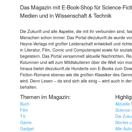
Das Magazin mit E-Book-Shop für Science-Ficti
Medien und in Wissenschaft & Technik
Die Zukunft und alle Aspekte, die mit ihr verbunden sind, fa
Menschen schon immer. Das Portal diezukunft.de wurde von
Heyne-Verlags mit großer Leidenschaft entwickelt und richtet 
in Literatur, Film, Comic und Computerspiel sowie für sozia
begeistern. Das Portal versammelt aktuelle Nachrichten, R
Kolumnen und will zum Mitdiskutieren über die Welt von m
hinaus bietet diezukunft.de Hunderte von E-Books zum Down
Fiction-Romane ebenso wie die großen Klassiker des Genres 
wird. Denn Lesen – da sind sich alle einig – wird auch in der
behalten.
Themen im Magazin:
Highli
Buch
Aktuelle
Film
Science-F
TV
Die Zuku
Game
Stories 
Gadget
Alle Aut