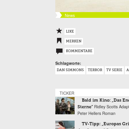
News
LIKE
MERKEN
KOMMENTARE
Schlagworte:
DAN SIMMONS
TERROR
TV SERIE
A
TICKER
Bald im Kino: „Das En
Ridley Scotts Adap
Sterne“
Peter Hellers Roman
TV-Tipp: „Europas Gri