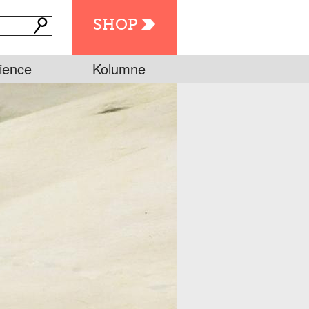
SHOP
ience
Kolumne