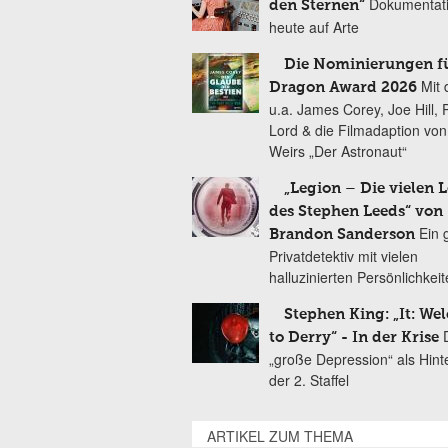
Dokumentat
den Sternen“
heute auf Arte
Die Nominierungen f
Mit 
Dragon Award 2026
u.a. James Corey, Joe Hill, 
Lord & die Filmadaption vo
Weirs „Der Astronaut“
„Legion – Die vielen 
des Stephen Leeds“ von
Ein 
Brandon Sanderson
Privatdetektiv mit vielen
halluzinierten Persönlichkei
Stephen King: „It: We
to Derry“ - In der Krise
„große Depression“ als Hint
der 2. Staffel
ARTIKEL ZUM THEMA