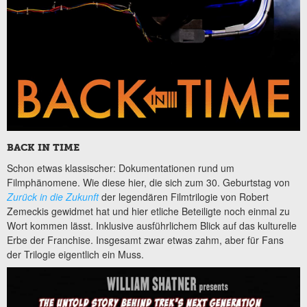
BACK IN TIME
Schon etwas klassischer: Dokumentationen rund um
Filmphänomene. Wie diese hier, die sich zum 30. Geburtstag von
Zurück in die Zukunft
der legendären Filmtrilogie von Robert
Zemeckis gewidmet hat und hier etliche Beteiligte noch einmal zu
Wort kommen lässt. Inklusive ausführlichem Blick auf das kulturelle
Erbe der Franchise. Insgesamt zwar etwas zahm, aber für Fans
der Trilogie eigentlich ein Muss.