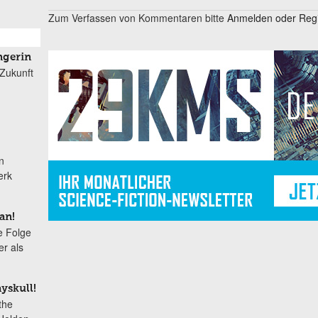
Zum Verfassen von Kommentaren bitte
Anmelden oder Regis
gerin
 Zukunft
n
erk
an!
te Folge
r als
yskull!
the