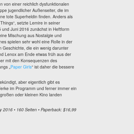
 von einer reichlich dysfunktionalen
pe jugendlicher Außenseiter, die im
ine tote Superheldin finden. Anders als
Things“, setzte Lemire in seiner
und Juni 2016 zunächst in Heftform
f eine Mischung aus Nostalgie und
s spielen sehr wohl eine Rolle in der
Geschichte, die ein wenig darunter
 und Lenox am Ende etwas früh aus der
ser mit den Konsequenzen des
angs „
Paper Girls
“ ist daher die bessere
ündigt, aber eigentlich gibt es
Werke im Programm und ferner immer ein
 großen oder kleinen Kino landen
y 2016 • 160 Seiten • Paperback: $16,99