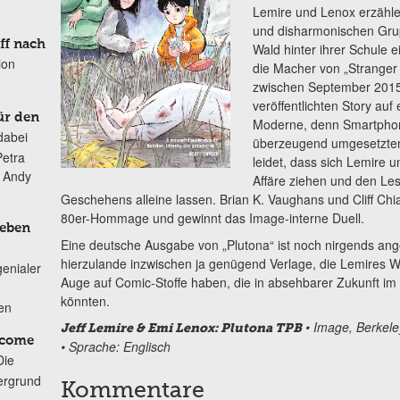
Lemire und Lenox erzählen
und disharmonischen Grup
ff nach
Wald hinter ihrer Schule e
ion
die Macher von „Stranger 
zwischen September 2015 
veröffentlichten Story au
ür den
Moderne, denn Smartphone
dabei
überzeugend umgesetzten 
Petra
leidet, dass sich Lemire
n Andy
Affäre ziehen und den Le
Geschehens alleine lassen. Brian K. Vaughans und Cliff Chi
80er-Hommage und gewinnt das Image-interne Duell.
Leben
Eine deutsche Ausgabe von „Plutona“ ist noch nirgends angek
hierzulande inzwischen ja genügend Verlage, die Lemires 
genialer
Auge auf Comic-Stoffe haben, die in absehbarer Zukunft im
könnten.
ten
• Image, Berkele
Jeff Lemire & Emi Lenox: Plutona TPB
lcome
• Sprache: Englisch
Die
ergrund
Kommentare