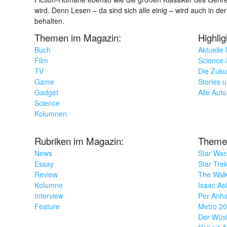
wird. Denn Lesen – da sind sich alle einig – wird auch in der
behalten.
Themen im Magazin:
Highli
Buch
Aktuelle
Film
Science-F
TV
Die Zuku
Game
Stories 
Gadget
Alle Aut
Science
Kolumnen
Rubriken im Magazin:
Theme
News
Star War
Essay
Star Tre
Review
The Wal
Kolumne
Isaac As
Interview
Per Anha
Feature
Metro 2
Der Wüs