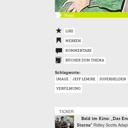
News
LIKE
MERKEN
KOMMENTARE
BÜCHER ZUM THEMA
Schlagworte:
IMAGE
JEFF LEMIRE
SUPERHELDEN
VERFILMUNG
TICKER
Bald im Kino: „Das En
Ridley Scotts Adap
Sterne“