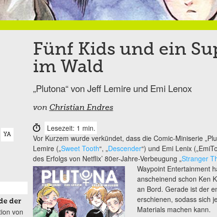
Fünf Kids und ein S
im Wald
„Plutona“ von Jeff Lemire und Emi Lenox
von
Christian Endres
Lesezeit: 1 min.
YA
Vor Kurzem wurde verkündet, dass die Comic-Miniserie „P
Lemire („
Sweet Tooth
“, „
Descender
“) und Emi Lenix („EmiTo
des Erfolgs von Netflix’ 80er-Jahre-Verbeugung „
Stranger T
Waypoint Entertainment ha
anscheinend schon Ken K
an Bord. Gerade ist der 
erschienen, sodass sich je
de der
Materials machen kann.
tion von