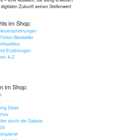
 digitalen Zukunft seinen Stellenwert
ghts im Shop:
 Neuerscheinungen
iction-Bestseller
nftsedition
und Erzählungen
oren A-Z
n im Shop:
s
k
king Dead
imov
lter durch die Galaxis
033
tenplanet