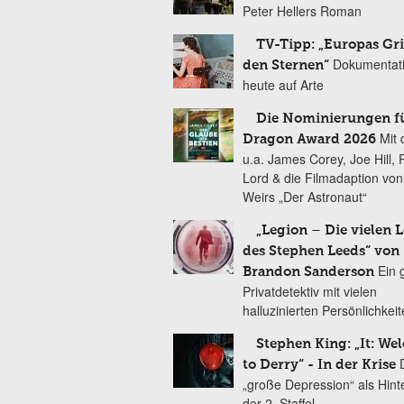
Peter Hellers Roman
TV-Tipp: „Europas Gri
Dokumentat
den Sternen“
heute auf Arte
Die Nominierungen f
Mit 
Dragon Award 2026
u.a. James Corey, Joe Hill, 
Lord & die Filmadaption vo
Weirs „Der Astronaut“
„Legion – Die vielen 
des Stephen Leeds“ von
Ein 
Brandon Sanderson
Privatdetektiv mit vielen
halluzinierten Persönlichkei
Stephen King: „It: We
to Derry“ - In der Krise
„große Depression“ als Hint
der 2. Staffel