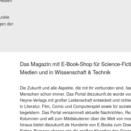
Helden
unkle
gen der
Das Magazin mit E-Book-Shop für Science-Ficti
Medien und in Wissenschaft & Technik
Die Zukunft und alle Aspekte, die mit ihr verbunden sind, fa
Menschen schon immer. Das Portal diezukunft.de wurde von
Heyne-Verlags mit großer Leidenschaft entwickelt und richtet 
in Literatur, Film, Comic und Computerspiel sowie für sozia
begeistern. Das Portal versammelt aktuelle Nachrichten, R
Kolumnen und will zum Mitdiskutieren über die Welt von m
hinaus bietet diezukunft.de Hunderte von E-Books zum Down
Fiction-Romane ebenso wie die großen Klassiker des Genres 