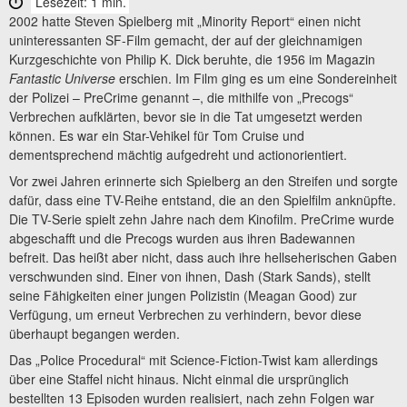
Lesezeit: 1 min.
2002 hatte Steven Spielberg mit „Minority Report“ einen nicht
uninteressanten SF-Film gemacht, der auf der gleichnamigen
Kurzgeschichte von Philip K. Dick beruhte, die 1956 im Magazin
Fantastic Universe
erschien. Im Film ging es um eine Sondereinheit
der Polizei – PreCrime genannt –, die mithilfe von „Precogs“
Verbrechen aufklärten, bevor sie in die Tat umgesetzt werden
können. Es war ein Star-Vehikel für Tom Cruise und
dementsprechend mächtig aufgedreht und actionorientiert.
Vor zwei Jahren erinnerte sich Spielberg an den Streifen und sorgte
dafür, dass eine TV-Reihe entstand, die an den Spielfilm anknüpfte.
Die TV-Serie spielt zehn Jahre nach dem Kinofilm. PreCrime wurde
abgeschafft und die Precogs wurden aus ihren Badewannen
befreit. Das heißt aber nicht, dass auch ihre hellseherischen Gaben
verschwunden sind. Einer von ihnen, Dash (Stark Sands), stellt
seine Fähigkeiten einer jungen Polizistin (Meagan Good) zur
Verfügung, um erneut Verbrechen zu verhindern, bevor diese
überhaupt begangen werden.
Das „Police Procedural“ mit Science-Fiction-Twist kam allerdings
über eine Staffel nicht hinaus. Nicht einmal die ursprünglich
bestellten 13 Episoden wurden realisiert, nach zehn Folgen war