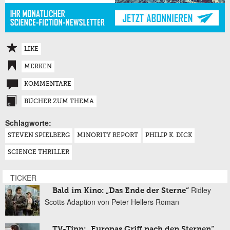
LIKE
MERKEN
KOMMENTARE
BÜCHER ZUM THEMA
Schlagworte:
STEVEN SPIELBERG
MINORITY REPORT
PHILIP K. DICK
SCIENCE THRILLER
TICKER
Ridley
Bald im Kino: „Das Ende der Sterne“
Scotts Adaption von Peter Hellers Roman
TV-Tipp: „Europas Griff nach den Sternen“