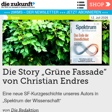
Navigation
SHOP
+++ 29KMS – DER NEWSLETTER +++ JETZT ABONNIEREN +++
News
12. Juli 2026
Die Story „Grüne Fassade“
von Christian Endres
Eine neue SF-Kurzgeschichte unseres Autors in
„Spektrum der Wissenschaft“
von
Die Redaktion