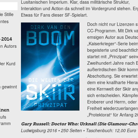
Lusitanischen Imperium. Klar, dass militärische Struktur,
Interaktion und Action da schnell im Vordergrund stehen. E
ie Stille
Etwas für Fans dieser SF-Spielart.
öntes
Doch nicht nur Lizenzen 
CC-Programm. Mit Dirk v
emsigen Autor aus Deutsch
–2014
„Kaiserkrieger“-Serie beim
n Autors
begeisterte und beachtlic
startet mit „Prinzipat“ sei
Zweihundert Jahre nach E
Der Kurd
außerirdischen Skiir ko
Abschottung. Sie erwartet e
dem eine knallharte Hiera
n gewinnt
eine Kernwelt der Skiir a
sich entscheiden. Kämpfen 
Eroberer und Herrn, oder 
Freiheit wiederzuerlangen?
inen
„Protektorat“ für Anfang 
aufs
gramm
Gary Russell: Doctor Who: Urknall (Die Glamour-Chro
Ludwigsburg 2016 • 250 Seiten • Taschenbuch: 12,00 Euro