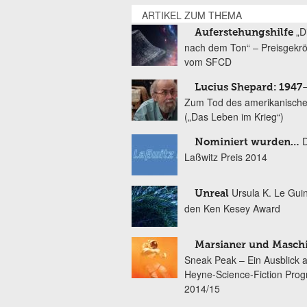
ARTIKEL ZUM THEMA
„D
Auferstehungshilfe
nach dem Ton“ – Preisgekr
vom SFCD
Lucius Shepard: 1947
Zum Tod des amerikanische
(„Das Leben im Krieg“)
Nominiert wurden…
Laßwitz Preis 2014
Ursula K. Le Gui
Unreal
den Ken Kesey Award
Marsianer und Masch
Sneak Peak – Ein Ausblick 
Heyne-Science-Fiction Pro
2014/15