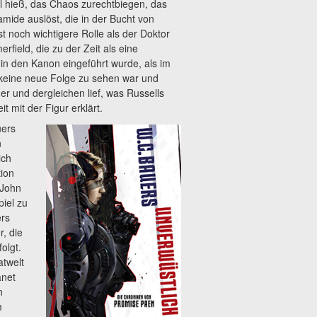
l hieß, das Chaos zurechtbiegen, das
amide auslöst, die in der Bucht von
t noch wichtigere Rolle als der Doktor
rfield, die zu der Zeit als eine
in den Kanon eingeführt wurde, als im
 keine neue Folge zu sehen war und
er und dergleichen lief, was Russells
 mit der Figur erklärt.
uers
n
ich
tion
 John
iel zu
ers
, die
olgt.
atwelt
anet
n
m