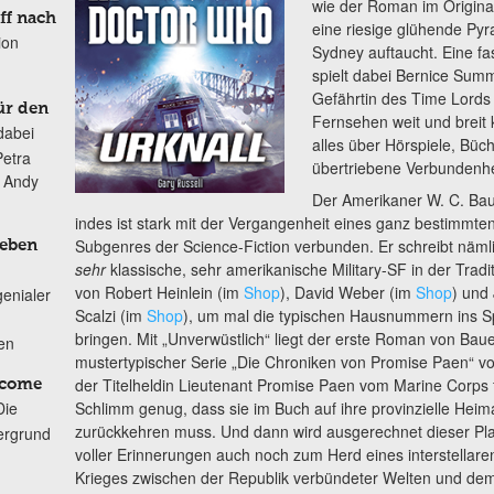
wie der Roman im Origina
ff nach
eine riesige glühende Pyr
ion
Sydney auftaucht. Eine fas
spielt dabei Bernice Summe
Gefährtin des Time Lords 
ür den
Fernsehen weit und breit
dabei
alles über Hörspiele, Büch
Petra
übertriebene Verbundenheit
n Andy
Der Amerikaner W. C. Ba
indes ist stark mit der Vergangenheit eines ganz bestimmte
Subgenres der Science-Fiction verbunden. Er schreibt näml
Leben
sehr
klassische, sehr amerikanische Military-SF in der Tradi
von Robert Heinlein (im
Shop
), David Weber (im
Shop
) und
genialer
Scalzi (im
Shop
), um mal die typischen Hausnummern ins Sp
bringen. Mit „Unverwüstlich“ liegt der erste Roman von Bau
ten
mustertypischer Serie „Die Chroniken von Promise Paen“ vor
der Titelheldin Lieutenant Promise Paen vom Marine Corps f
lcome
Die
Schlimm genug, dass sie im Buch auf ihre provinzielle Heim
zurückkehren muss. Und dann wird ausgerechnet dieser Pl
ergrund
voller Erinnerungen auch noch zum Herd eines interstellare
Krieges zwischen der Republik verbündeter Welten und de