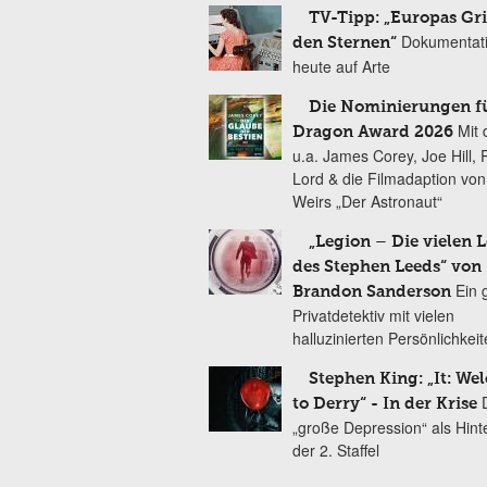
TV-Tipp: „Europas Gri
Dokumentat
den Sternen“
heute auf Arte
Die Nominierungen f
Mit 
Dragon Award 2026
u.a. James Corey, Joe Hill, 
Lord & die Filmadaption vo
Weirs „Der Astronaut“
„Legion – Die vielen 
des Stephen Leeds“ von
Ein 
Brandon Sanderson
Privatdetektiv mit vielen
halluzinierten Persönlichkei
Stephen King: „It: We
to Derry“ - In der Krise
„große Depression“ als Hint
der 2. Staffel