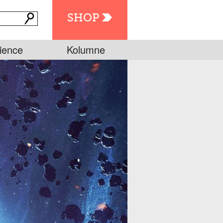
SHOP
ience
Kolumne