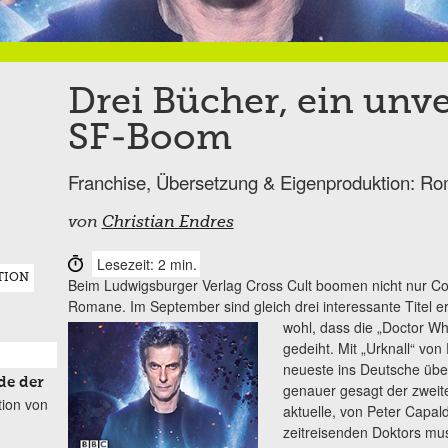
Drei Bücher, ein unv
SF-Boom
Franchise, Übersetzung & Eigenproduktion: Ro
von
Christian Endres
Lesezeit: 2 min.
TION
Beim Ludwigsburger Verlag Cross Cult boomen nicht nur Co
Romane. Im September sind gleich drei interessante Titel er
wohl, dass die „Doctor Wh
gedeiht. Mit „Urknall“ von
neueste ins Deutsche übe
de der
genauer gesagt der zweite
tion von
aktuelle, von Peter Capal
zeitreisenden Doktors mus