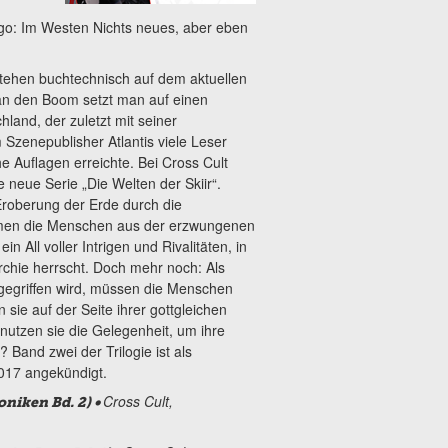
rgo: Im Westen Nichts neues, aber eben
stehen buchtechnisch auf dem aktuellen
an den Boom setzt man auf einen
land, der zuletzt mit seiner
 Szenepublisher Atlantis viele Leser
he Auflagen erreichte. Bei Cross Cult
ne neue Serie „Die Welten der Skiir“.
roberung der Erde durch die
mmen die Menschen aus der erzwungenen
in All voller Intrigen und Rivalitäten, in
rchie herrscht. Doch mehr noch: Als
ngegriffen wird, müssen die Menschen
sie auf der Seite ihrer gottgleichen
nutzen sie die Gelegenheit, um ihre
 Band zwei der Trilogie ist als
2017 angekündigt.
Cross Cult,
niken Bd. 2) •