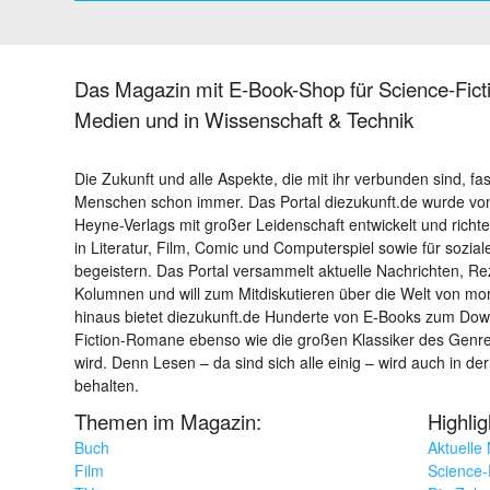
Das Magazin mit E-Book-Shop für Science-Ficti
Medien und in Wissenschaft & Technik
Die Zukunft und alle Aspekte, die mit ihr verbunden sind, fa
Menschen schon immer. Das Portal diezukunft.de wurde von
Heyne-Verlags mit großer Leidenschaft entwickelt und richtet 
in Literatur, Film, Comic und Computerspiel sowie für sozia
begeistern. Das Portal versammelt aktuelle Nachrichten, R
Kolumnen und will zum Mitdiskutieren über die Welt von m
hinaus bietet diezukunft.de Hunderte von E-Books zum Down
Fiction-Romane ebenso wie die großen Klassiker des Genres 
wird. Denn Lesen – da sind sich alle einig – wird auch in der
behalten.
Themen im Magazin:
Highli
Buch
Aktuelle
Film
Science-F