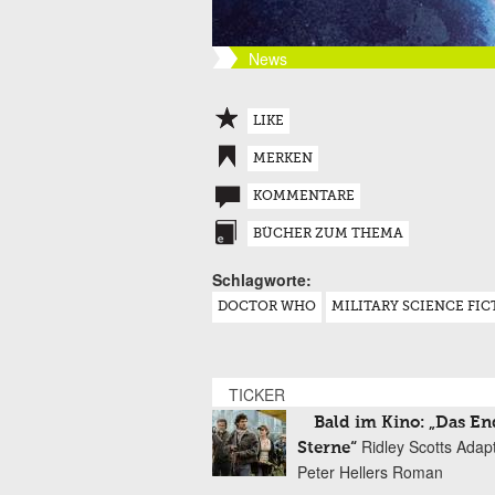
News
LIKE
MERKEN
KOMMENTARE
BÜCHER ZUM THEMA
Schlagworte:
DOCTOR WHO
MILITARY SCIENCE FIC
TICKER
Bald im Kino: „Das En
Ridley Scotts Adap
Sterne“
Peter Hellers Roman