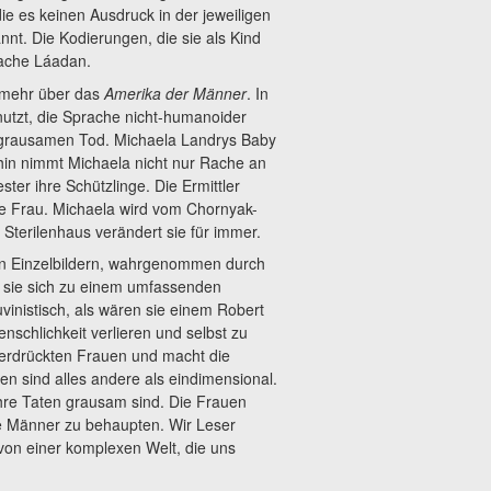
ie es keinen Ausdruck in der jeweiligen
nt. Die Kodierungen, die sie als Kind
rache Láadan.
s mehr über das
Amerika der Männer
. In
tzt, die Sprache nicht-humanoider
n grausamen Tod. Michaela Landrys Baby
in nimmt Michaela nicht nur Rache an
ter ihre Schützlinge. Die Ermittler
ine Frau. Michaela wird vom Chornyak-
Sterilenhaus verändert sie für immer.
nen Einzelbildern, wahrgenommen durch
n sie sich zu einem umfassenden
nistisch, als wären sie einem Robert
schlichkeit verlieren und selbst zu
terdrückten Frauen und macht die
en sind alles andere als eindimensional.
hre Taten grausam sind. Die Frauen
e Männer zu behaupten. Wir Leser
on einer komplexen Welt, die uns