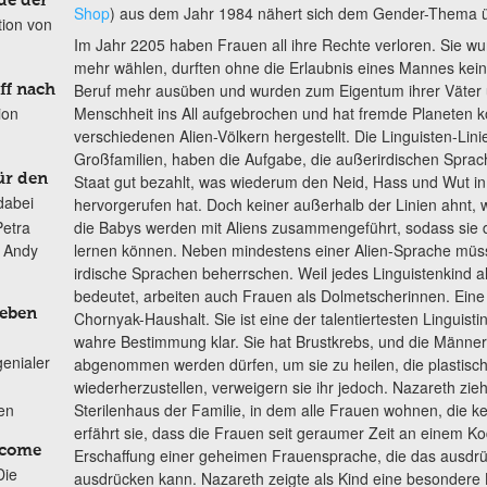
de der
Shop
) aus dem Jahr 1984 nähert sich dem Gender-Thema ü
tion von
Im Jahr 2205 haben Frauen all ihre Rechte verloren. Sie wu
mehr wählen, durften ohne die Erlaubnis eines Mannes kei
Beruf mehr ausüben und wurden zum Eigentum ihrer Väter 
ff nach
ion
Menschheit ins All aufgebrochen und hat fremde Planeten ko
verschiedenen Alien-Völkern hergestellt. Die Linguisten-Li
Großfamilien, haben die Aufgabe, die außerirdischen Sprac
ür den
Staat gut bezahlt, was wiederum den Neid, Hass und Wut in
dabei
hervorgerufen hat. Doch keiner außerhalb der Linien ahnt, 
Petra
die Babys werden mit Aliens zusammengeführt, sodass sie 
n Andy
lernen können. Neben mindestens einer Alien-Sprache müs
irdische Sprachen beherrschen. Weil jedes Linguistenkind 
bedeutet, arbeiten auch Frauen als Dolmetscherinnen. Eine
Leben
Chornyak-Haushalt. Sie ist eine der talentiertesten Linguistin
wahre Bestimmung klar. Sie hat Brustkrebs, und die Männer 
genialer
abgenommen werden dürfen, um sie zu heilen, die plastisch
wiederherzustellen, verweigern sie ihr jedoch. Nazareth zie
ten
Sterilenhaus der Familie, in dem alle Frauen wohnen, die 
erfährt sie, dass die Frauen seit geraumer Zeit an einem Kod
lcome
Erschaffung einer geheimen Frauensprache, die das ausdrü
Die
ausdrücken kann. Nazareth zeigte als Kind eine besondere