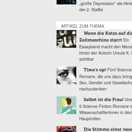
„große Depression“ als Hint
der 2. Staffel
ARTIKEL ZUM THEMA
Wenn die Katze auf di
Ein
Zeitmaschine starrt
Essayband macht den Men
hinter der Autorin Ursula K.
sichtbar
Fünf Science-
Time’s up!
Romane, die uns dazu bring
Sex, Gender und Gesellscha
nachzudenken
Uns
Selbst ist die Frau!
5 Science-Fiction-Romane m
Wissenschaftlerinnen in den
Hauptrollen
Die Stimme einer neu