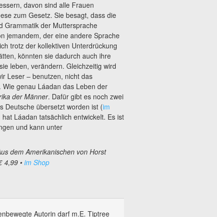
ssern, davon sind alle Frauen
ese zum Gesetz. Sie besagt, dass die
d Grammatik der Muttersprache
von jemandem, der eine andere Sprache
ch trotz der kollektiven Unterdrückung
tten, könnten sie dadurch auch ihre
ie leben, verändern. Gleichzeitig wird
ir Leser – benutzen, nicht das
 Wie genau Láadan das Leben der
ika der Männer
. Dafür gibt es noch zwei
ns Deutsche übersetzt worden ist (
im
hat Láadan tatsächlich entwickelt. Es ist
ingen und kann unter
us dem Amerikanischen von Horst
€ 4,99 •
im Shop
enbewegte Autorin darf m.E. Tiptree