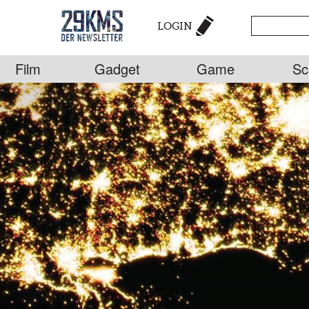
LOGIN
Film
Gadget
Game
Sc