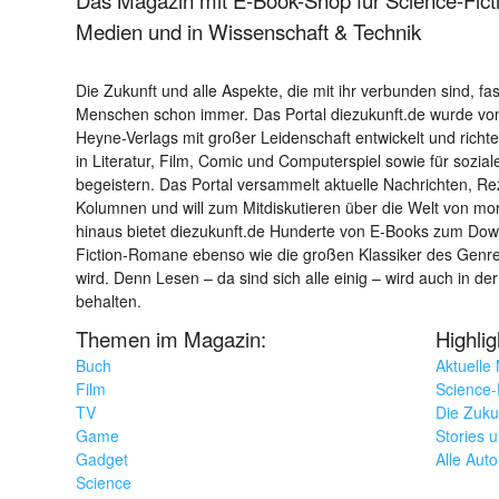
Medien und in Wissenschaft & Technik
Die Zukunft und alle Aspekte, die mit ihr verbunden sind, fa
Menschen schon immer. Das Portal diezukunft.de wurde von
Heyne-Verlags mit großer Leidenschaft entwickelt und richtet 
in Literatur, Film, Comic und Computerspiel sowie für sozia
begeistern. Das Portal versammelt aktuelle Nachrichten, R
Kolumnen und will zum Mitdiskutieren über die Welt von m
hinaus bietet diezukunft.de Hunderte von E-Books zum Down
Fiction-Romane ebenso wie die großen Klassiker des Genres 
wird. Denn Lesen – da sind sich alle einig – wird auch in der
behalten.
Themen im Magazin:
Highli
Buch
Aktuelle
Film
Science-F
TV
Die Zuku
Game
Stories 
Gadget
Alle Aut
Science