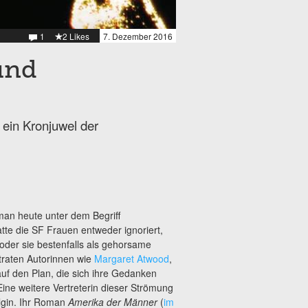
1
2 Likes
7. Dezember 2016
und
 ein Kronjuwel der
man heute unter dem Begriff
tte die SF Frauen entweder ignoriert,
 oder sie bestenfalls als gehorsame
traten Autorinnen wie
Margaret Atwood
,
auf den Plan, die sich ihre Gedanken
ine weitere Vertreterin dieser Strömung
Elgin. Ihr Roman
Amerika der Männer
(
im