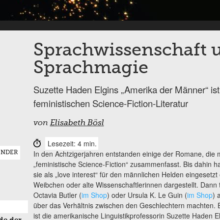
Sprachwissenschaft 
Sprachmagie
Suzette Haden Elgins „Amerika der Männer“ ist
feministischen Science-Fiction-Literatur
von
Elisabeth Bösl
Lesezeit: 4 min.
In den Achtzigerjahren entstanden einige der Romane, die 
ENDER
„feministische Science-Fiction“ zusammenfasst. Bis dahin ha
sie als „love interest“ für den männlichen Helden eingesetzt
Weibchen oder alte Wissenschaftlerinnen dargestellt. Dann 
Octavia Butler (
im Shop
) oder Ursula K. Le Guin (
im Shop
) 
über das Verhältnis zwischen den Geschlechtern machten. E
ist die amerikanische Linguistikprofessorin Suzette Haden 