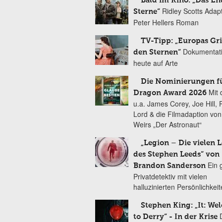
Bald im Kino: „Das En
Ridley Scotts Adap
Sterne“
Peter Hellers Roman
TV-Tipp: „Europas Gri
Dokumentat
den Sternen“
heute auf Arte
Die Nominierungen f
Mit 
Dragon Award 2026
u.a. James Corey, Joe Hill, 
Lord & die Filmadaption vo
Weirs „Der Astronaut“
„Legion – Die vielen 
des Stephen Leeds“ von
Ein 
Brandon Sanderson
Privatdetektiv mit vielen
halluzinierten Persönlichkei
Stephen King: „It: We
to Derry“ - In der Krise