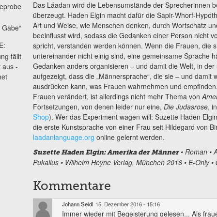
Das Láadan wird die Lebensumstände der Sprecherinnen be
seprobe
überzeugt. Haden Elgin macht dafür die Sapir-Whorf-Hypoth
Art und Weise, wie Menschen denken, durch Wortschatz un
e Gabe“
beeinflusst wird, sodass die Gedanken einer Person nicht 
E:
spricht, verstanden werden können. Wenn die Frauen, die si
untereinander nicht einig sind, eine gemeinsame Sprache hä
g fällt
Gedanken anders organisieren – und damit die Welt, in der s
 aus -
aufgezeigt, dass die „Männersprache“, die sie – und damit w
net
ausdrücken kann, was Frauen wahrnehmen und empfinden.
Frauen verändert, ist allerdings nicht mehr Thema von
Amer
Fortsetzungen, von denen leider nur eine,
Die Judasrose
, i
Shop
). Wer das Experiment wagen will: Suzette Haden Elgin 
die erste Kunstsprache von einer Frau seit Hildegard von B
laadanlanguage.org
online gelernt werden.
• Roman • A
Suzette Haden Elgin: Amerika der Männer
Pukallus • Wilhelm Heyne Verlag, München 2016 • E-Only • 
Kommentare
Johann Seidl
15. Dezember 2016 - 15:16
Immer wieder mit Begeisterung gelesen... Als frau