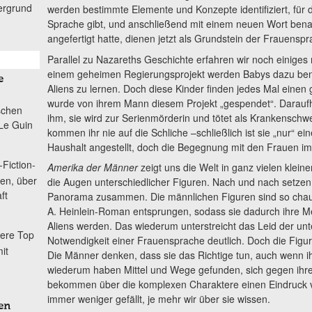
ergrund
werden bestimmte Elemente und Konzepte identifiziert, für d
Sprache gibt, und anschließend mit einem neuen Wort benan
angefertigt hatte, dienen jetzt als Grundstein der Frauensp
Parallel zu Nazareths Geschichte erfahren wir noch einige
einem geheimen Regierungsprojekt werden Babys dazu benu
e
Aliens zu lernen. Doch diese Kinder finden jedes Mal eine
wurde von ihrem Mann diesem Projekt „gespendet“. Daraufh
schen
ihm, sie wird zur Serienmörderin und tötet als Krankenschwes
 Le Guin
kommen ihr nie auf die Schliche –schließlich ist sie „nur“ e
Haushalt angestellt, doch die Begegnung mit den Frauen im 
Fiction-
Amerika der Männer
zeigt uns die Welt in ganz vielen klei
en, über
die Augen unterschiedlicher Figuren. Nach und nach setze
ft
Panorama zusammen. Die männlichen Figuren sind so chauvi
A. Heinlein-Roman entsprungen, sodass sie dadurch ihre Men
Aliens werden. Das wiederum unterstreicht das Leid der un
ere Top
Notwendigkeit einer Frauensprache deutlich. Doch die Figur
it
Die Männer denken, dass sie das Richtige tun, auch wenn i
wiederum haben Mittel und Wege gefunden, sich gegen ihr
bekommen über die komplexen Charaktere einen Eindruck v
immer weniger gefällt, je mehr wir über sie wissen.
en