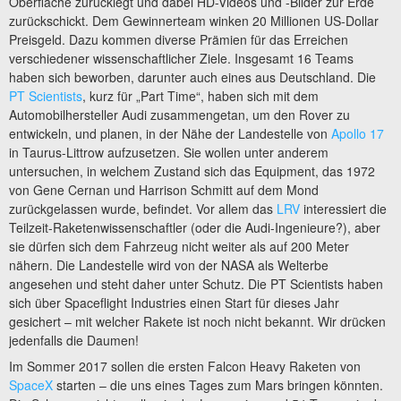
Oberfläche zurücklegt und dabei HD-Videos und -Bilder zur Erde
zurückschickt. Dem Gewinnerteam winken 20 Millionen US-Dollar
Preisgeld. Dazu kommen diverse Prämien für das Erreichen
verschiedener wissenschaftlicher Ziele. Insgesamt 16 Teams
haben sich beworben, darunter auch eines aus Deutschland. Die
PT Scientists
, kurz für „Part Time“, haben sich mit dem
Automobilhersteller Audi zusammengetan, um den Rover zu
entwickeln, und planen, in der Nähe der Landestelle von
Apollo 17
in Taurus-Littrow aufzusetzen. Sie wollen unter anderem
untersuchen, in welchem Zustand sich das Equipment, das 1972
von Gene Cernan und Harrison Schmitt auf dem Mond
zurückgelassen wurde, befindet. Vor allem das
LRV
interessiert die
Teilzeit-Raketenwissenschaftler (oder die Audi-Ingenieure?), aber
sie dürfen sich dem Fahrzeug nicht weiter als auf 200 Meter
nähern. Die Landestelle wird von der NASA als Welterbe
angesehen und steht daher unter Schutz. Die PT Scientists haben
sich über Spaceflight Industries einen Start für dieses Jahr
gesichert – mit welcher Rakete ist noch nicht bekannt. Wir drücken
jedenfalls die Daumen!
Im Sommer 2017 sollen die ersten Falcon Heavy Raketen von
SpaceX
starten – die uns eines Tages zum Mars bringen könnten.