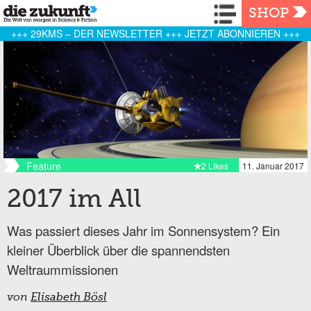
Navigation
SHOP
+++ 29KMS – DER NEWSLETTER +++ JETZT ABONNIEREN +++
Feature
2 Likes
11. Januar 2017
2017 im All
Was passiert dieses Jahr im Sonnensystem? Ein
kleiner Überblick über die spannendsten
Weltraummissionen
von
Elisabeth Bösl