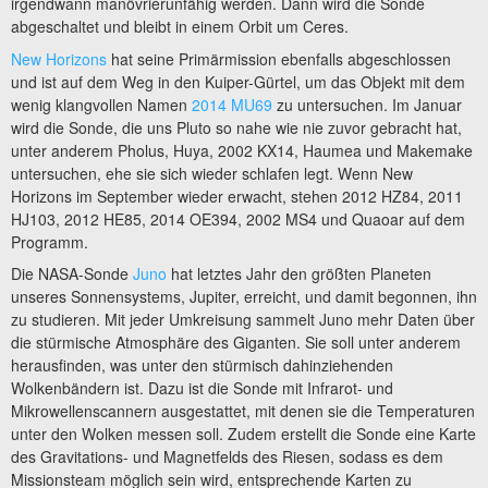
irgendwann manövrierunfähig werden. Dann wird die Sonde
abgeschaltet und bleibt in einem Orbit um Ceres.
New Horizons
hat seine Primärmission ebenfalls abgeschlossen
und ist auf dem Weg in den Kuiper-Gürtel, um das Objekt mit dem
wenig klangvollen Namen
2014 MU69
zu untersuchen. Im Januar
wird die Sonde, die uns Pluto so nahe wie nie zuvor gebracht hat,
unter anderem Pholus, Huya, 2002 KX14, Haumea und Makemake
untersuchen, ehe sie sich wieder schlafen legt. Wenn New
Horizons im September wieder erwacht, stehen 2012 HZ84, 2011
HJ103, 2012 HE85, 2014 OE394, 2002 MS4 und Quaoar auf dem
Programm.
Die NASA-Sonde
Juno
hat letztes Jahr den größten Planeten
unseres Sonnensystems, Jupiter, erreicht, und damit begonnen, ihn
zu studieren. Mit jeder Umkreisung sammelt Juno mehr Daten über
die stürmische Atmosphäre des Giganten. Sie soll unter anderem
herausfinden, was unter den stürmisch dahinziehenden
Wolkenbändern ist. Dazu ist die Sonde mit Infrarot- und
Mikrowellenscannern ausgestattet, mit denen sie die Temperaturen
unter den Wolken messen soll. Zudem erstellt die Sonde eine Karte
des Gravitations- und Magnetfelds des Riesen, sodass es dem
Missionsteam möglich sein wird, entsprechende Karten zu