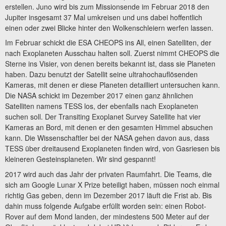
erstellen. Juno wird bis zum Missionsende im Februar 2018 den
Jupiter insgesamt 37 Mal umkreisen und uns dabei hoffentlich
einen oder zwei Blicke hinter den Wolkenschleiern werfen lassen.
Im Februar schickt die ESA CHEOPS ins All, einen Satelliten, der
nach Exoplaneten Ausschau halten soll. Zuerst nimmt CHEOPS die
Sterne ins Visier, von denen bereits bekannt ist, dass sie Planeten
haben. Dazu benutzt der Satellit seine ultrahochauflösenden
Kameras, mit denen er diese Planeten detailliert untersuchen kann.
Die NASA schickt im Dezember 2017 einen ganz ähnlichen
Satelliten namens TESS los, der ebenfalls nach Exoplaneten
suchen soll. Der Transiting Exoplanet Survey Satellite hat vier
Kameras an Bord, mit denen er den gesamten Himmel absuchen
kann. Die Wissenschaftler bei der NASA gehen davon aus, dass
TESS über dreitausend Exoplaneten finden wird, von Gasriesen bis
kleineren Gesteinsplaneten. Wir sind gespannt!
2017 wird auch das Jahr der privaten Raumfahrt. Die Teams, die
sich am Google Lunar X Prize beteiligt haben, müssen noch einmal
richtig Gas geben, denn im Dezember 2017 läuft die Frist ab. Bis
dahin muss folgende Aufgabe erfüllt worden sein: einen Robot-
Rover auf dem Mond landen, der mindestens 500 Meter auf der