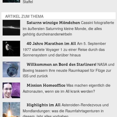
Staffel
ARTIKEL ZUM THEMA
Cassini fotografierte
Saturns winzige Möndchen
im äußersten Saturnring kleine Monde, die alles
gehörig durcheinanderwirbeln
Am 5. September
40 Jahre Marathon im All
1977 startete Voyager 1 zu einer Reise durch das
Sonnensystem und darüber hinaus
NASA und
Willkommen an Bord des Starliners!
Boeing teasern ihre neuste Raumkapsel für Flüge zur
ISS und zurück
Was machen eigentlich die
Mission Homeoffice
Astronauten, wenn sie im All krank werden?
Asteroiden-Rendezvous und
Highlights im All
Mondlandungen: was die Raumfahrtagenturen in
diesem Jahr alles vorhaben