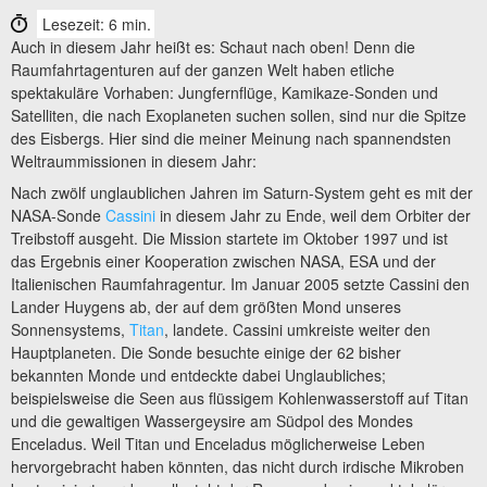
Lesezeit: 6 min.
Auch in diesem Jahr heißt es: Schaut nach oben! Denn die
Raumfahrtagenturen auf der ganzen Welt haben etliche
spektakuläre Vorhaben: Jungfernflüge, Kamikaze-Sonden und
Satelliten, die nach Exoplaneten suchen sollen, sind nur die Spitze
des Eisbergs. Hier sind die meiner Meinung nach spannendsten
Weltraummissionen in diesem Jahr:
Nach zwölf unglaublichen Jahren im Saturn-System geht es mit der
NASA-Sonde
Cassini
in diesem Jahr zu Ende, weil dem Orbiter der
Treibstoff ausgeht. Die Mission startete im Oktober 1997 und ist
das Ergebnis einer Kooperation zwischen NASA, ESA und der
Italienischen Raumfahragentur. Im Januar 2005 setzte Cassini den
Lander Huygens ab, der auf dem größten Mond unseres
Sonnensystems,
Titan
, landete. Cassini umkreiste weiter den
Hauptplaneten. Die Sonde besuchte einige der 62 bisher
bekannten Monde und entdeckte dabei Unglaubliches;
beispielsweise die Seen aus flüssigem Kohlenwasserstoff auf Titan
und die gewaltigen Wassergeysire am Südpol des Mondes
Enceladus. Weil Titan und Enceladus möglicherweise Leben
hervorgebracht haben könnten, das nicht durch irdische Mikroben