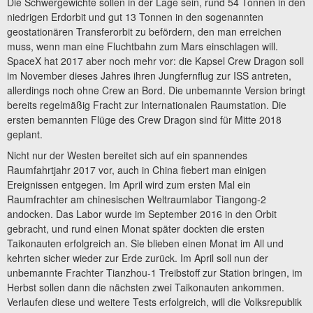
Die Schwergewichte sollen in der Lage sein, rund 54 Tonnen in den
niedrigen Erdorbit und gut 13 Tonnen in den sogenannten
geostationären Transferorbit zu befördern, den man erreichen
muss, wenn man eine Fluchtbahn zum Mars einschlagen will.
SpaceX hat 2017 aber noch mehr vor: die Kapsel Crew Dragon soll
im November dieses Jahres ihren Jungfernflug zur ISS antreten,
allerdings noch ohne Crew an Bord. Die unbemannte Version bringt
bereits regelmäßig Fracht zur Internationalen Raumstation. Die
ersten bemannten Flüge des Crew Dragon sind für Mitte 2018
geplant.
Nicht nur der Westen bereitet sich auf ein spannendes
Raumfahrtjahr 2017 vor, auch in China fiebert man einigen
Ereignissen entgegen. Im April wird zum ersten Mal ein
Raumfrachter am chinesischen Weltraumlabor Tiangong-2
andocken. Das Labor wurde im September 2016 in den Orbit
gebracht, und rund einen Monat später dockten die ersten
Taikonauten erfolgreich an. Sie blieben einen Monat im All und
kehrten sicher wieder zur Erde zurück. Im April soll nun der
unbemannte Frachter Tianzhou-1 Treibstoff zur Station bringen, im
Herbst sollen dann die nächsten zwei Taikonauten ankommen.
Verlaufen diese und weitere Tests erfolgreich, will die Volksrepublik