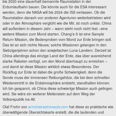
bis 2020 eine dauerhaft bemannte Raumstation in der
Erdumlaufbahn bauen. Die könnte auch für die ESA interessant
werden, denn die NASA will bis 2024 die ISS verlassen. Ob die
Raumstation danach von anderen Agenturen weiterbetrieben wird
oder in der Atmosphäre verglüht wie die Mir, ist noch unklar. China
will außerdem in diesem Jahr – wann steht noch nicht fest –eine
weitere Mission zum Mond starten. Chang’e-5 ist eine Sample
Return Mission, die Bodenproben vom Mond zur Erde bringen soll.
Das ist an sich nichts Neues; solche Missionen gelangen in den
Siebzigerjahren schon den sowjetischen Luna-Landern. Derzeit ist
China allerdings das einzige Land der Erde, das über ausreichend
starke Raketen verfügt, um den Mond überhaupt zu erreichen –
und damit ist diese Mission wirklich etwas Besonderes. Der
Rückflug zur Erde ist dabei die große Schwierigkeit, denn die
Sonde muss der immensen Reibungshitze, die bei dem schnellen
Wiedereintritt in die Erdatmosphäre entsteht, standhalten können.
Ich bin gespannt, ob China diese schwierige Mission auch gelingen
wird. Sie wäre ein weiterer Meilenstein auf dem Weg der
Volksrepublik ins All.
Olaf Frohn von
armchairastronauts.com
hat diese so praktische wie
überwältigende Übersichtskarte erstellt, die die laufenden und