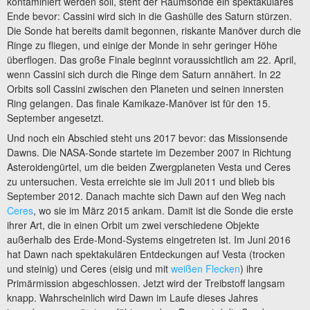
kontaminiert werden soll, steht der Raumsonde ein spektakuläres
Ende bevor: Cassini wird sich in die Gashülle des Saturn stürzen.
Die Sonde hat bereits damit begonnen, riskante Manöver durch die
Ringe zu fliegen, und einige der Monde in sehr geringer Höhe
überflogen. Das große Finale beginnt voraussichtlich am 22. April,
wenn Cassini sich durch die Ringe dem Saturn annähert. In 22
Orbits soll Cassini zwischen den Planeten und seinen innersten
Ring gelangen. Das finale Kamikaze-Manöver ist für den 15.
September angesetzt.
Und noch ein Abschied steht uns 2017 bevor: das Missionsende
Dawns. Die NASA-Sonde startete im Dezember 2007 in Richtung
Asteroidengürtel, um die beiden Zwergplaneten Vesta und Ceres
zu untersuchen. Vesta erreichte sie im Juli 2011 und blieb bis
September 2012. Danach machte sich Dawn auf den Weg nach
Ceres
, wo sie im März 2015 ankam. Damit ist die Sonde die erste
ihrer Art, die in einen Orbit um zwei verschiedene Objekte
außerhalb des Erde-Mond-Systems eingetreten ist. Im Juni 2016
hat Dawn nach spektakulären Entdeckungen auf Vesta (trocken
und steinig) und Ceres (eisig und mit
weißen Flecken
) ihre
Primärmission abgeschlossen. Jetzt wird der Treibstoff langsam
knapp. Wahrscheinlich wird Dawn im Laufe dieses Jahres