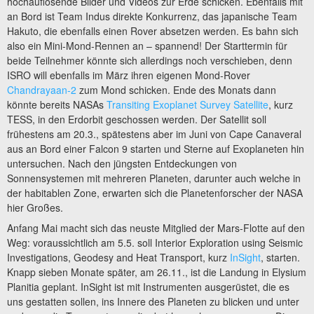
hochauflösende Bilder und Videos zur Erde schicken. Ebenfalls mit
an Bord ist Team Indus direkte Konkurrenz, das japanische Team
Hakuto, die ebenfalls einen Rover absetzen werden. Es bahn sich
also ein Mini-Mond-Rennen an – spannend! Der Starttermin für
beide Teilnehmer könnte sich allerdings noch verschieben, denn
ISRO will ebenfalls im März ihren eigenen Mond-Rover
Chandrayaan-2
zum Mond schicken. Ende des Monats dann
könnte bereits NASAs
Transiting Exoplanet Survey Satellite
, kurz
TESS, in den Erdorbit geschossen werden. Der Satellit soll
frühestens am 20.3., spätestens aber im Juni von Cape Canaveral
aus an Bord einer Falcon 9 starten und Sterne auf Exoplaneten hin
untersuchen. Nach den jüngsten Entdeckungen von
Sonnensystemen mit mehreren Planeten, darunter auch welche in
der habitablen Zone, erwarten sich die Planetenforscher der NASA
hier Großes.
Anfang Mai macht sich das neuste Mitglied der Mars-Flotte auf den
Weg: voraussichtlich am 5.5. soll Interior Exploration using Seismic
Investigations, Geodesy and Heat Transport, kurz
InSight
, starten.
Knapp sieben Monate später, am 26.11., ist die Landung in Elysium
Planitia geplant. InSight ist mit Instrumenten ausgerüstet, die es
uns gestatten sollen, ins Innere des Planeten zu blicken und unter