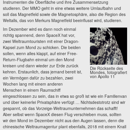
Instrumenten die Oberfläche und ihre Zusammensetzung
studieren. Der MMO geht in eine etwas weitere Umlaufbahn und
soll das Magnetfeld sowie die Magnetosphäre, also die Region des
Weltalls, das von Merkurs Magnetfeld beeinflusst wird, studieren.
Im Dezember wird es dann noch einmal
richtig spannend, denn SpaceX hat vor,
zwei Weltraumtouristen mit einer Dragon-
Kapsel zum Mond zu schicken. Die beiden
sollen, wenn alles klappt, auf einer Free-
Return-Flugbahn einmal um den Mond
kreisen und dann wieder zur Erde zurück
Die Rückseite des
kehren. Erstaunlich, dass jemand bereit ist,
Mondes, fotografiert
von Apollo 11
ein Vermögen dafür zu bezahlen, zwei
Wochen lang mit einem anderen
Menschen in einem Raumschiff
eingeschlossen zu sein, das in etwa so groß ist wie ein Familienvan
und über keinerlei Privatsphäre verfügt … Nichtsdestotrotz sind wir
gespannt, ob das Vorzeige-Weltraumunternehmen das schafft!
Aber selbst wenn SpaceX diesen Flug verschieben muss, sollten
wir den Mond im Dezember nicht aus den Augen lassen, denn die
chinesische Weltraumagentur plant ebenfalls, 2018 mit einem Knall