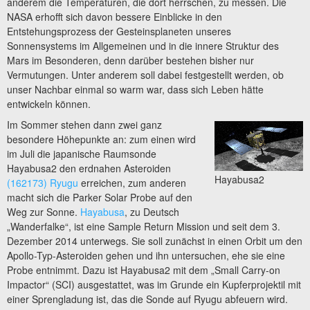
anderem die Temperaturen, die dort herrschen, zu messen. Die
NASA erhofft sich davon bessere Einblicke in den
Entstehungsprozess der Gesteinsplaneten unseres
Sonnensystems im Allgemeinen und in die innere Struktur des
Mars im Besonderen, denn darüber bestehen bisher nur
Vermutungen. Unter anderem soll dabei festgestellt werden, ob
unser Nachbar einmal so warm war, dass sich Leben hätte
entwickeln können.
Im Sommer stehen dann zwei ganz
besondere Höhepunkte an: zum einen wird
im Juli die japanische Raumsonde
Hayabusa2 den erdnahen Asteroiden
Hayabusa2
(162173) Ryugu
erreichen, zum anderen
macht sich die Parker Solar Probe auf den
Weg zur Sonne.
Hayabusa
, zu Deutsch
„Wanderfalke“, ist eine Sample Return Mission und seit dem 3.
Dezember 2014 unterwegs. Sie soll zunächst in einen Orbit um den
Apollo-Typ-Asteroiden gehen und ihn untersuchen, ehe sie eine
Probe entnimmt. Dazu ist Hayabusa2 mit dem „Small Carry-on
Impactor“ (SCI) ausgestattet, was im Grunde ein Kupferprojektil mit
einer Sprengladung ist, das die Sonde auf Ryugu abfeuern wird.