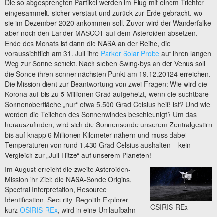
Die so abgesprengten Partikel werden im Flug mit einem Trichter
eingesammelt, sicher verstaut und zurück zur Erde gebracht, wo
sie im Dezember 2020 ankommen soll. Zuvor wird der Wanderfalke
aber noch den Lander MASCOT auf dem Asteroiden absetzen.
Ende des Monats ist dann die NASA an der Reihe, die
voraussichtlich am 31. Juli ihre
Parker Solar Probe
auf ihren langen
Weg zur Sonne schickt. Nach sieben Swing-bys an der Venus soll
die Sonde ihren sonnennächsten Punkt am 19.12.20124 erreichen.
Die Mission dient zur Beantwortung von zwei Fragen: Wie wird die
Korona auf bis zu 5 Millionen Grad aufgeheizt, wenn die suchtbare
Sonnenoberfläche „nur“ etwa 5.500 Grad Celsius heiß ist? Und wie
werden die Teilchen des Sonnenwindes beschleunigt? Um das
herauszufinden, wird sich die Sonnensonde unserem Zentralgestirn
bis auf knapp 6 Millionen Kilometer nähern und muss dabei
Temperaturen von rund 1.430 Grad Celsius aushalten – kein
Vergleich zur „Juli-Hitze“ auf unserem Planeten!
Im August erreicht die zweite Asteroiden-
Mission ihr Ziel: die NASA-Sonde Origins,
Spectral Interpretation, Resource
Identification, Security, Regolith Explorer,
OSIRIS-REx
kurz
OSIRIS-REx
, wird in eine Umlaufbahn