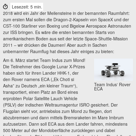
Lesezeit: 5 min.
2018 wird ein Jahr der Meilensteine in der bemannten Raumfahrt:
zum ersten Mal sollen die Dragon-2-Kapseln von SpaceX und der
CST-100 Starliner von Boeing und Bigelow Aerospace Astronauten
zur ISS bringen. Es wäre die ersten bemannten Starts von
amerikanischem Boden aus seit der letzte Space-Shuttle-Mission
2011 – wir drücken die Daumen! Aber auch in Sachen
unbemannter Raumflug hat dieses Jahr einiges zu bieten:
Am 6. März startet Team Indus zum Mond!
Die Teilnehmer des Google Lunar X-Prizes
haben sich für ihren Lander HHK-1, der
den Rover namens ECA („Ek Choti si
Team Indus‘ Rover
Asha” zu Deutsch „ein kleiner Traum“),
ECA
transportiert, einen Platz an Bord eines
erprobten Polar Satellite Lauch Vehicle
(PSLV) der indischen Weltraumagentur ISRO gesichert. Der
Flugplan sieht vor, antriebslos zum Mond zu fliegen, dort
abzubremsen und dann mittels Bremsraketen im Mare Imbrum
aufzusetzen. Dann soll ECA aus dem Lander fahren, mindestens
500 Meter auf der Mondoberfläche zurücklegen und dabei