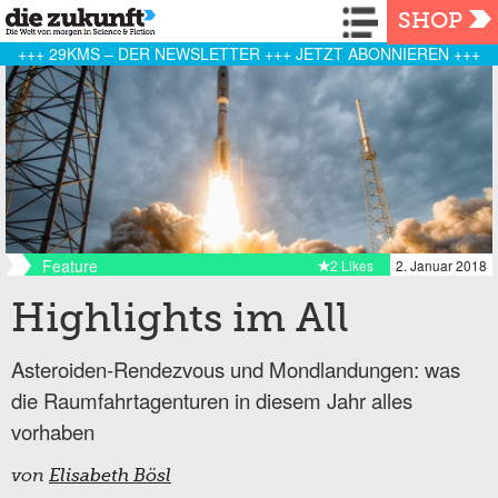
Navigation
SHOP
+++ 29KMS – DER NEWSLETTER +++ JETZT ABONNIEREN +++
Feature
2 Likes
2. Januar 2018
Highlights im All
Asteroiden-Rendezvous und Mondlandungen: was
die Raumfahrtagenturen in diesem Jahr alles
vorhaben
von
Elisabeth Bösl