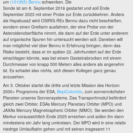
um
(101955) Bennu
schwenken. Die
Sonde ist am 8. September 2016 gestartet und soll Ende
September 2023 mit einer Probe zur Erde zurückkehren. Anders
als Hayabusa2 wird OSIRIS-REx Bennu dazu nicht beschießen,
sondern einen Greifarm ausfahren, der eine Probe von der
Asteroidenoberfläche nimmt, die dann auf der Erde unter anderem
auf organische Spuren hin untersucht werden soll. Daneben will
man möglichst viel über Bennu in Erfahrung bringen, denn das
Risiko besteht, dass er im späten 22. Jahrhundert auf der Erde
einschlagen könnte, was bei einem Gesteinsbrocken mit einem
Durchmesser von knapp 500 Metern alles andere als angenehm
ist. Es schadet also nichts, sich diesen Kollegen ganz genau
anzusehen.
Am 5. Oktober startet die dritte und letzte Mission des Horizon
2000+ Programms der ESA,
BepiColombo
, zum sonnennächsten
Planeten unseres Sonnensystems. Das Transportmodul befördert
gleich zwei Orbiter, ESAs Mercury Planetary Orbiter (MPO) und
JAXAs Mercury Magnetospheric Orbiter (MMO). Sie werden den
Merkur voraussichtlich Ende 2025 erreichen und sollen ihn dann
mindestens ein Jahr lang umkreisen. Der MPO wird in eine relativ
niedrige Umlaufbahn gehen und mit seinen insgesamt 11