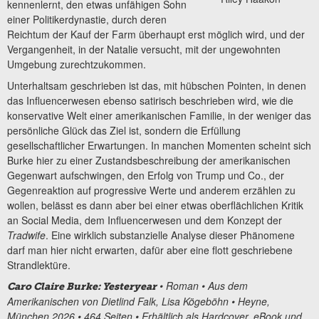
kennenlernt, den etwas unfähigen Sohn
einer Politikerdynastie, durch deren
Reichtum der Kauf der Farm überhaupt erst möglich wird, und der
Vergangenheit, in der Natalie versucht, mit der ungewohnten
Umgebung zurechtzukommen.
Unterhaltsam geschrieben ist das, mit hübschen Pointen, in denen
das Influencerwesen ebenso satirisch beschrieben wird, wie die
konservative Welt einer amerikanischen Familie, in der weniger das
persönliche Glück das Ziel ist, sondern die Erfüllung
gesellschaftlicher Erwartungen. In manchen Momenten scheint sich
Burke hier zu einer Zustandsbeschreibung der amerikanischen
Gegenwart aufschwingen, den Erfolg von Trump und Co., der
Gegenreaktion auf progressive Werte und anderem erzählen zu
wollen, belässt es dann aber bei einer etwas oberflächlichen Kritik
an Social Media, dem Influencerwesen und dem Konzept der
Tradwife
. Eine wirklich substanzielle Analyse dieser Phänomene
darf man hier nicht erwarten, dafür aber eine flott geschriebene
Strandlektüre.
• Roman • Aus dem
Caro Claire Burke: Yesteryear
Amerikanischen von Dietlind Falk, Lisa Kögeböhn • Heyne,
München 2026 • 464 Seiten • Erhältlich als Hardcover, eBook und