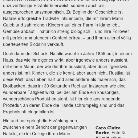
unzuverlässige Erzählerin erweist, sondern auch als
ausgesprochen unsympathisch. Zu Beginn der Geschichte ist
Natalie erfolgreiche Tradwife-Influencerin, die mit ihrem Mann
Caleb und zahlreichen Kindern auf einer Farm in Idaho lebt,
Gemüse anbaut – natürlich streng biologisch – und ihre Follower
mit perfekt anmutendem Content erfreut – und ihnen allerlei völlig
überteuerten Blödsinn verkauft.
Doch dann der Schock: Natalie wacht im Jahre 1855 auf, in einem
Haus, das wie ihr eigenes wirkt, aber irgendwie anders aussieht,
mit einem Mann, der wie der ihre aussieht, aber doch irgendwie
anders ist, mit Kindern, die sie kennt, aber auch nicht. Rustikal ist
diese Welt, das Leben hart und alles andere als malerisch, das
Brotbacken, dass im 30 Sekunden Reel auf Instagram wie eine
wunderbare Tätigkeit wirkt, bei der am Ende ein knuspriges,
wunderschönes Produkt entsteht, ist hier eine anstrengende
Prozedur, an deren Ende die Hände schrumpelig sind und das
Ergebnis oft eingefallen ist.
Hin und her springt die Erzählung nun,
zwischen einem Bericht der gegenwärtigen
Caro Claire
. Foto ©
Natalie, die im College ihren Mann
Burke
Riley Haakon