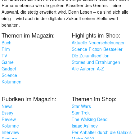
Romane ebenso wie die großen Klassiker des Genres – eine
Auswahl, die stetig erweitert wird. Denn Lesen – da sind sich alle
einig – wird auch in der digitalen Zukunft seinen Stellenwert
behalten.
Themen im Magazin:
Highlights im Shop:
Buch
Aktuelle Neuerscheinungen
Film
Science-Fiction-Bestseller
TV
Die Zukunftsedition
Game
Stories und Erzählungen
Gadget
Alle Autoren A-Z
Science
Kolumnen
Rubriken im Magazin:
Themen im Shop:
News
Star Wars
Essay
Star Trek
Review
The Walking Dead
Kolumne
Isaac Asimov
Interview
Per Anhalter durch die Galaxis
Feature
Metro 2033