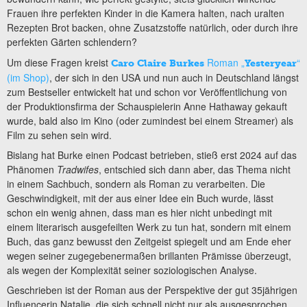
Frauen ihre perfekten Kinder in die Kamera halten, nach uralten
Rezepten Brot backen, ohne Zusatzstoffe natürlich, oder durch ihre
perfekten Gärten schlendern?
Um diese Fragen kreist
Roman „
“
Caro Claire Burkes
Yesteryear
(im Shop)
, der sich in den USA und nun auch in Deutschland längst
zum Bestseller entwickelt hat und schon vor Veröffentlichung von
der Produktionsfirma der Schauspielerin Anne Hathaway gekauft
wurde, bald also im Kino (oder zumindest bei einem Streamer) als
Film zu sehen sein wird.
Bislang hat Burke einen Podcast betrieben, stieß erst 2024 auf das
Phänomen
Tradwifes
, entschied sich dann aber, das Thema nicht
in einem Sachbuch, sondern als Roman zu verarbeiten. Die
Geschwindigkeit, mit der aus einer Idee ein Buch wurde, lässt
schon ein wenig ahnen, dass man es hier nicht unbedingt mit
einem literarisch ausgefeilten Werk zu tun hat, sondern mit einem
Buch, das ganz bewusst den Zeitgeist spiegelt und am Ende eher
wegen seiner zugegebenermaßen brillanten Prämisse überzeugt,
als wegen der Komplexität seiner soziologischen Analyse.
Geschrieben ist der Roman aus der Perspektive der gut 35jährigen
Influencerin Natalie, die sich schnell nicht nur als ausgesprochen