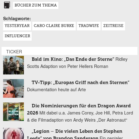
BÜCHER ZUM THEMA
Schlagworte:
YESTERYEAR
CARO CLAIRE BURKE
TRADWIFE
ZEITREISE
INFLUENCER
TICKER
Ridley
Bald im Kino: „Das Ende der Sterne“
Scotts Adaption von Peter Hellers Roman
TV-Tipp: „Europas Griff nach den Sternen“
Dokumentation heute auf Arte
Die Nominierungen für den Dragon Award
Mit dabei u.a. James Corey, Joe Hill, Petra Lord
2026
& die Filmadaption von Andy Weirs „Der Astronaut“
„Legion – Die vielen Leben des Stephen
Ein genialer
Leeds“ von Brandon Sanderson