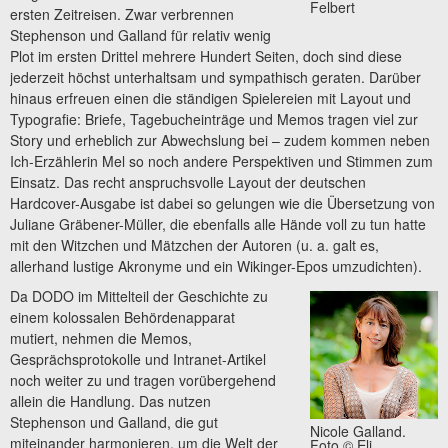
Felbert
ersten Zeitreisen. Zwar verbrennen
Stephenson und Galland für relativ wenig
Plot im ersten Drittel mehrere Hundert Seiten, doch sind diese
jederzeit höchst unterhaltsam und sympathisch geraten. Darüber
hinaus erfreuen einen die ständigen Spielereien mit Layout und
Typografie: Briefe, Tagebucheinträge und Memos tragen viel zur
Story und erheblich zur Abwechslung bei – zudem kommen neben
Ich-Erzählerin Mel so noch andere Perspektiven und Stimmen zum
Einsatz. Das recht anspruchsvolle Layout der deutschen
Hardcover-Ausgabe ist dabei so gelungen wie die Übersetzung von
Juliane Gräbener-Müller, die ebenfalls alle Hände voll zu tun hatte
mit den Witzchen und Mätzchen der Autoren (u. a. galt es,
allerhand lustige Akronyme und ein Wikinger-Epos umzudichten).
Da DODO im Mittelteil der Geschichte zu
einem kolossalen Behördenapparat
mutiert, nehmen die Memos,
Gesprächsprotokolle und Intranet-Artikel
noch weiter zu und tragen vorübergehend
allein die Handlung. Das nutzen
Stephenson und Galland, die gut
Nicole Galland.
miteinander harmonieren, um die Welt der
Foto © Eli