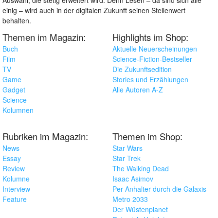
Auswahl, die stetig erweitert wird. Denn Lesen – da sind sich alle
einig – wird auch in der digitalen Zukunft seinen Stellenwert
behalten.
Themen im Magazin:
Highlights im Shop:
Buch
Aktuelle Neuerscheinungen
Film
Science-Fiction-Bestseller
TV
Die Zukunftsedition
Game
Stories und Erzählungen
Gadget
Alle Autoren A-Z
Science
Kolumnen
Rubriken im Magazin:
Themen im Shop:
News
Star Wars
Essay
Star Trek
Review
The Walking Dead
Kolumne
Isaac Asimov
Interview
Per Anhalter durch die Galaxis
Feature
Metro 2033
Der Wüstenplanet