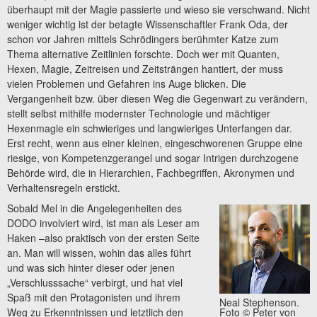
überhaupt mit der Magie passierte und wieso sie verschwand. Nicht
weniger wichtig ist der betagte Wissenschaftler Frank Oda, der
schon vor Jahren mittels Schrödingers berühmter Katze zum
Thema alternative Zeitlinien forschte. Doch wer mit Quanten,
Hexen, Magie, Zeitreisen und Zeitsträngen hantiert, der muss
vielen Problemen und Gefahren ins Auge blicken. Die
Vergangenheit bzw. über diesen Weg die Gegenwart zu verändern,
stellt selbst mithilfe modernster Technologie und mächtiger
Hexenmagie ein schwieriges und langwieriges Unterfangen dar.
Erst recht, wenn aus einer kleinen, eingeschworenen Gruppe eine
riesige, von Kompetenzgerangel und sogar Intrigen durchzogene
Behörde wird, die in Hierarchien, Fachbegriffen, Akronymen und
Verhaltensregeln erstickt.
Sobald Mel in die Angelegenheiten des
DODO involviert wird, ist man als Leser am
Haken –also praktisch von der ersten Seite
an. Man will wissen, wohin das alles führt
und was sich hinter dieser oder jenen
„Verschlusssache“ verbirgt, und hat viel
Spaß mit den Protagonisten und ihrem
Neal Stephenson.
Foto © Peter von
Weg zu Erkenntnissen und letztlich den