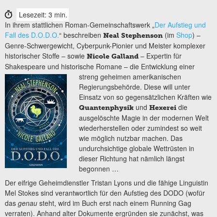
Lesezeit: 3 min.
In ihrem stattlichen Roman-Gemeinschaftswerk „
Der Aufstieg und
Fall des D.O.D.O.
“ beschreiben
(im
Shop
) –
Neal Stephenson
Genre-Schwergewicht, Cyberpunk-Pionier und Meister komplexer
historischer Stoffe – sowie
– Expertin für
Nicole Galland
Shakespeare und historische Romane – die Entwicklung
einer
streng geheimen amerikanischen
Regierungsbehörde. Diese will unter
Einsatz von so gegensätzlichen Kräften wie
und
die
Quantenphysik
Hexerei
ausgelöschte Magie in der modernen Welt
wiederherstellen oder zumindest so weit
wie möglich nutzbar machen. Das
undurchsichtige globale Wettrüsten in
dieser Richtung hat nämlich längst
begonnen …
Der eifrige Geheimdienstler Tristan Lyons und die fähige Linguistin
Mel Stokes sind verantwortlich für den Aufstieg des DODO (wofür
das
genau
steht, wird im Buch erst nach einem Running Gag
verraten). Anhand alter Dokumente ergründen sie zunächst, was