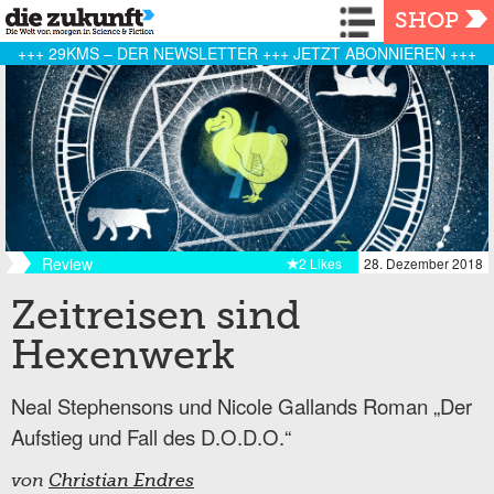
Navigation
SHOP
+++ 29KMS – DER NEWSLETTER +++ JETZT ABONNIEREN +++
Review
2 Likes
28. Dezember 2018
Zeitreisen sind
Hexenwerk
Neal Stephensons und Nicole Gallands Roman „Der
Aufstieg und Fall des D.O.D.O.“
von
Christian Endres