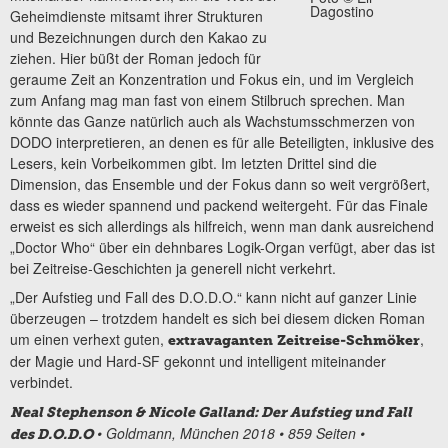
Dagostino
Geheimdienste mitsamt ihrer Strukturen
und Bezeichnungen durch den Kakao zu
ziehen. Hier büßt der Roman jedoch für
geraume Zeit an Konzentration und Fokus ein, und im Vergleich
zum Anfang mag man fast von einem Stilbruch sprechen. Man
könnte das Ganze natürlich auch als Wachstumsschmerzen von
DODO interpretieren, an denen es für alle Beteiligten, inklusive des
Lesers, kein Vorbeikommen gibt. Im letzten Drittel sind die
Dimension, das Ensemble und der Fokus dann so weit vergrößert,
dass es wieder spannend und packend weitergeht. Für das Finale
erweist es sich allerdings als hilfreich, wenn man dank ausreichend
„Doctor Who“ über ein dehnbares Logik-Organ verfügt, aber das ist
bei Zeitreise-Geschichten ja generell nicht verkehrt.
„Der Aufstieg und Fall des D.O.D.O.“ kann nicht auf ganzer Linie
überzeugen – trotzdem handelt es sich bei diesem dicken Roman
um einen verhext guten,
,
extravaganten Zeitreise-Schmöker
der Magie und Hard-SF gekonnt und intelligent miteinander
verbindet.
Neal Stephenson & Nicole Galland: Der Aufstieg und Fall
• Goldmann, München 2018 • 859 Seiten •
des D.O.D.O