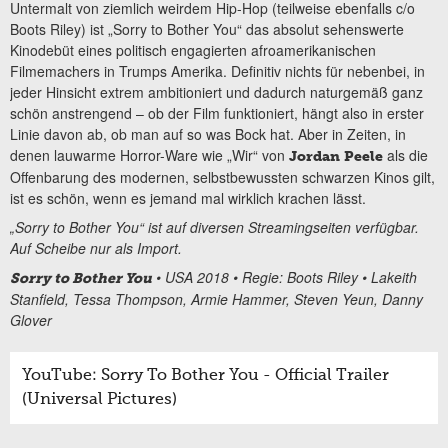
Untermalt von ziemlich weirdem Hip-Hop (teilweise ebenfalls c/o
Boots Riley) ist „Sorry to Bother You“ das absolut sehenswerte
Kinodebüt eines politisch engagierten afroamerikanischen
Filmemachers in Trumps Amerika. Definitiv nichts für nebenbei, in
jeder Hinsicht extrem ambitioniert und dadurch naturgemäß ganz
schön anstrengend – ob der Film funktioniert, hängt also in erster
Linie davon ab, ob man auf so was Bock hat. Aber in Zeiten, in
denen lauwarme Horror-Ware wie „Wir“ von
als die
Jordan Peele
Offenbarung des modernen, selbstbewussten schwarzen Kinos gilt,
ist es schön, wenn es jemand mal wirklich krachen lässt.
„Sorry to Bother You“ ist auf diversen Streamingseiten verfügbar.
Auf Scheibe nur als Import.
• USA 2018 • Regie: Boots Riley • Lakeith
Sorry to Bother You
Stanfield, Tessa Thompson, Armie Hammer, Steven Yeun, Danny
Glover
YouTube: Sorry To Bother You - Official Trailer
(Universal Pictures)