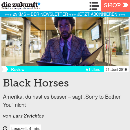
Navigation
SHOP
+++ 29KMS – DER NEWSLETTER +++ JETZT ABONNIEREN +++
Review
1 Likes
21. Juni 2019
Black Horses
Amerika, du hast es besser – sagt „Sorry to Bother
You“ nicht
von
Lars Zwickies
Lesezeit: 4 min.