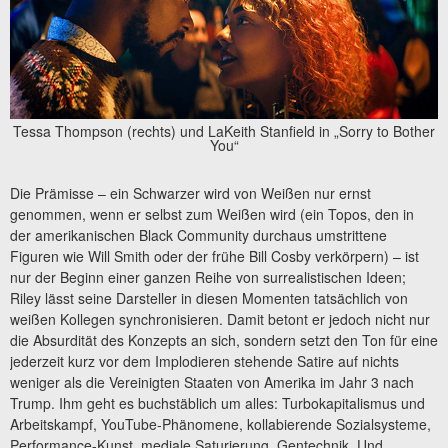
Tessa Thompson (rechts) und LaKeith Stanfield in „Sorry to Bother
You“
Die Prämisse – ein Schwarzer wird von Weißen nur ernst
genommen, wenn er selbst zum Weißen wird (ein Topos, den in
der amerikanischen Black Community durchaus umstrittene
Figuren wie Will Smith oder der frühe Bill Cosby verkörpern) – ist
nur der Beginn einer ganzen Reihe von surrealistischen Ideen;
Riley lässt seine Darsteller in diesen Momenten tatsächlich von
weißen Kollegen synchronisieren. Damit betont er jedoch nicht nur
die Absurdität des Konzepts an sich, sondern setzt den Ton für eine
jederzeit kurz vor dem Implodieren stehende Satire auf nichts
weniger als die Vereinigten Staaten von Amerika im Jahr 3 nach
Trump. Ihm geht es buchstäblich um alles: Turbokapitalismus und
Arbeitskampf, YouTube-Phänomene, kollabierende Sozialsysteme,
Performance-Kunst, mediale Saturierung, Gentechnik. Und