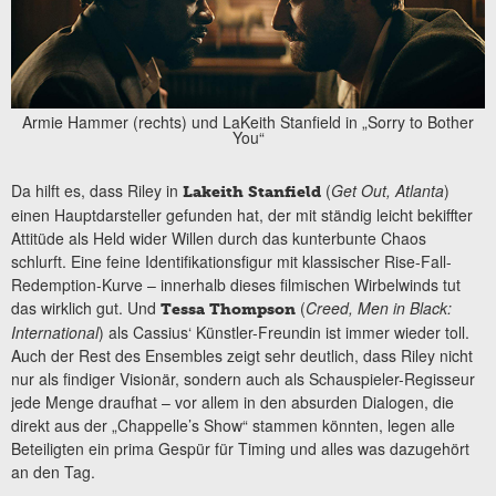
Armie Hammer (rechts) und LaKeith Stanfield in „Sorry to Bother
You“
Da hilft es, dass Riley in
(
Get Out, Atlanta
)
Lakeith Stanfield
einen Hauptdarsteller gefunden hat, der mit ständig leicht bekiffter
Attitüde als Held wider Willen durch das kunterbunte Chaos
schlurft. Eine feine Identifikationsfigur mit klassischer Rise-Fall-
Redemption-Kurve – innerhalb dieses filmischen Wirbelwinds tut
das wirklich gut. Und
(
Creed, Men in Black:
Tessa Thompson
International
) als Cassius‘ Künstler-Freundin ist immer wieder toll.
Auch der Rest des Ensembles zeigt sehr deutlich, dass Riley nicht
nur als findiger Visionär, sondern auch als Schauspieler-Regisseur
jede Menge draufhat – vor allem in den absurden Dialogen, die
direkt aus der „Chappelle’s Show“ stammen könnten, legen alle
Beteiligten ein prima Gespür für Timing und alles was dazugehört
an den Tag.