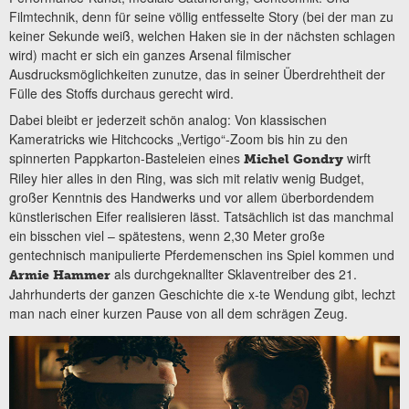
Filmtechnik, denn für seine völlig entfesselte Story (bei der man zu
keiner Sekunde weiß, welchen Haken sie in der nächsten schlagen
wird) macht er sich ein ganzes Arsenal filmischer
Ausdrucksmöglichkeiten zunutze, das in seiner Überdrehtheit der
Fülle des Stoffs durchaus gerecht wird.
Dabei bleibt er jederzeit schön analog: Von klassischen
Kameratricks wie Hitchcocks „Vertigo“-Zoom bis hin zu den
spinnerten Pappkarton-Basteleien eines
wirft
Michel Gondry
Riley hier alles in den Ring, was sich mit relativ wenig Budget,
großer Kenntnis des Handwerks und vor allem überbordendem
künstlerischen Eifer realisieren lässt. Tatsächlich ist das manchmal
ein bisschen viel – spätestens, wenn 2,30 Meter große
gentechnisch manipulierte Pferdemenschen ins Spiel kommen und
als durchgeknallter Sklaventreiber des 21.
Armie Hammer
Jahrhunderts der ganzen Geschichte die x-te Wendung gibt, lechzt
man nach einer kurzen Pause von all dem schrägen Zeug.