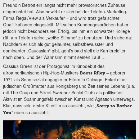
Freundin Detroit ein längst nicht mehr provisorisches Zuhause
eingerichtet hat. Also bewirbt er sich bei der Telefon-Marketing-
Firma Regal/View als Verkäufer – und wird trotz gefälschter
Qualifikationen eingestellt. Mit seinen Kundengesprächen hat er
jedoch nicht besonders viel Erfolg, bis ihm ein schwarzer Kollege
rät, am Telefon seine „weiße Stimme“ zu benutzen. Und siehe da:
Nachdem er sich als gut gelaunter, selbstbewusster und
dominanter „Caucasian“ gibt, geht’s bald steil die Karriereleiter
nach oben. Und der Wahnsinn nimmt seinen Lauf …
Cassius Green ist der Protagonist im Kinodebüt des
afroamerikanischen Hip-Hop-Musikers
– geboren
Boots Riley
1971 als Sohn sozial engagierter Eltern in Chicago, Enkel einer
jüdischen Großmutter aus Königsberg und Zeit seines Lebens (u.a.
mit The Coup und Street Sweeper Social Club) als politischer
Aktivist im Spannungsfeld zwischen Kunst und Agitation unterwegs.
Klar, dass sein erster Kinofilm so aussieht, wie „
Sorry to Bother
“ eben so aussieht.
You