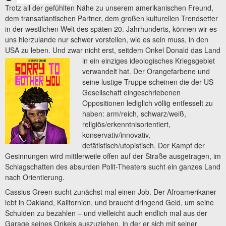
Trotz all der gefühlten Nähe zu unserem amerikanischen Freund,
dem transatlantischen Partner, dem großen kulturellen Trendsetter
in der westlichen Welt des späten 20. Jahrhunderts, können wir es
uns hierzulande nur schwer vorstellen, wie es sein muss, in den
USA zu leben. Und zwar nicht erst, seitdem Onkel
Donald das Land
in ein einziges ideologisches Kriegsgebiet
verwandelt hat. Der Orangefarbene und
seine lustige Truppe scheinen die der US-
Gesellschaft eingeschriebenen
Oppositionen lediglich völlig entfesselt zu
haben: arm/reich, schwarz/weiß,
religiös/erkenntnisorientiert,
konservativ/innovativ,
defätistisch/utopistisch. Der Kampf der
Gesinnungen wird mittlerweile offen auf der Straße ausgetragen, im
Schlagschatten des absurden Polit-Theaters sucht ein ganzes Land
nach Orientierung.
Cassius Green sucht zunächst mal einen Job. Der Afroamerikaner
lebt in Oakland, Kalifornien, und braucht dringend Geld, um seine
Schulden zu bezahlen – und vielleicht auch endlich mal aus der
Garage seines Onkels auszuziehen, in der er sich mit seiner