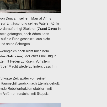
 von Duncan, seinem Man-at-Arms
r zur Enttäuschung seines Vaters, König
z darauf dringt Skeletor (
) in
Jared Leto
 Gattin gefangen, doch Adam kann
f die Erde geschickt, aus nicht
 und seine Schergen.
wenngleich noch nicht mit einem
), der etwas unlustig in
las Galitzine
ikte mit Reden zu lösen. Vor allem
rt der Macht wiederzufinden, dass ihm
d kurze Zeit später von seiner
r Raumschiff zurück nach Eternia geholt.
nde Rebellenfraktion etabliert, mit
n Anführer zunächst mit Skepsis