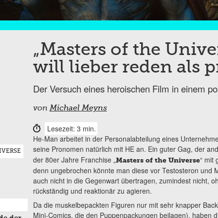
„Masters of the Univ
will lieber reden als 
Der Versuch eines heroischen Film in einem pos
von
Michael Meyns
Lesezeit: 3 min.
He-Man arbeitet in der Personalabteilung eines Unternehme
seine Pronomen natürlich mit HE an. Ein guter Gag, der an
IVERSE
der 80er Jahre Franchise „
“ mit 
Masters of the Universe
denn ungebrochen könnte man diese vor Testosteron und Mä
auch nicht in die Gegenwart übertragen, zumindest nicht, o
rückständig und reaktionär zu agieren.
Da die muskelbepackten Figuren nur mit sehr knapper Back
Mini-Comics, die den Puppenpackungen beilagen), haben d