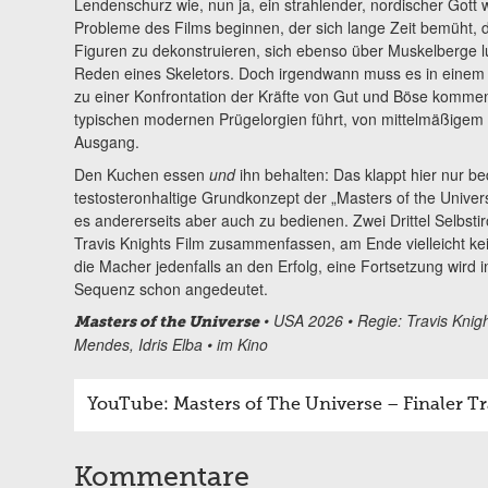
Lendenschurz wie, nun ja, ein strahlender, nordischer Gott 
Probleme des Films beginnen, der sich lange Zeit bemüht,
Figuren zu dekonstruieren, sich ebenso über Muskelberge l
Reden eines Skeletors. Doch irgendwann muss es in einem F
zu einer Konfrontation der Kräfte von Gut und Böse komme
typischen modernen Prügelorgien führt, von mittelmäßigem
Ausgang.
Den Kuchen essen
und
ihn behalten: Das klappt hier nur be
testosteronhaltige Grundkonzept der „Masters of the Univer
es andererseits aber auch zu bedienen. Zwei Drittel Selbstiro
Travis Knights Film zusammenfassen, am Ende vielleicht ke
die Macher jedenfalls an den Erfolg, eine Fortsetzung wird 
Sequenz schon angedeutet.
• USA 2026 • Regie: Travis Knight
Masters of the Universe
Mendes, Idris Elba • im Kino
YouTube: Masters of The Universe – Finaler Trai
Kommentare