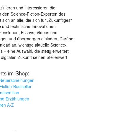
szinieren und interessieren die
 den Science-Fiction-Experten des
sich an alle, die sich für „Zukünftiges“
le und technische Innovationen
ezensionen, Essays, Videos und
orgen und übermorgen einladen. Darüber
load an, wichtige aktuelle Science-
– eine Auswahl, die stetig erweitert
 digitalen Zukunft seinen Stellenwert
ghts im Shop:
 Neuerscheinungen
iction-Bestseller
nftsedition
und Erzählungen
oren A-Z