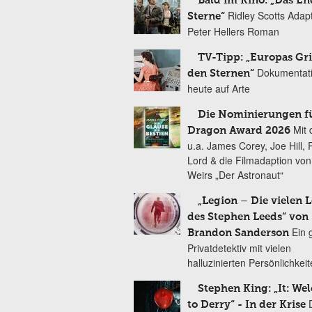
Bald im Kino: „Das En
Ridley Scotts Adap
Sterne“
Peter Hellers Roman
TV-Tipp: „Europas Gri
Dokumentat
den Sternen“
heute auf Arte
Die Nominierungen f
Mit 
Dragon Award 2026
u.a. James Corey, Joe Hill, 
Lord & die Filmadaption vo
Weirs „Der Astronaut“
„Legion – Die vielen 
des Stephen Leeds“ von
Ein 
Brandon Sanderson
Privatdetektiv mit vielen
halluzinierten Persönlichkei
Stephen King: „It: We
to Derry“ - In der Krise