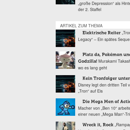
„große Depression“ als Hint
der 2. Staffel
ARTIKEL ZUM THEMA
„Tro
Elektrische Reiter
Legacy“ – Ein spätes Seque
Platz da, Pokémon un
Murakami Takashi
Godzilla!
wo es lang geht
Kein Tronfolger unte
Disney legt den dritten Teil 
„Tron“ auf Eis
Die Mega Men of Acti
Macher von „Ben 10“ arbeit
einer neuen „Mega Man“-Tri
„Rampag
Wreck it, Rock