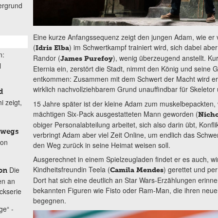
ergrund
Eine kurze Anfangssequenz zeigt den jungen Adam, wie er
(
) im Schwertkampf trainiert wird, sich dabei abe
Idris Elba
n:
Randor (
), wenig überzeugend anstellt. Kur
James Purefoy
l
Eternia ein, zerstört die Stadt, nimmt den König und seine
entkommen: Zusammen mit dem Schwert der Macht wird er au
wirklich nachvollziehbarem Grund unauffindbar für Skeletor
d
 zeigt,
15 Jahre später ist der kleine Adam zum muskelbepackten, 
mächtigen Six-Pack ausgestatteten Mann geworden (
Nicho
obiger Personalabteilung arbeitet, sich also darin übt, Konfl
rwegs
verbringt Adam aber viel Zeit Online, um endlich das Schwe
von
den Weg zurück in seine Heimat weisen soll.
Ausgerechnet in einem Spielzeugladen findet er es auch, wir
Kindheitsfreundin Teela (
) gerettet und pe
Die
Camila Mendes
on
Dort hat sich eine deutlich an Star Wars-Erzählungen erinner
en an
bekannten Figuren wie Fisto oder Ram-Man, die ihren neue
ckserie
begegnen.
e“ -