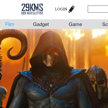
LOGIN
Film
Gadget
Game
Sc