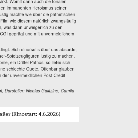
wirkt. Womit dann auch die tonalen
 den immanenten Heroismus seiner
ustig machte wie über die pathetischen
ilm wie diesem natürlich zwangsläufig
n, was dann unweigerlich zu den
 CGI geprägt und mit unvermeidlichem
dingt. Sich einerseits über das absurde,
se“-Spielzeugfiguren lustig zu machen,
nie, ein Drittel Pathos, so ließe sich
ine schlechte Quote. Offenbar glauben
in der unvermeidlichen Post-Credit-
, Darsteller: Nicolas Galitzine, Camila
ler (Kinostart: 4.6.2026)