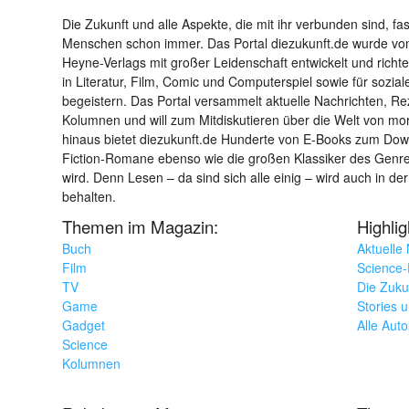
Die Zukunft und alle Aspekte, die mit ihr verbunden sind, fa
Menschen schon immer. Das Portal diezukunft.de wurde von
Heyne-Verlags mit großer Leidenschaft entwickelt und richtet 
in Literatur, Film, Comic und Computerspiel sowie für sozia
begeistern. Das Portal versammelt aktuelle Nachrichten, R
Kolumnen und will zum Mitdiskutieren über die Welt von m
hinaus bietet diezukunft.de Hunderte von E-Books zum Down
Fiction-Romane ebenso wie die großen Klassiker des Genres 
wird. Denn Lesen – da sind sich alle einig – wird auch in der
behalten.
Themen im Magazin:
Highli
Buch
Aktuelle
Film
Science-F
TV
Die Zuku
Game
Stories 
Gadget
Alle Aut
Science
Kolumnen