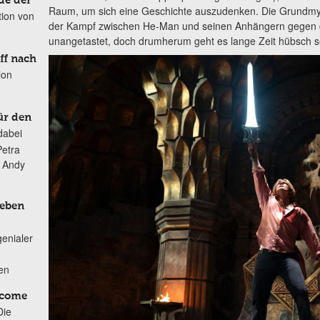
de der
Raum, um sich eine Geschichte auszudenken. Die Grundmyth
tion von
der Kampf zwischen He-Man und seinen Anhängern gegen den 
unangetastet, doch drumherum geht es lange Zeit hübsch s
ff nach
ion
ür den
dabei
Petra
n Andy
Leben
genialer
ten
lcome
Die