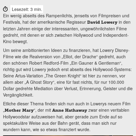
Lesezeit: 3 min.
Ein wenig abseits des Rampenlichts, jenseits von Filmpreisen und
Festivals, hat der amerikanische Regisseur
in den
David Lowery
letzten Jahren einige der interessanten, ungewöhnlichsten Filme
gedreht, mit denen er sich zwischen Hollywood und Independent-
Kino bewegt.
Um seine ambitionierten Ideen zu finanzieren, hat Lowery Disney-
Filme wie die Realversion von „Elliot, der Drache“ gedreht, auch
den schönen Robert Redford-Film „Ein Gauner & Gentleman“,
richtig gut wird Lowery jedoch erst abseits des Hollywood-Systems:
Seine Artus-Variation „The Green Knight“ ist hier zu nennen, vor
allem aber „A Ghost Story“, eine für fast nichts, für nur 100.000
Dollar gedrehte Mediation über Verlust, Erinnerung, Geister und die
Vergänglichkeit.
Etliche dieser Thema finden sich nun auch in Lowerys neuem Film
„
“, der mit
zwar einen veritablen
Mother Mary
Anne Hathaway
Hollywoodstar aufzuweisen hat, aber gerade zum Ende auf so
spektakuläre Weise aus der Bahn gerät, dass man sich nur
wundern kann, wie so etwas finanziert wurde.