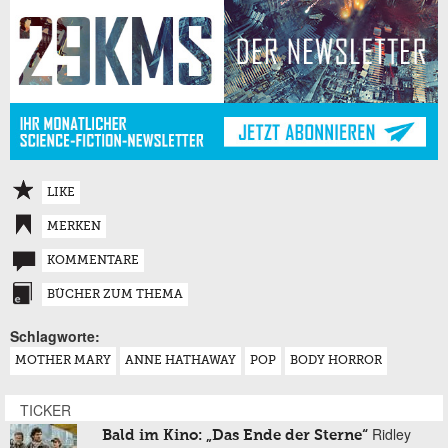
LIKE
MERKEN
KOMMENTARE
BÜCHER ZUM THEMA
Schlagworte:
MOTHER MARY
ANNE HATHAWAY
POP
BODY HORROR
TICKER
Ridley
Bald im Kino: „Das Ende der Sterne“