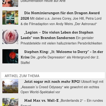
Dokumentation heute auf Arte
Die Nominierungen für den Dragon Award
Mit dabei u.a. James Corey, Joe Hill, Petra Lord
2026
& die Filmadaption von Andy Weirs „Der Astronaut“
„Legion – Die vielen Leben des Stephen
Ein genialer
Leeds“ von Brandon Sanderson
Privatdetektiv mit vielen halluzinierten Persönlichkeiten
Stephen King: „It: Welcome to Derry“ - In der
Die „große Depression“ als Hintergrund der 2.
Krise
Staffel
ARTIKEL ZUM THEMA
Ubisoft legt mit
Jetzt sogar mit noch mehr RPG!
„Assassin´s Creed Odyssey“ wie gewohnt ein echtes
Open World-Spektakel vor
„Borderlands 2“ – Ein rundes
Mad Max vs. Wall-E
Sequel