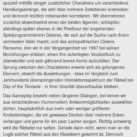
speziell mithilfe einiger zusätzlicher Charaktere um verschiedene
Handlungsstränge, die sich über mehrere Zeitebenen erstrecken
und dennoch letztlich miteinander korrelieren. Wir übernehmen
zunächst abwechselnd einen der beiden Agenten, schlüpfen
allerdings später ebenso in die Pixelhaut der angehenden
Spielprogrammiererin Delores, die sich auf die Suche nach ihrem
vermissten Vater macht, und des soziopathischen Clowns
Ransome, den wir in der Vergangenheit vor 1987 bei seinen
Bemühungen erleben, einen ihm auferlegten Voodoofluch zu
überwinden und sein gähnend leeres Konto aufzufüllen. Der
Sprung zwischen den Charakteren erweist sich als gelungenes
Element, obwohl die Auswirkungen - etwa im Vergleich zum
Jahrhunderte überspringenden Interaktionsspektrum der Rätsel bei
Day of the Tentacle
- in ihrer Gravität überschaubar bleiben.
Das Gameplay besteht neben längeren Dialogen, bei denen wir
aus verschiedenen (humorvollen) Antwortmöglichkeiten auswählen
dürfen, hauptsächlich aus mehr oder weniger größeren
Knobeleinlagen, die ein gewisses Denken über mehrere Ecken
verlangen und gerne für ein paar Lacher sorgen. Richtig schwierig
wird die Rätselei nur selten. Gerade dann nicht, wenn man an die
Logik solcher Rätsel aus den Klassikern gewohnt ist. Dennoch