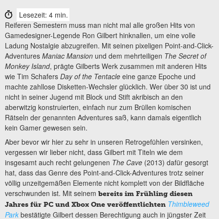
Lesezeit: 4 min.
Reiferen Semestern muss man nicht mal alle großen Hits von
Gamedesigner-Legende Ron Gilbert hinknallen, um eine volle
Ladung Nostalgie abzugreifen. Mit seinen pixeligen Point-and-Click-
Adventures
Maniac Mansion
und dem mehrteiligen
The Secret of
Monkey Island
, prägte Gilberts Werk zusammen mit anderen Hits
wie Tim Schafers
Day of the Tentacle
eine ganze Epoche und
machte zahllose Disketten-Wechsler glücklich. Wer über 30 ist und
nicht in seiner Jugend mit Block und Stift akribisch an den
aberwitzig konstruierten, einfach nur zum Brüllen komischen
Rätseln der genannten Adventures saß, kann damals eigentlich
kein Gamer gewesen sein.
Aber bevor wir hier zu sehr in unseren Retrogefühlen versinken,
vergessen wir lieber nicht, dass Gilbert mit Titeln wie dem
insgesamt auch recht gelungenen
The Cave
(2013) dafür gesorgt
hat, dass das Genre des Point-and-Click-Adventures trotz seiner
völlig unzeitgemäßen Elemente nicht komplett von der Bildfläche
verschwunden ist. Mit seinem
bereits im Frühling diesen
Thimbleweed
Jahres für PC und Xbox One veröffentlichten
Park
bestätigte Gilbert dessen Berechtigung auch in jüngster Zeit