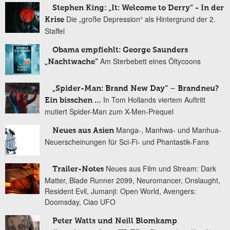
Stephen King: „It: Welcome to Derry“ - In der
Die „große Depression“ als Hintergrund der 2.
Krise
Staffel
Obama empfiehlt: George Saunders
Am Sterbebett eines Öltycoons
„Nachtwache“
„Spider-Man: Brand New Day“ – Brandneu?
In Tom Hollands viertem Auftritt
Ein bisschen …
mutiert Spider-Man zum X-Men-Prequel
Manga-, Manhwa- und Manhua-
Neues aus Asien
Neuerscheinungen für Sci-Fi- und Phantastik-Fans
Neues aus Film und Stream: Dark
Trailer-Notes
Matter, Blade Runner 2099, Neuromancer, Onslaught,
Resident Evil, Jumanji: Open World, Avengers:
Doomsday, Ciao UFO
Peter Watts und Neill Blomkamp