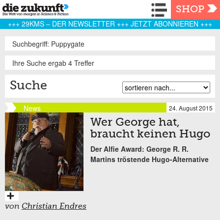
Navigation
SHOP
+++ 29KMS – DER NEWSLETTER +++ JETZT ABONNIEREN +++
Suchbegriff: Puppygate
Ihre Suche ergab 4 Treffer
Suche
News
24. August 2015
Wer George hat,
braucht keinen Hugo
Der Alfie Award: George R. R.
Martins tröstende Hugo-Alternative
von
Christian Endres