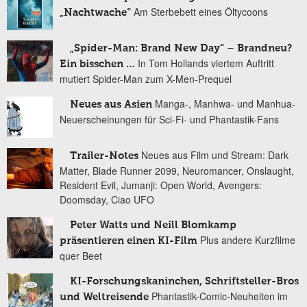
Am Sterbebett eines Öltycoons
„Nachtwache“
„Spider-Man: Brand New Day“ – Brandneu?
In Tom Hollands viertem Auftritt
Ein bisschen …
mutiert Spider-Man zum X-Men-Prequel
Manga-, Manhwa- und Manhua-
Neues aus Asien
Neuerscheinungen für Sci-Fi- und Phantastik-Fans
Neues aus Film und Stream: Dark
Trailer-Notes
Matter, Blade Runner 2099, Neuromancer, Onslaught,
Resident Evil, Jumanji: Open World, Avengers:
Doomsday, Ciao UFO
Peter Watts und Neill Blomkamp
Plus andere Kurzfilme
präsentieren einen KI-Film
quer Beet
KI-Forschungskaninchen, Schriftsteller-Bros
Phantastik-Comic-Neuheiten im
und Weltreisende