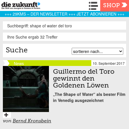
Navigation
SHOP
+++ 29KMS – DER NEWSLETTER +++ JETZT ABONNIEREN +++
Suchbegriff: shape of water del toro
Ihre Suche ergab 32 Treffer
Suche
News
10. September 2017
Guillermo del Toro
gewinnt den
Goldenen Löwen
„The Shape of Water“ als bester Film
in Venedig ausgezeichnet
von
Bernd Kronsbein