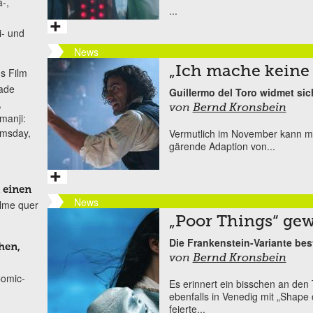
-,
...
i- und
News
„Ich mache keine
s Film
lade
Guillermo del Toro widmet sic
,
von
Bernd Kronsbein
manji:
omsday,
Vermutlich im November kann man
gärende Adaption von...
 einen
News
ilme quer
„Poor Things“ ge
Die Frankenstein-Variante bes
hen,
von
Bernd Kronsbein
Comic-
Es erinnert ein bisschen an den
ebenfalls in Venedig mit „Shape
feierte...