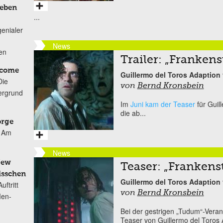
Leben
...
genialer
News
ten
Trailer: „Frankens
lcome
Guillermo del Toros Adaption 
Die
von
Bernd Kronsbein
ergrund
Im
Juni kam der Teaser
für Guil
die ab...
orge
Am
News
New
Teaser: „Frankens
isschen
Guillermo del Toros Adaption 
ftritt
von
Bernd Kronsbein
Men-
Bei der gestrigen „Tudum“-Verans
Teaser von Guillermo del Toros 