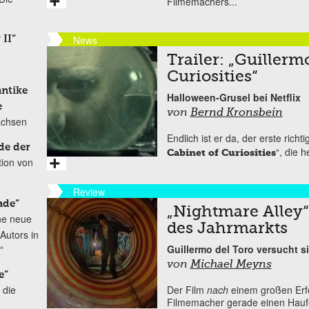
Filmemachers...
News
 II“
Trailer: „Guillerm
Curiosities“
antike
Halloween-Grusel bei Netflix
e
von
Bernd Kronsbein
achsen
Endlich ist er da, der erste richtig
de der
“, die h
Cabinet of Curiosities
tion von
Review
ade“
„Nightmare Alley“
ne neue
des Jahrmarkts
Autors in
“
Guillermo del Toro versucht s
von
Michael Meyns
e“
 die
Der Film
nach
einem großen Erfol
Filmemacher gerade einen Hau