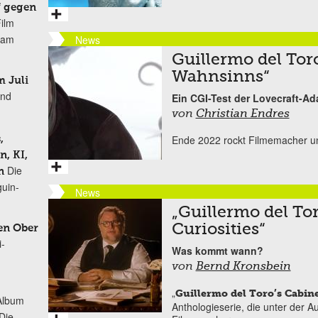
f gegen
Film
r am
News
Guillermo del Tor
Wahnsinns“
 Juli
und
Ein CGI-Test der Lovecraft-Ada
von
Christian Endres
Ende 2022 rockt Filmemacher u
,
, KI,
Die
n
uin-
News
„Guillermo del Tor
Curiosities“
en Ober
i-
Was kommt wann?
von
Bernd Kronsbein
„
Guillermo del Toro’s Cabine
Album
Anthologieserie, die unter der A
„Die