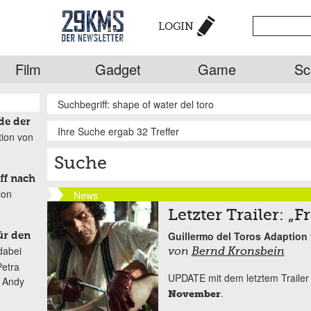
LOGIN
Film
Gadget
Game
Sc
Suchbegriff: shape of water del toro
de der
Ihre Suche ergab 32 Treffer
tion von
Suche
ff nach
ion
News
Letzter Trailer: „
Guillermo del Toros Adaption 
ür den
dabei
von
Bernd Kronsbein
Petra
UPDATE mit dem letztem Trailer
n Andy
.
November