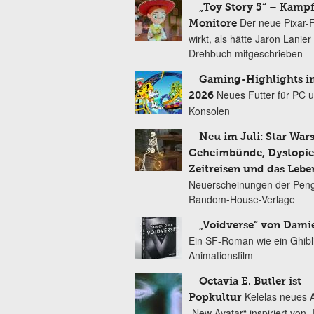
„Toy Story 5“ – Kamp
Der neue Pixar-
Monitore
wirkt, als hätte Jaron Lanie
Drehbuch mitgeschrieben
Gaming-Highlights im
Neues Futter für PC 
2026
Konsolen
Neu im Juli: Star Wars
Geheimbünde, Dystopien
Zeitreisen und das Lebe
Neuerscheinungen der Peng
Random-House-Verlage
„Voidverse“ von Dami
Ein SF-Roman wie ein Ghibl
Animationsfilm
Octavia E. Butler ist
Kelelas neues 
Popkultur
„New Avatar“ inspiriert von 