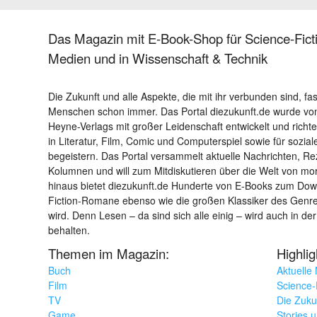
Das Magazin mit E-Book-Shop für Science-Ficti
Medien und in Wissenschaft & Technik
Die Zukunft und alle Aspekte, die mit ihr verbunden sind, fa
Menschen schon immer. Das Portal diezukunft.de wurde von
Heyne-Verlags mit großer Leidenschaft entwickelt und richtet 
in Literatur, Film, Comic und Computerspiel sowie für sozia
begeistern. Das Portal versammelt aktuelle Nachrichten, R
Kolumnen und will zum Mitdiskutieren über die Welt von m
hinaus bietet diezukunft.de Hunderte von E-Books zum Down
Fiction-Romane ebenso wie die großen Klassiker des Genres 
wird. Denn Lesen – da sind sich alle einig – wird auch in der
behalten.
Themen im Magazin:
Highli
Buch
Aktuelle
Film
Science-F
TV
Die Zuku
Game
Stories 