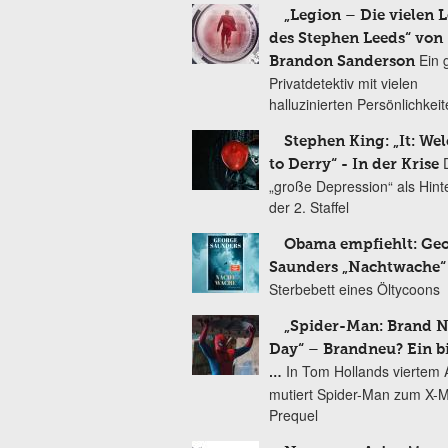
„Legion – Die vielen 
des Stephen Leeds“ von
Ein 
Brandon Sanderson
Privatdetektiv mit vielen
halluzinierten Persönlichkei
Stephen King: „It: We
to Derry“ - In der Krise
„große Depression“ als Hint
der 2. Staffel
Obama empfiehlt: Ge
Saunders „Nachtwache“
Sterbebett eines Öltycoons
„Spider-Man: Brand 
Day“ – Brandneu? Ein b
In Tom Hollands viertem Au
…
mutiert Spider-Man zum X-
Prequel