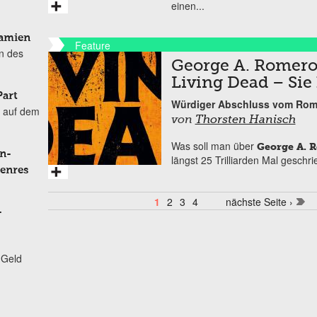
einen...
Damien
Feature
n des
George A. Romero 
Living Dead – Sie
Part
Würdiger Abschluss vom Rom
 auf dem
von
Thorsten Hanisch
Was soll man über
George A. 
n-
längst 25 Trilliarden Mal gesch
Genres
1
2
3
4
nächste Seite ›
Seiten
-
 Geld